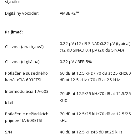
signálu:
Digitálny vocoder:
AMBE +2™
Prijímač:
0.22 μV (12 dB SINAD)0.22 μV (typical)
Citlivosť (analógová)
(12 dB SINAD)0.4 μV (20 dB SINAD)
Citlivosť (digitálna)
0.22 μV / BER 5%
Potlačenie susedného
60 dB at 12.5 kHz / 70 dB at 25 kHz60
kanálu:TIA-603ETSI
dB at 12.5 kHz / 70 dB at 25 kHz
Intermodulácia TIA-603
70 dB at 12.5/25 kHz70 dB at 12.5/25
kHz
ETSI
Potlačenie nežiadúcich
70 dB at 12.5/25 kHz70 dB at 12.5/25
príjmov TIA-603ETSI
kHz
S/N
40 dB at 12.5 kHz45 dB at 25 kHz