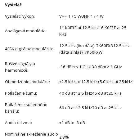
Vysielač
:
Vysielací výkon.
VHF: 1 / 5 WUHF: 1 / 4 W
11 K0F3E at 12.5 kHz16 K0F3E at 25
Analógová modulácia:
kHz
12.5 kHz (iba dáta): 7K60FXD12.5 kHz
4FSK digitálna modulácia:
(dáta a hlas): 7K60FXW
Rušivé signály a
-36 dBm < 1 GHz-30 dBm > 1 GHz
harmonické:
Obmedzenie modulácie
±2.5 kHz at 12.5 kHz±5.0 kHz at 25 kHz
Potlačenie šumu:
40 dB at 12.5 kHz45 dB at 25 kHz
Potlačenie susedného
60 dB at 12.5 kHz70 dB at 25 kHz
kanálu:
Audio citlivosť:
+1 dB to -3 dB
Nominálne skreslenie audio
≤ 3%