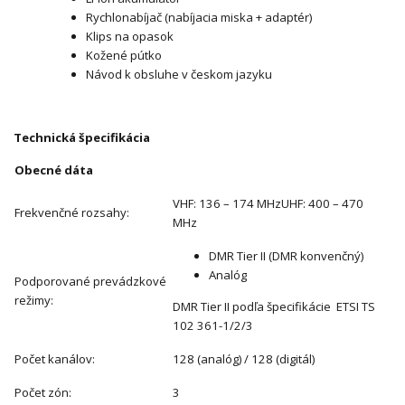
Rychlonabíjač (nabíjacia miska + adaptér)
Klips na opasok
Kožené pútko
Návod k obsluhe v českom jazyku
Technická špecifikácia
Obecné dáta
VHF: 136 – 174 MHzUHF: 400 – 470
Frekvenčné rozsahy:
MHz
DMR Tier II (DMR konvenčný)
Analóg
Podporované prevádzkové
režimy:
DMR Tier II podľa špecifikácie ETSI TS
102 361-1/2/3
Počet kanálov:
128 (analóg) / 128 (digitál)
Počet zón:
3