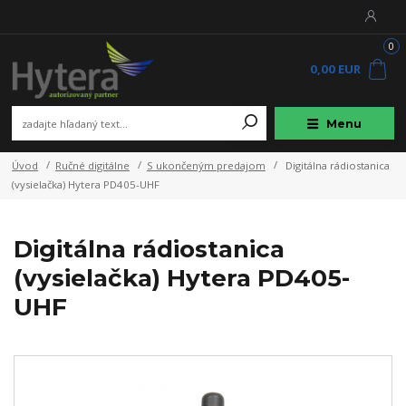
0
0,00 EUR
Menu
Úvod
Ručné digitálne
S ukončeným predajom
Digitálna rádiostanica
(vysielačka) Hytera PD405-UHF
Digitálna rádiostanica
(vysielačka) Hytera PD405-
UHF