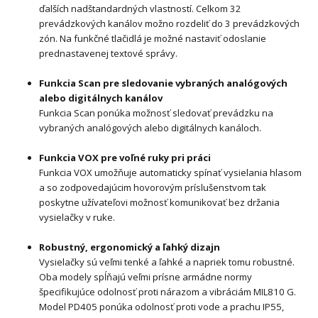
ďalších nadštandardných vlastností. Celkom 32
prevádzkových kanálov možno rozdeliť do 3 prevádzkových
zón. Na funkčné tlačidlá je možné nastaviť odoslanie
prednastavenej textové správy.
Funkcia Scan pre sledovanie vybraných analógových
alebo digitálnych kanálov
Funkcia Scan ponúka možnosť sledovať prevádzku na
vybraných analógových alebo digitálnych kanáloch.
Funkcia VOX pre voľné ruky pri práci
Funkcia VOX umožňuje automaticky spínať vysielania hlasom
a so zodpovedajúcim hovorovým príslušenstvom tak
poskytne užívateľovi možnosť komunikovať bez držania
vysielačky v ruke.
Robustný, ergonomický a ľahký dizajn
Vysielačky sú veľmi tenké a ľahké a napriek tomu robustné.
Oba modely spĺňajú veľmi prísne armádne normy
špecifikujúce odolnosť proti nárazom a vibráciám MIL810 G.
Model PD405 ponúka odolnosť proti vode a prachu IP55,