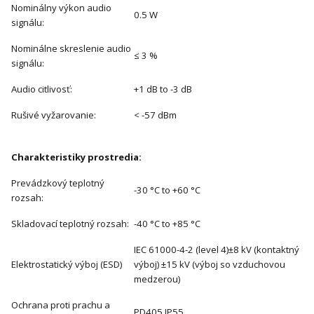
Nominálny výkon audio
0.5 W
signálu:
Nominálne skreslenie audio
≤ 3 %
signálu:
Audio citlivosť:
+1 dB to -3 dB
Rušivé vyžarovanie:
< -57 dBm
Charakteristiky prostredia:
Prevádzkový teplotný
-30 °C to +60 °C
rozsah:
Skladovací teplotný rozsah:
-40 °C to +85 °C
IEC 61000-4-2 (level 4)±8 kV (kontaktný
Elektrostatický výboj (ESD)
výboj) ±15 kV (výboj so vzduchovou
medzerou)
Ochrana proti prachu a
PD405 IP55