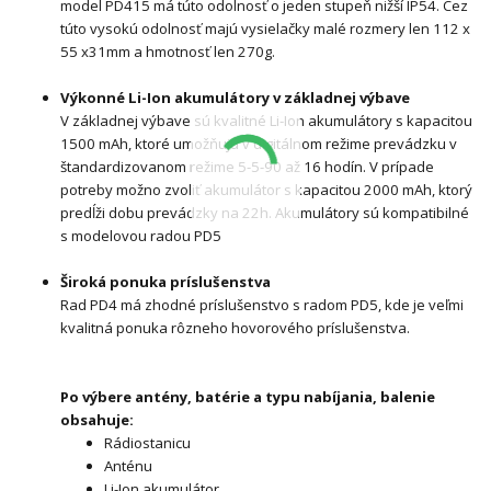
model PD415 má túto odolnosť o jeden stupeň nižší IP54. Cez
túto vysokú odolnosť majú vysielačky malé rozmery len 112 x
55 x31mm a hmotnosť len 270g.
Výkonné Li-Ion akumulátory v základnej výbave
V základnej výbave sú kvalitné Li-Ion akumulátory s kapacitou
1500 mAh, ktoré umožňujú v digitálnom režime prevádzku v
štandardizovanom režime 5-5-90 až 16 hodín. V prípade
potreby možno zvoliť akumulátor s kapacitou 2000 mAh, ktorý
predĺži dobu prevádzky na 22h. Akumulátory sú kompatibilné
s modelovou radou PD5
Široká ponuka príslušenstva
Rad PD4 má zhodné príslušenstvo s radom PD5, kde je veľmi
kvalitná ponuka rôzneho hovorového príslušenstva.
Po výbere antény, batérie a typu nabíjania, balenie
obsahuje:
Rádiostanicu
Anténu
Li-Ion akumulátor