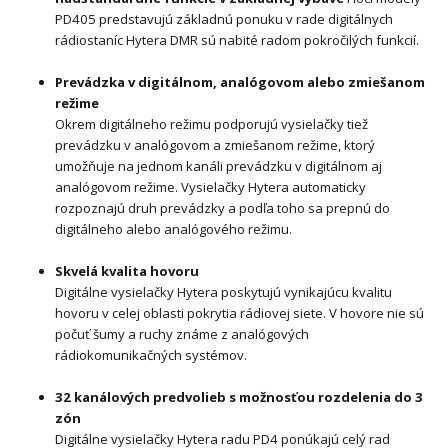
PD405 predstavujú základnú ponuku v rade digitálnych
rádiostaníc Hytera DMR sú nabité radom pokročilých funkcií.
Prevádzka v digitálnom, analógovom alebo zmiešanom
režime
Okrem digitálneho režimu podporujú vysielačky tiež
prevádzku v analógovom a zmiešanom režime, ktorý
umožňuje na jednom kanáli prevádzku v digitálnom aj
analógovom režime. Vysielačky Hytera automaticky
rozpoznajú druh prevádzky a podľa toho sa prepnú do
digitálneho alebo analógového režimu.
Skvelá kvalita hovoru
Digitálne vysielačky Hytera poskytujú vynikajúcu kvalitu
hovoru v celej oblasti pokrytia rádiovej siete. V hovore nie sú
počuť šumy a ruchy známe z analógových
rádiokomunikačných systémov.
32 kanálových predvolieb s možnosťou rozdelenia do 3
zón
Digitálne vysielačky Hytera radu PD4 ponúkajú celý rad