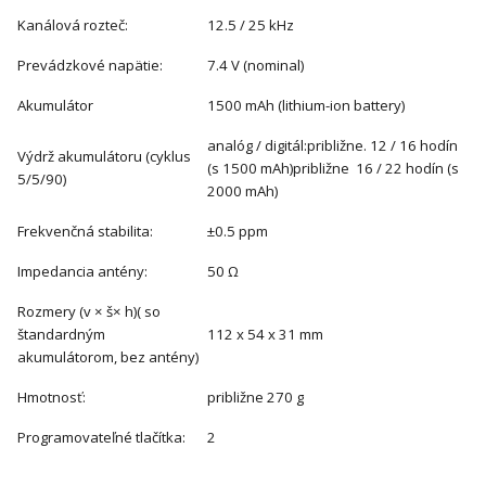
Kanálová rozteč:
12.5 / 25 kHz
Prevádzkové napätie:
7.4 V (nominal)
Akumulátor
1500 mAh (lithium-ion battery)
analóg / digitál:približne. 12 / 16 hodín
Výdrž akumulátoru (cyklus
(s 1500 mAh)približne 16 / 22 hodín (s
5/5/90)
2000 mAh)
Frekvenčná stabilita:
±0.5 ppm
Impedancia antény:
50 Ω
Rozmery (v × š× h)( so
štandardným
112 x 54 x 31 mm
akumulátorom, bez antény)
Hmotnosť:
približne 270 g
Programovateľné tlačítka:
2