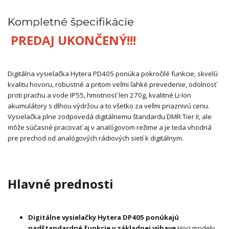
Kompletné špecifikácie
PREDAJ UKONČENÝ!!!
Digitálna vysielačka Hytera PD405 ponúka pokročilé funkcie, skvelú
kvalitu hovoru, robustné a pritom veľmi ľahké prevedenie, odolnosť
proti prachu a vode IP55, hmotnosť len 270g, kvalitné Li-Ion
akumulátory s dlhou výdržou a to všetko za veľmi priaznivú cenu.
Vysielačka plne zodpovedá digitálnemu štandardu DMR Tier II, ale
môže súčasné pracovať aj v analógovom režime a je teda vhodná
pre prechod od analógových rádiových sietí k digitálnym.
Hlavné prednosti
Digitálne vysielačky Hytera DP405 ponúkajú
nadštandardné funkcie v základnej výbave
Hoci modely