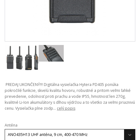
PREDAJ UKONČENÝ!!! Digitálna vysielačka Hytera PD405 ponúka
pokročilé funkcie, skvelú kvalitu hovoru, robustné a pritom veľmi ľahké
prevedenie, odolnosť proti prachu a vode IP55, hmotnosť len 270g,
kvalitné Li-Ion akumulátory s dlhou výdržou a to všetko za veľmi priaznivú
cenu. Vysielačka plne zodp...
celý popis
Anténa