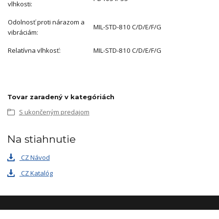
vlhkosti:
Odolnosť proti nárazom a
MIL-STD-810 C/D/E/F/G
vibráciám:
Relatívna vlhkosť:
MIL-STD-810 C/D/E/F/G
Tovar zaradený v kategóriách
S ukončeným predajom
Na stiahnutie
CZ Návod
CZ Katalóg