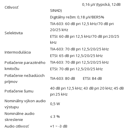
0,16 μV (typická, 12dB
Citlivosť
SINAD)
Digitálny režim: 0,18 μV/BER5%
TIA-603: 60 dB pri 12,5 kHz/70 dB pri
20/25 kHz
Selektivita
ETSI: 60 dB pri 12,5 kHz/70 dB pri 20/25
kHz
TIA-603: 70 dB pri 12,5/20/25 kHz
Intermodulácia
ETSI: 65 dB pri 12,5/20/25 kHz
TIA-603: 70 dB pri 12,5/20/25 kHz
Potlačenie parazitného
kmitočtu
ETSI: 70 dB pri 12,5/20/25 kHz
Potlačenie nežiadúcich
TIA-603: 80 dB ETSI: 84 dB
príjmov
40 dB pri 12,5 kHz; 43 dB pri 20 kHz; 45 dB
Potlačenie šumu
pri 25 kHz
Nominálny výkon audio
0,5 W
výstupu
Nominálne audio
≤ 3 %
skreslenie
Audio citlivosť
+1 ~ -3 dB