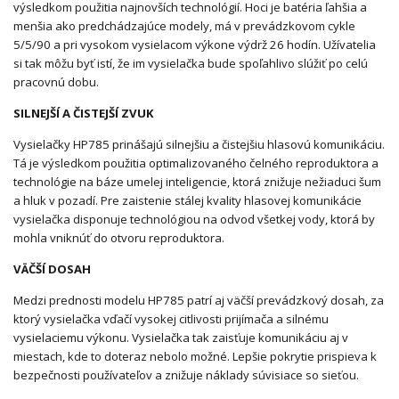
výsledkom použitia najnovších technológií. Hoci je batéria ľahšia a
menšia ako predchádzajúce modely, má v prevádzkovom cykle
5/5/90 a pri vysokom vysielacom výkone výdrž 26 hodín. Užívatelia
si tak môžu byť istí, že im vysielačka bude spoľahlivo slúžiť po celú
pracovnú dobu.
SILNEJŠÍ A ČISTEJŠÍ ZVUK
Vysielačky HP785 prinášajú silnejšiu a čistejšiu hlasovú komunikáciu.
Tá je výsledkom použitia optimalizovaného čelného reproduktora a
technológie na báze umelej inteligencie, ktorá znižuje nežiaduci šum
a hluk v pozadí. Pre zaistenie stálej kvality hlasovej komunikácie
vysielačka disponuje technológiou na odvod všetkej vody, ktorá by
mohla vniknúť do otvoru reproduktora.
VÄČŠÍ DOSAH
Medzi prednosti modelu HP785 patrí aj väčší prevádzkový dosah, za
ktorý vysielačka vďačí vysokej citlivosti prijímača a silnému
vysielaciemu výkonu. Vysielačka tak zaisťuje komunikáciu aj v
miestach, kde to doteraz nebolo možné. Lepšie pokrytie prispieva k
bezpečnosti používateľov a znižuje náklady súvisiace so sieťou.