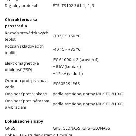
Digitálny protokol
ETSI-TS102 361-1,-2,-3
Charakteristika
prostredia
Rozsah prevádzkových
-30 °C ~ +60 °C
teplôt
Rozsah skladovacích
-40 °C ~ +85 °C
teplôt
IEC 61000-4-2 (úroveň 4)
Elektromagnetická
± 8 kV (kontakt)
odolnosť (ESD)
± 15 kV (vzduch)
Ochrana proti prachu a
IEC60529-IP68
vode
Odolnosť proti vlhkosti
podľa armádnej normy MIL-STD-810-G
Odolnosť proti nárazom
podľa armádnej normy MIL-STD-810-G
a vibráciám
Lokalizačné služby
GNSS
GPS, GLONASS, GPS+GLONASS
Doba TTFF – studený štart
< 1 minúta