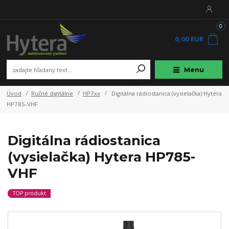
0
0,00 EUR
Menu
Úvod
Ručné digitálne
HP7xx
Digitálna rádiostanica (vysielačka) Hytera
HP785-VHF
Digitálna rádiostanica
(vysielačka) Hytera HP785-
VHF
TOP produkt