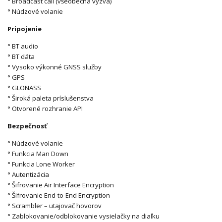
° Broadcast call (všeobecná výzva)
° Núdzové volanie
Pripojenie
° BT audio
° BT dáta
° Vysoko výkonné GNSS služby
° GPS
° GLONASS
° Široká paleta príslušenstva
° Otvorené rozhranie API
Bezpečnosť
° Núdzové volanie
° Funkcia Man Down
° Funkcia Lone Worker
° Autentizácia
° Šifrovanie Air Interface Encryption
° Šifrovanie End-to-End Encryption
° Scrambler – utajovač hovorov
° Zablokovanie/odblokovanie vysielačky na diaľku