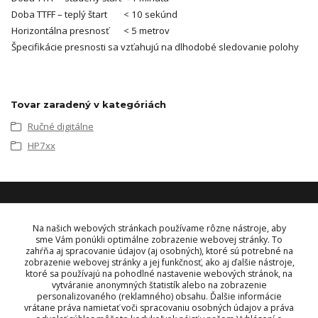
Doba TTFF – teplý štart
< 10 sekúnd
Horizontálna presnosť
< 5 metrov
Špecifikácie presnosti sa vzťahujú na dlhodobé sledovanie polohy
Tovar zaradený v kategóriách
Ručné digitálne
HP7xx
KONTAKT
Na našich webových stránkach používame rôzne nástroje, aby
sme Vám ponúkli optimálne zobrazenie webovej stránky. To
zahŕňa aj spracovanie údajov (aj osobných), ktoré sú potrebné na
OBJEDNÁVKY A INFORMÁCIE
zobrazenie webovej stránky a jej funkčnosť, ako aj ďalšie nástroje,
tel:
+421 948 229 224
ktoré sa používajú na pohodlné nastavenie webových stránok, na
info@vysielacky.com
vytváranie anonymných štatistík alebo na zobrazenie
personalizovaného (reklamného) obsahu. Ďalšie informácie
vrátane práva namietať voči spracovaniu osobných údajov a práva