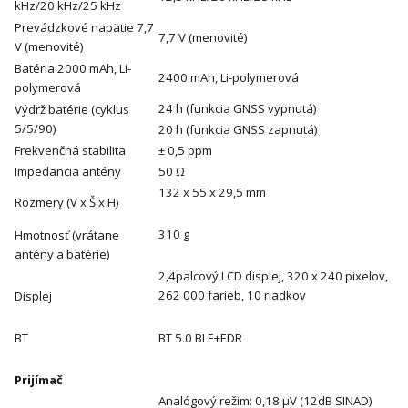
kHz/20 kHz/25 kHz
Prevádzkové napätie 7,7
7,7 V (menovité)
V (menovité)
Batéria 2000 mAh, Li-
2400 mAh, Li-polymerová
polymerová
24 h (funkcia GNSS vypnutá)
Výdrž batérie (cyklus
5/5/90)
20 h (funkcia GNSS zapnutá)
Frekvenčná stabilita
± 0,5 ppm
Impedancia antény
50 Ω
132 x 55 x 29,5 mm
Rozmery (V x Š x H)
310 g
Hmotnosť (vrátane
antény a batérie)
2,4palcový LCD displej, 320 x 240 pixelov,
262 000 farieb, 10 riadkov
Displej
BT
BT 5.0 BLE+EDR
Prijímač
Analógový režim: 0,18 μV (12dB SINAD)