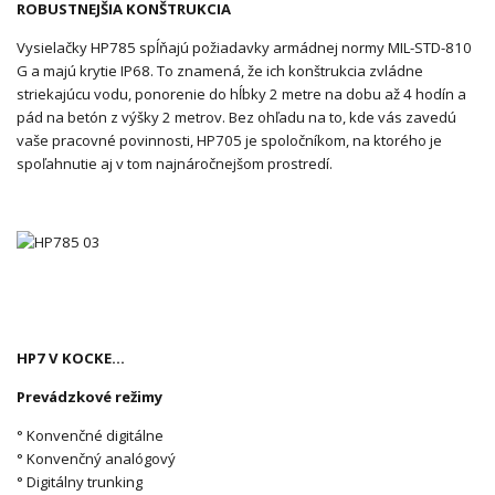
ROBUSTNEJŠIA KONŠTRUKCIA
Vysielačky HP785 spĺňajú požiadavky armádnej normy MIL-STD-810
G a majú krytie IP68. To znamená, že ich konštrukcia zvládne
striekajúcu vodu, ponorenie do hĺbky 2 metre na dobu až 4 hodín a
pád na betón z výšky 2 metrov. Bez ohľadu na to, kde vás zavedú
vaše pracovné povinnosti, HP705 je spoločníkom, na ktorého je
spoľahnutie aj v tom najnáročnejšom prostredí.
HP7 V KOCKE…
Prevádzkové režimy
° Konvenčné digitálne
° Konvenčný analógový
° Digitálny trunking