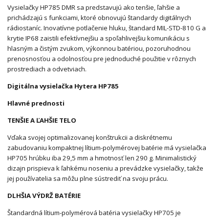
Vysielačky HP785 DMR sa predstavujú ako tenšie, ľahšie a
prichádzajú s funkciami, ktoré obnovujú štandardy digitálnych
rádiostaníc. Inovatívne potlačenie hluku, štandard MIL-STD-810 G a
krytie IP68 zaistili efektívnejšiu a spoľahlivejšiu komunikáciu s
hlasným a čistým zvukom, výkonnou batériou, pozoruhodnou
prenosnosťou a odolnosťou pre jednoduché použitie v rôznych
prostrediach a odvetviach.
Digitálna vysielačka Hytera HP785
Hlavné prednosti
TENŠIE A ĽAHŠIE TELO
Vďaka svojej optimalizovanej konštrukcii a diskrétnemu
zabudovaniu kompaktnej lítium-polymérovej batérie má vysielačka
HP705 hrúbku iba 29,5 mm a hmotnosť len 290 g. Minimalistický
dizajn prispieva k ľahkému noseniu a prevádzke vysielačky, takže
jej používatelia sa môžu plne sústrediť na svoju prácu.
DLHŠIA VÝDRŽ BATÉRIE
Štandardná lítium-polymérová batéria vysielačky HP705 je