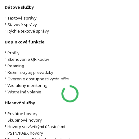
Dátové služby
° Textové správy
° Stavové správy
° Rýchle textové správy
Doplnkové funkcie
° Profily
° Skenovanie QR kódov
° Roaming
° Režim skrytej prevádzky
° Overenie dostupnosti vysielačky
° Vzdialený monitoring
° Výstražné volanie
Hlasové služby
° Privátne hovory
° Skupinové hovory
° Hovory so všetkými účastníkmi
° PSTN/PABX hovory