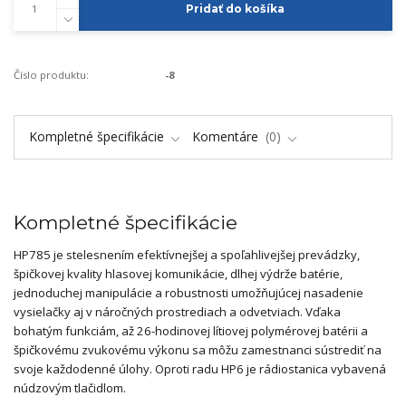
Pridať do košíka
Číslo produktu:
-8
Kompletné špecifikácie
Komentáre
0
Kompletné špecifikácie
HP785 je stelesnením efektívnejšej a spoľahlivejšej prevádzky,
špičkovej kvality hlasovej komunikácie, dlhej výdrže batérie,
jednoduchej manipulácie a robustnosti umožňujúcej nasadenie
vysielačky aj v náročných prostrediach a odvetviach. Vďaka
bohatým funkciám, až 26-hodinovej lítiovej polymérovej batérii a
špičkovému zvukovému výkonu sa môžu zamestnanci sústrediť na
svoje každodenné úlohy. Oproti radu HP6 je rádiostanica vybavená
núdzovým tlačidlom.