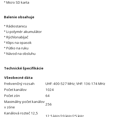
° Micro SD karta
Balenie obsahuje
° Rádiostanicu
° Li-polymér akumulátor
° Rýchlonabíjač
° Klips na opasok
° Pútko na ruku
° Návod na obsluhu
Technické špecifikácie
Všeobecné dáta
Frekvenčný rozsah
UHF: 400-527 MHz; VHF: 136-174 MHz
Počet kanálov
1024
Počet zón
64
Maximálny počet kanálov
256
v zóne
Kanálová rozteč 12,5
12,5 kHz/20 kHz/25 kHz