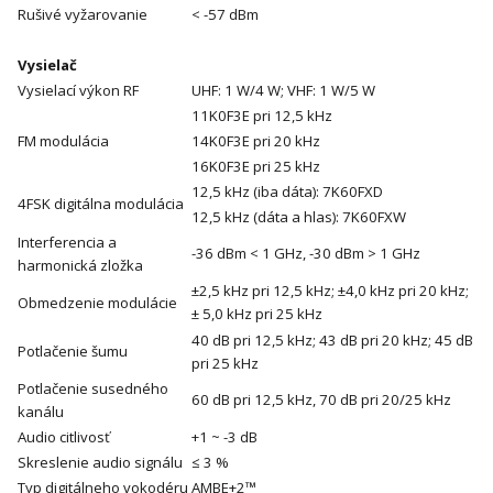
Rušivé vyžarovanie
< -57 dBm
Vysielač
Vysielací výkon RF
UHF: 1 W/4 W; VHF: 1 W/5 W
11K0F3E pri 12,5 kHz
FM modulácia
14K0F3E pri 20 kHz
16K0F3E pri 25 kHz
12,5 kHz (iba dáta): 7K60FXD
4FSK digitálna modulácia
12,5 kHz (dáta a hlas): 7K60FXW
Interferencia a
-36 dBm < 1 GHz, -30 dBm > 1 GHz
harmonická zložka
±2,5 kHz pri 12,5 kHz; ±4,0 kHz pri 20 kHz;
Obmedzenie modulácie
± 5,0 kHz pri 25 kHz
40 dB pri 12,5 kHz; 43 dB pri 20 kHz; 45 dB
Potlačenie šumu
pri 25 kHz
Potlačenie susedného
60 dB pri 12,5 kHz, 70 dB pri 20/25 kHz
kanálu
Audio citlivosť
+1 ~ -3 dB
Skreslenie audio signálu
≤ 3 %
Typ digitálneho vokodéru
AMBE+2™