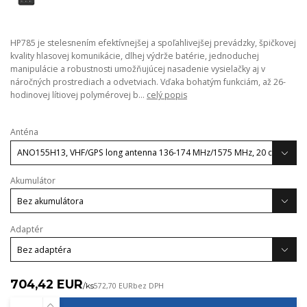
HP785 je stelesnením efektívnejšej a spoľahlivejšej prevádzky, špičkovej
kvality hlasovej komunikácie, dlhej výdrže batérie, jednoduchej
manipulácie a robustnosti umožňujúcej nasadenie vysielačky aj v
náročných prostrediach a odvetviach. Vďaka bohatým funkciám, až 26-
hodinovej lítiovej polymérovej b...
celý popis
Anténa
Akumulátor
Adaptér
704,42 EUR
/
ks
572,70 EUR
bez DPH