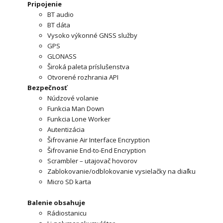
Pripojenie
BT audio
BT dáta
Vysoko výkonné GNSS služby
GPS
GLONASS
Široká paleta príslušenstva
Otvorené rozhrania API
Bezpečnosť
Núdzové volanie
Funkcia Man Down
Funkcia Lone Worker
Autentizácia
Šifrovanie Air Interface Encryption
Šifrovanie End-to-End Encryption
Scrambler – utajovač hovorov
Zablokovanie/odblokovanie vysielačky na diaľku
Micro SD karta
Balenie obsahuje
Rádiostanicu