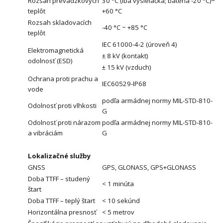
Rozsah prevádzkových
30 °C (Iba vysielačka; batéria -20 °C)~
teplôt
+60 °C
Rozsah skladovacích
-40 °C ~ +85 °C
teplôt
IEC 61000-4-2 (úroveň 4)
Elektromagnetická
± 8 kV (kontakt)
odolnosť (ESD)
± 15 kV (vzduch)
Ochrana proti prachu a
IEC60529-IP68
vode
podľa armádnej normy MIL-STD-810-
Odolnosť proti vlhkosti
G
Odolnosť proti nárazom
podľa armádnej normy MIL-STD-810-
a vibráciám
G
Lokalizačné služby
GNSS
GPS, GLONASS, GPS+GLONASS
Doba TTFF – studený
< 1 minúta
štart
Doba TTFF – teplý štart
< 10 sekúnd
Horizontálna presnosť
< 5 metrov