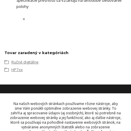
Špecifikácie presností sa vzťahujú na dlhodobé sledovanie
polohy
Tovar zaradený v kategóriách
Ručné digitálne
HP7xx
KONTAKT
Na našich webových stránkach používame rôzne nástroje, aby
sme Vám ponúkli optimálne zobrazenie webovej stránky. To
zahŕňa aj spracovanie údajov (aj osobných), ktoré sú potrebné na
OBJEDNÁVKY A INFORMÁCIE
zobrazenie webovej stránky a jej funkčnosť, ako aj ďalšie nástroje,
tel:
+421 948 229 224
ktoré sa používajú na pohodlné nastavenie webových stránok, na
info@vysielacky.com
vytváranie anonymných štatistík alebo na zobrazenie