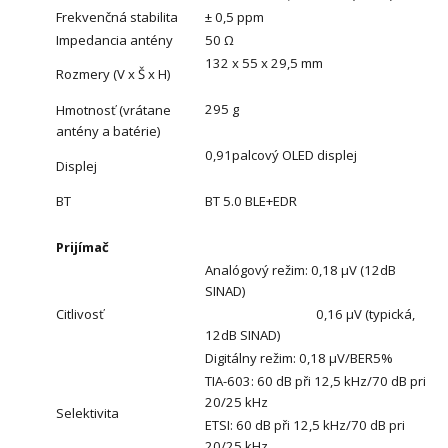
Frekvenčná stabilita
± 0,5 ppm
Impedancia antény
50 Ω
132 x 55 x 29,5 mm
Rozmery (V x Š x H)
295 g
Hmotnosť (vrátane
antény a batérie)
0,91palcový OLED displej
Displej
BT
BT 5.0 BLE+EDR
Prijímač
Analógový režim: 0,18 μV (12dB
SINAD)
Citlivosť
0,16 μV (typická,
12dB SINAD)
Digitálny režim: 0,18 μV/BER5%
TIA-603: 60 dB při 12,5 kHz/70 dB pri
20/25 kHz
Selektivita
ETSI: 60 dB při 12,5 kHz/70 dB pri
20/25 kHz