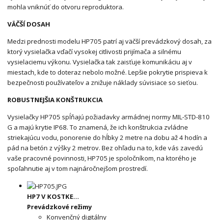
mohla vniknúť do otvoru reproduktora.
VÄČŠÍ DOSAH
Medzi prednosti modelu HP705 patrí aj väčší prevádzkový dosah, za
ktorý vysielačka vďačí vysokej citlivosti prijímača a silnému
vysielaciemu výkonu. Vysielačka tak zaisťuje komunikáciu aj v
miestach, kde to doteraz nebolo možné. Lepšie pokrytie prispieva k
bezpečnosti používateľov a znižuje náklady súvisiace so sieťou.
ROBUSTNEJŠIA KONŠTRUKCIA
Vysielačky HP705 spĺňajú požiadavky armádnej normy MIL-STD-810
G a majú krytie IP68. To znamená, že ich konštrukcia zvládne
striekajúcu vodu, ponorenie do hĺbky 2 metre na dobu až 4 hodín a
pád na betón z výšky 2 metrov. Bez ohľadu na to, kde vás zavedú
vaše pracovné povinnosti, HP705 je spoločníkom, na ktorého je
spoľahnutie aj v tom najnáročnejšom prostredí.
HP7 V KOSTKE…
Prevádzkové režimy
Konvenčný digitálny