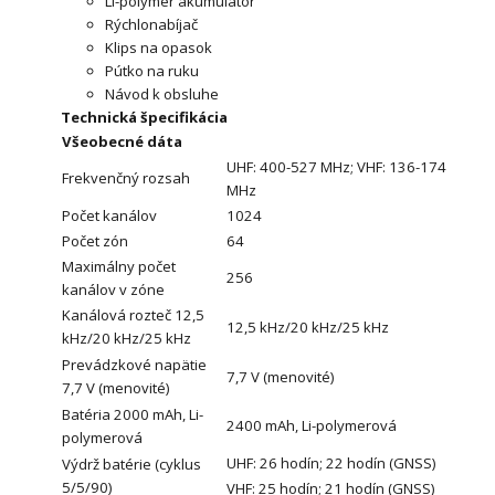
Li-polymer akumulátor
Rýchlonabíjač
Klips na opasok
Pútko na ruku
Návod k obsluhe
Technická špecifikácia
Všeobecné dáta
UHF: 400-527 MHz; VHF: 136-174
Frekvenčný rozsah
MHz
Počet kanálov
1024
Počet zón
64
Maximálny počet
256
kanálov v zóne
Kanálová rozteč 12,5
12,5 kHz/20 kHz/25 kHz
kHz/20 kHz/25 kHz
Prevádzkové napätie
7,7 V (menovité)
7,7 V (menovité)
Batéria 2000 mAh, Li-
2400 mAh, Li-polymerová
polymerová
UHF: 26 hodín; 22 hodín (GNSS)
Výdrž batérie (cyklus
5/5/90)
VHF: 25 hodín; 21 hodín (GNSS)