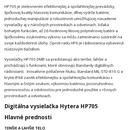
HP705 je stelesnením efektívnejšej a spoľahlivejšej prevádzky,
špičkovej kvality hlasovej komunikácie, dlhej výdrže batérie,
jednoduchej manipulácie a robustnosti umožňujúcej nasadenie
vysielačky aj v náročných prostrediach a odvetviach. Vďaka
bohatým funkciám, až 26-hodinovej lítiovej polymérovej batérii a
špičkovému zvukovému výkonu sa môžu zamestnanci sústrediť na
svoje každodenné úlohy. Oproti radu HP6 je rádiostanica vybavená
núdzovým tlačidlom.
Vysielačky HP705 DMR sa predstavujú ako tenšie, ľahšie a
prichádzajú s funkciami, ktoré obnovujú štandardy digitálnych
rádiostaníc . Inovatívne potlačenie hluku, štandard MIL-STD-810 G a
krytie IP68 zaistili efektívnejšiu a spoľahlivejšiu komunikáciu s
hlasným a čistým zvukom, výkonnou batériou, pozoruhodnou
prenosnosťou a odolnosťou pre jednoduché použitie v rôznych
prostrediach a odvetviach.
Digitálna vysielačka Hytera HP705
Hlavné prednosti
TENŠIE A ĽAHŠIE TELO