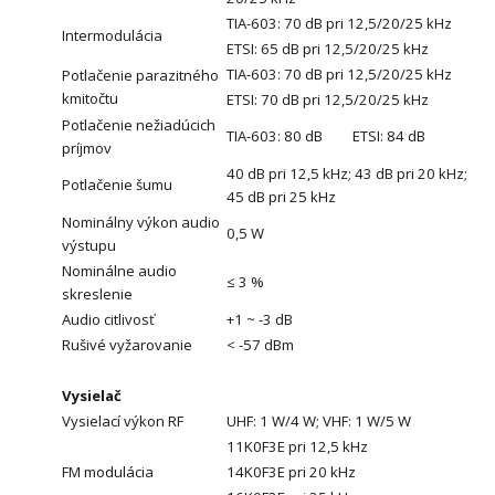
TIA-603: 70 dB pri 12,5/20/25 kHz
Intermodulácia
ETSI: 65 dB pri 12,5/20/25 kHz
TIA-603: 70 dB pri 12,5/20/25 kHz
Potlačenie parazitného
kmitočtu
ETSI: 70 dB pri 12,5/20/25 kHz
Potlačenie nežiadúcich
TIA-603: 80 dB ETSI: 84 dB
príjmov
40 dB pri 12,5 kHz; 43 dB pri 20 kHz;
Potlačenie šumu
45 dB pri 25 kHz
Nominálny výkon audio
0,5 W
výstupu
Nominálne audio
≤ 3 %
skreslenie
Audio citlivosť
+1 ~ -3 dB
Rušivé vyžarovanie
< -57 dBm
Vysielač
Vysielací výkon RF
UHF: 1 W/4 W; VHF: 1 W/5 W
11K0F3E pri 12,5 kHz
FM modulácia
14K0F3E pri 20 kHz