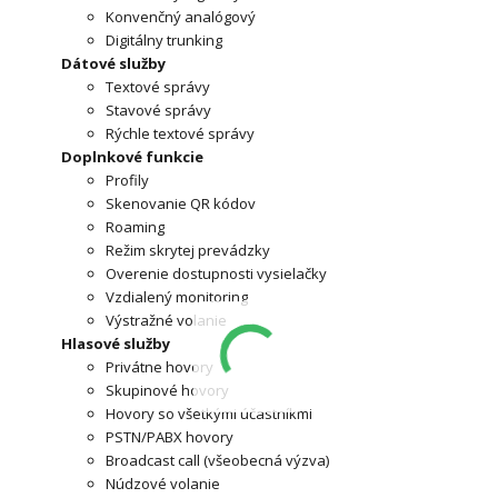
Konvenčný analógový
Digitálny trunking
Dátové služby
Textové správy
Stavové správy
Rýchle textové správy
Doplnkové funkcie
Profily
Skenovanie QR kódov
Roaming
Režim skrytej prevádzky
Overenie dostupnosti vysielačky
Vzdialený monitoring
Výstražné volanie
Hlasové služby
Privátne hovory
Skupinové hovory
Hovory so všetkými účastníkmi
PSTN/PABX hovory
Broadcast call (všeobecná výzva)
Núdzové volanie