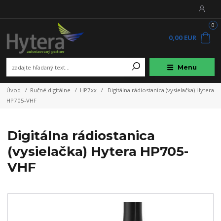
0
0,00 EUR
Menu
Úvod
Ručné digitálne
HP7xx
Digitálna rádiostanica (vysielačka) Hytera
HP705-VHF
Digitálna rádiostanica
(vysielačka) Hytera HP705-
VHF