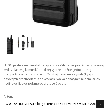
HP705 je stelesnením efektívnejšej a spoľahlivejšej prevádzky, špičkovej
kvality hlasovej komunikácie, dlhej výdrže batérie, jednoduchej
manipulácie a robustnosti umožňujúcej nasadenie vysielačky aj v
náročných prostrediach a odvetviach. Vďaka bohatým funkciám, až 26-
hodinovej lítiovej polymérovej b...
celý popis
Anténa