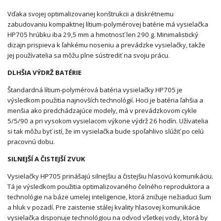
Vďaka svojej optimalizovanej konštrukcii a diskrétnemu
zabudovaniu kompaktnej lítium-polymérovej batérie má vysielačka
HP705 hrúbku iba 29,5 mm a hmotnosť len 290 g. Minimalistický
dizajn prispieva k ľahkému noseniu a prevádzke vysielačky, takže
jej používatelia sa môžu plne sústrediť na svoju prácu.
DLHŠIA VÝDRŽ BATÉRIE
Štandardná lítium-polymérová batéria vysielačky HP705 je
výsledkom použitia najnovších technológií. Hoci je batéria ľahšia a
menšia ako predchádzajúce modely, má v prevádzkovom cykle
5/5/90 a pri vysokom vysielacom výkone výdrž 26 hodín. Užívatelia
si tak môžu byť istí, že im vysielačka bude spoľahlivo slúžiť po celú
pracovnú dobu.
SILNEJŠÍ A ČISTEJŠÍ ZVUK
Vysielačky HP705 prinášajú silnejšiu a čistejšiu hlasovú komunikáciu.
Tá je výsledkom použitia optimalizovaného čelného reproduktora a
technológie na báze umelej inteligencie, ktorá znižuje nežiaduci šum
a hluk v pozadí. Pre zaistenie stálej kvality hlasovej komunikácie
vysielačka disponuje technológiou na odvod všetkej vody, ktorá by