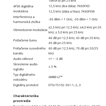
16K0F3E pri 25 kHz
12,5 kHz (iba dáta): 7K60FXD
4FSK digitálna
modulácia
12,5 kHz (dáta a hlas): 7K60FXW
Interferencia a
-36 dBm < 1 GHz, -30 dBm > 1 GHz
harmonická zložka
±2,5 kHz pri 12,5 kHz; ±4,0 kHz pri 20
Obmedzenie modulácie
kHz; ± 5,0 kHz pri 25 kHz
40 dB pri 12,5 kHz; 43 dB pri 20 kHz;
Potlačenie šumu
45 dB pri 25 kHz
Potlačenie susedného
60 dB pri 12,5 kHz, 70 dB pri 20/25
kanálu
kHz
Audio citlivosť
+1 ~ -3 dB
Skreslenie audio
≤ 3 %
signálu
Typ digitálneho
AMBE+2™
vokodéru
Digitálny protokol
ETSI-TS102 361-1,-2,-3
Charakteristika
prostredia