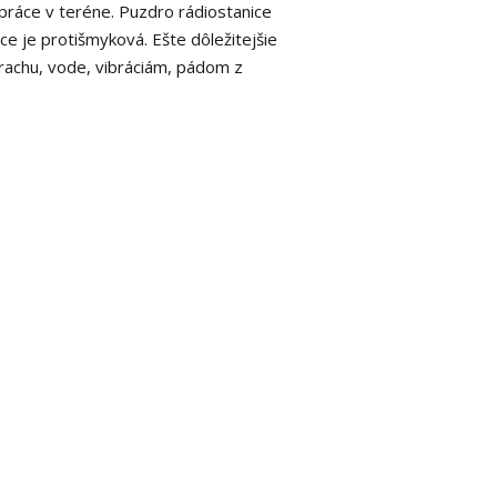
práce v teréne.
Puzdro rádiostanice
ice je protišmyková.
Ešte dôležitejšie
rachu, vode, vibráciám, pádom z