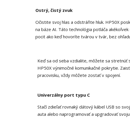
Ostrý, čistý zvuk
Očistite svoj hlas a odstráňte hluk.
HP50X posky
na báze AI.
Táto technológia potláča akékoľvek 
pocit ako keď hovoríte tvárou v tvár, bez ohľadu
Keď sa od seba vzdialite, môžete sa stretnúť 
HP50X výnimočné komunikačné pokrytie.
Zais
pracovisku, vždy môžete zostať v spojení.
Univerzálny port typu C
Stačí zdieľať rovnaký dátový kábel USB so sv
auta alebo naprogramovať a upgradovať svoju 