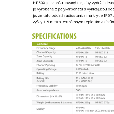
HP50X je skonštruovaný tak, aby vydržal drsn
je vyrobené z polykarbonátu s vynikajúcou odo
je, že táto odolná rádiostanica má krytie IP
výšky 1,5 metra, extrémnym teplotám a ďalší