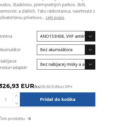
budov, štadiónov, priemyselných parkov, škôl,
nemocníc a ďalších. Táto rádiostanica, navrhnutá s
užívateľskou prívetivos...
celý popis
Anténa
Akumulátor
Nabíjacia
miska+adaptér
326,93 EUR
/
ks
265,80 EUR
bez DPH
Pridať do košíka
Číslo produktu:
-6