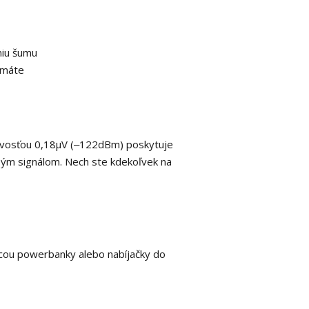
niu šumu
 máte
tlivosťou 0,18μV (‒122dBm) poskytuje
abým signálom.
Nech ste kdekoľvek na
ocou powerbanky alebo nabíjačky do