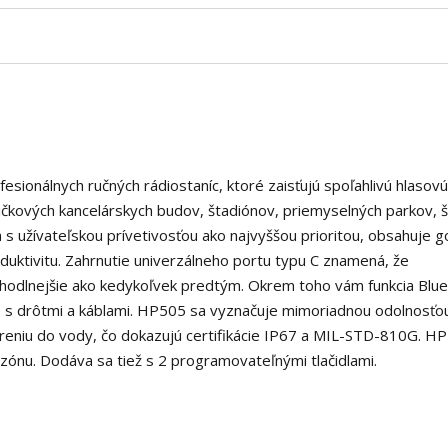
ionálnych ručných rádiostaníc, ktoré zaisťujú spoľahlivú hlasovú
ičkových kancelárskych budov, štadiónov, priemyselných parkov, š
á s užívateľskou prívetivosťou ako najvyššou prioritou, obsahuje 
duktivitu.
Zahrnutie univerzálneho portu typu C znamená, že
hodlnejšie ako kedykoľvek predtým.
Okrem toho vám funkcia Blu
 s drôtmi a káblami.
HP505 sa vyznačuje mimoriadnou odolnosťo
reniu do vody, čo dokazujú certifikácie IP67 a MIL-STD-810G.
HP
 zónu.
Dodáva sa tiež s 2 programovateľnými tlačidlami.