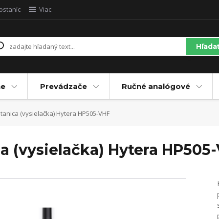
ostaníc
Viac
Hľada
ne
Prevádzače
Ručné analógové
stanica (vysielačka) Hytera HP505-VHF
ca (vysielačka) Hytera HP505