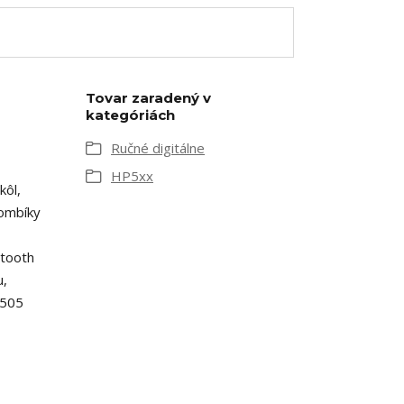
Tovar zaradený v
kategóriách
Ručné digitálne
HP5xx
kôl,
gombíky
etooth
u,
505