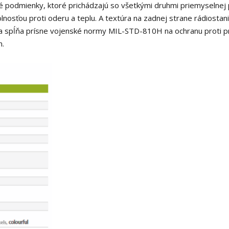
é podmienky, ktoré prichádzajú so všetkými druhmi priemyselnej 
lnosťou proti oderu a teplu.
A textúra na zadnej strane rádiostan
67 a spĺňa prísne vojenské normy MIL-STD-810H na ochranu proti p
m.