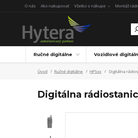
O nás
Ako nakupovať
Všetko o nákupe
Montáž rádi
Ručné digitálne
Vozidlové digitál
Úvod
Ručné digitálne
HP5xx
Digitálna rádio
Digitálna rádiostani