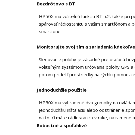
Bezdrôtovo s BT
HP50X má voliteľnú funkciu BT 5.2, takže pri p
spárovať rádiostanicu s vašim smartfónom a 
smartfóne.
Monitorujte svoj tím a zariadenia kdekoľv
Sledovanie polohy je zásadné pre osobnú bezp
voliteľným systémom určovania polohy GPS a
potom prideliť prostriedky na rýchlu pomoc al
Jednoduchšie použitie
HP50X má vyhradené dva gombíky na ovládanie h
jednoduchšiu inštaláciu alebo odstránenie spo
na to, či máte rádiostanicu v ruke, na ramene a
Robustné a spoľahlivé