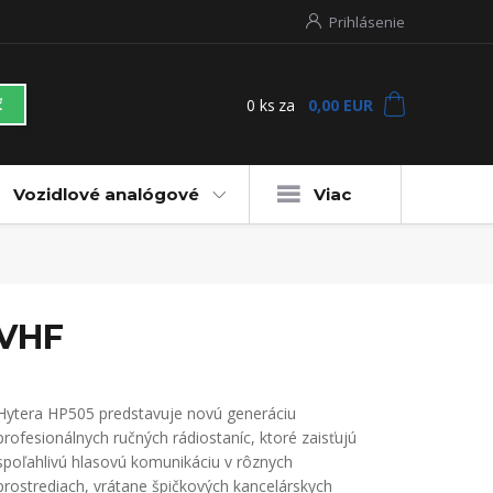
Prihlásenie
0
ks
za
0,00 EUR
ť
Vozidlové analógové
Viac
-VHF
Hytera HP505 predstavuje novú generáciu
profesionálnych ručných rádiostaníc, ktoré zaisťujú
spoľahlivú hlasovú komunikáciu v rôznych
prostrediach, vrátane špičkových kancelárskych