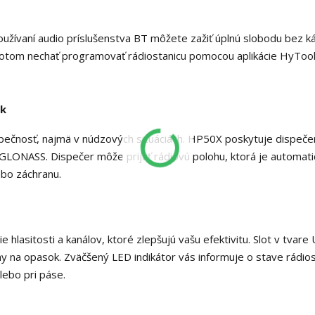
oužívaní audio príslušenstva BT môžete zažiť úplnú slobodu bez ká
potom nechať programovať rádiostanicu pomocou aplikácie HyTo
ek
ečnosť, najmä v núdzových situáciách.
HP50X poskytuje dispečero
 GLONASS.
Dispečer môže prijať rádiovú polohu, ktorá je automat
ebo záchranu.
lasitosti a kanálov, ktoré zlepšujú vašu efektivitu.
Slot v tvare
ny na opasok.
Zväčšený LED indikátor vás informuje o stave rádio
lebo pri páse.