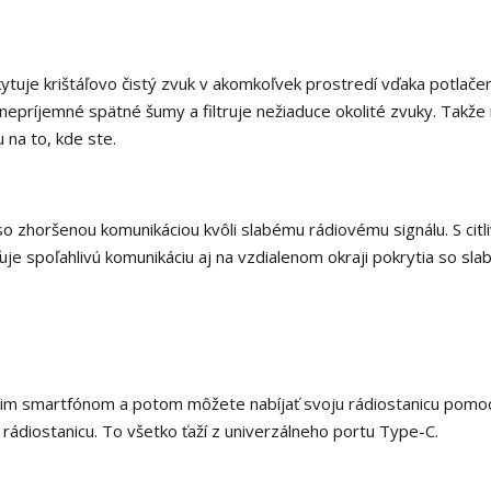
tuje krištáľovo čistý zvuk v akomkoľvek prostredí vďaka potlače
nepríjemné spätné šumy a filtruje nežiaduce okolité zvuky.
Takže
 na to, kde ste.
so zhoršenou komunikáciou kvôli slabému rádiovému signálu.
S ci
ťuje spoľahlivú komunikáciu aj na vzdialenom okraji pokrytia so sl
ojim smartfónom a potom môžete nabíjať svoju rádiostanicu pom
rádiostanicu.
To všetko ťaží z univerzálneho portu Type-C.