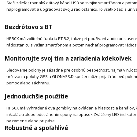
Stačí zdieľať rovnaký dátový kábel USB so svojim smartfónom a poto
naprogramovať a upgradovať svoju rádiostanicu.
To všetko ťaží z uni
Bezdrôtovo s BT
HP50X má voliteľnú funkciu BT 5.2, takže pri používaní audio prísluše
rádiostanicu s vašim smartfónom a potom nechať programovať rádios
Monitorujte svoj tím a zariadenia kdekoľvek
Sledovanie polohy je zásadné pre osobnú bezpečnosť, najmä v núdzo
určovania polohy GPS a GLONASS.
Dispečer môže prijať rádiovú polohu
pomoc alebo záchranu.
Jednoduchšie použitie
HP50X má vyhradené dva gombíky na ovládanie hlasitosti a kanálov, kt
inštaláciu alebo odstránenie spony na opasok.
Zväčšený LED indikátor 
na ramene alebo pri páse.
Robustné a spoľahlivé