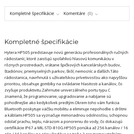
Kompletné špecifikácie
Komentáre
0
Kompletné špecifikácie
Hytera HP505 predstavuje novú generáciu profesionálnych ručných
rádiostaníc, ktoré zaisťujú spoľahlivú hlasovú komunikáciu v
rôznych prostrediach, vrátane špičkových kancelárskych budov,
štadiónov, priemyselných parkov, škôl, nemocníc a ďalších.
Táto
rádiostanica, navrhnutá s užívateľskou prívetivosťou ako najvyššou
prioritou, obsahuje gombíky na ovládanie hlasitosti a kanálov, čo
zvyšuje produktivitu.
Zahrnutie univerzálneho portu typu C
znamená, že programovanie, upgradovanie a nabíjanie sú
pohodlnejšie ako kedykoľvek predtým.
Okrem toho vám funkcia
Bluetooth poskytuje väčšiu mobilitu a eliminuje nepohodlie s drôtmi
a káblami.
HP505 sa vyznačuje mimoriadnou odolnosťou, schopnou
odolať prachu, teplu, nárazom a ponoreniu do vody, čo dokazujú
certifikácie IP67 a MIL-STD-810G.
HP505 ponúka až 256 kanálov / 16
zón / 16 kanálov na zónu.
Dodáva sa tiež s 2 programovateľnými