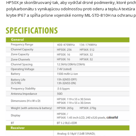
HP50X je skonštruovaný tak, aby vydržal drsné podmienky, ktoré pric
polykarbonátu s vynikajúcou odolnosťou proti oderu a teplu.
A textúra
krytie IP67 a spĺňa prísne vojenské normy MIL-STD-810H na ochranu pr