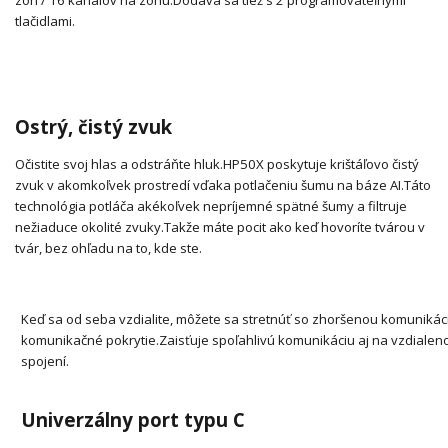
tlačidlami.
Ostrý, čistý zvuk
Očistite svoj hlas a odstráňte hluk.
HP50X poskytuje krištáľovo čistý
zvuk v akomkoľvek prostredí vďaka potlačeniu šumu na báze AI.
Táto
technológia potláča akékoľvek nepríjemné spätné šumy a filtruje
nežiaduce okolité zvuky.
Takže máte pocit ako keď hovoríte tvárou v
tvár, bez ohľadu na to, kde ste.
Keď sa od seba vzdialite, môžete sa stretnúť so zhoršenou komunikác
komunikačné pokrytie.
Zaisťuje spoľahlivú komunikáciu aj na vzdialen
spojení.
Univerzálny port typu C