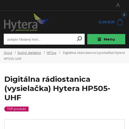
0
0,00 EUR
Menu
Úvod
Ručné digitálne
HP5xx
Digitálna rádiostanica (vysielačka) Hytera
HP505-UHF
Digitálna rádiostanica
(vysielačka) Hytera HP505-
UHF
TOP produkt