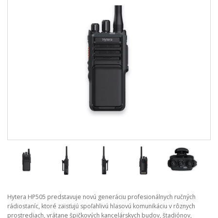
Hytera HP505 predstavuje novú generáciu profesionálnych ručných
rádiostaníc, ktoré zaisťujú spoľahlivú hlasovú komunikáciu v rôznych
prostrediach, vrátane špičkových kancelárskych budov, štadiónov,