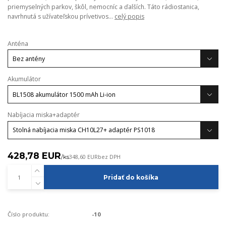
priemyselných parkov, škôl, nemocníc a ďalších. Táto rádiostanica,
navrhnutá s užívateľskou prívetivos...
celý popis
Anténa
Akumulátor
Nabíjacia miska+adaptér
428,78 EUR
/
ks
348,60 EUR
bez DPH
Pridať do košíka
Číslo produktu:
-10