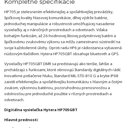
Kompletné špecifikácie
HP705 je stelesnením efektívnejšej a spoľahlivejšej prevádzky,
špičkovej kvality hlasovej komunikácie, dlhej výdrže batérie,
jednoduchej manipulácie a robustnosti umožňujúcej nasadenie
vysielačky aj v náročných prostrediach a odvetviach. Vďaka
bohatým funkciám, až 26-hodinovej lítiovej polymérovej batérii a
špičkovému zvukovému výkonu sa môžu zamestnanci sústrediť na
svoje každodenné úlohy. Oproti radu HP6 je rádiostanica vybavená
núdzovým tlačidlom. Hytera HP705GBT obsahuje bluetooth a GPS.
Vysielačky HP705GBT DMR sa predstavujú ako tenšie, ľahšie a
prichádzajú s funkciami, ktoré obnovujú štandardy digitálnych rádií.
Inovatívne potlačenie hluku, štandard MIL-STD-810 G a krytie IP68
zaistili efektívnejšiu a spoľahlivejšiu komunikáciu s hlasným a čistým
zvukom, výkonnou batériou, pozoruhodnou prenosnosťou a
odolnosťou pre jednoduché použitie v rôznych prostrediach a
odvetviach.
Digitálna vysielačka Hytera HP705GBT
Hlavné prednosti