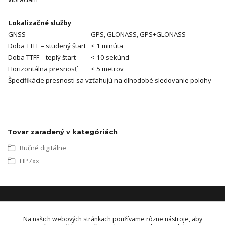
Lokalizačné služby
GNSS
GPS, GLONASS, GPS+GLONASS
Doba TTFF – studený štart
< 1 minúta
Doba TTFF – teplý štart
< 10 sekúnd
Horizontálna presnosť
< 5 metrov
Špecifikácie presnosti sa vzťahujú na dlhodobé sledovanie polohy
Tovar zaradený v kategóriách
Ručné digitálne
HP7xx
KONTAKT
Na našich webových stránkach používame rôzne nástroje, aby