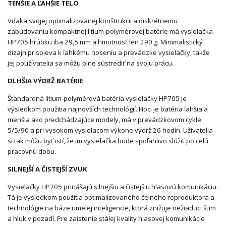
TENŠIE A ĽAHŠIE TELO
Vďaka svojej optimalizovanej konštrukcii a diskrétnemu
zabudovaniu kompaktnej lítium-polymérovej batérie má vysielačka
HP705 hrúbku iba 29,5 mm a hmotnosť len 290 g. Minimalistický
dizajn prispieva k ľahkému noseniu a prevádzke vysielačky, takže
jej používatelia sa môžu plne sústrediť na svoju prácu.
DLHŠIA VÝDRŽ BATÉRIE
Štandardná lítium-polymérová batéria vysielačky HP705 je
výsledkom použitia najnovších technológií. Hoci je batéria ľahšia a
menšia ako predchádzajúce modely, má v prevádzkovom cykle
5/5/90 a pri vysokom vysielacom výkone výdrž 26 hodín. Užívatelia
si tak môžu byť istí, že im vysielačka bude spoľahlivo slúžiť po celú
pracovnú dobu.
SILNEJŠÍ A ČISTEJŠÍ ZVUK
Vysielačky HP705 prinášajú silnejšiu a čistejšiu hlasovú komunikáciu.
Tá je výsledkom použitia optimalizovaného čelného reproduktora a
technológie na báze umelej inteligencie, ktorá znižuje nežiaduci šum
a hluk v pozadí. Pre zaistenie stálej kvality hlasovej komunikácie