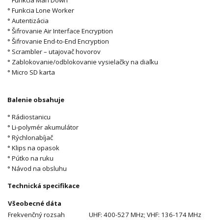
° Funkcia Man Down
° Funkcia Lone Worker
° Autentizácia
° Šifrovanie Air Interface Encryption
° Šifrovanie End-to-End Encryption
° Scrambler – utajovač hovorov
° Zablokovanie/odblokovanie vysielačky na diaľku
° Micro SD karta
Balenie obsahuje
° Rádiostanicu
° Li-polymér akumulátor
° Rýchlonabíjač
° Klips na opasok
° Pútko na ruku
° Návod na obsluhu
Technická specifikace
Všeobecné dáta
Frekvenčný rozsah
UHF: 400-527 MHz; VHF: 136-174 MHz