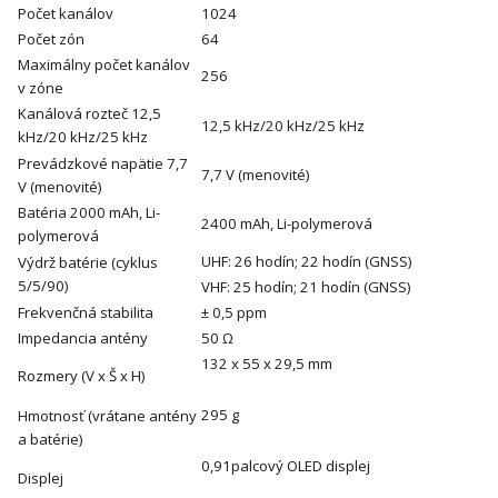
Počet kanálov
1024
Počet zón
64
Maximálny počet kanálov
256
v zóne
Kanálová rozteč 12,5
12,5 kHz/20 kHz/25 kHz
kHz/20 kHz/25 kHz
Prevádzkové napätie 7,7
7,7 V (menovité)
V (menovité)
Batéria 2000 mAh, Li-
2400 mAh, Li-polymerová
polymerová
UHF: 26 hodín; 22 hodín (GNSS)
Výdrž batérie (cyklus
5/5/90)
VHF: 25 hodín; 21 hodín (GNSS)
Frekvenčná stabilita
± 0,5 ppm
Impedancia antény
50 Ω
132 x 55 x 29,5 mm
Rozmery (V x Š x H)
295 g
Hmotnosť (vrátane antény
a batérie)
0,91palcový OLED displej
Displej