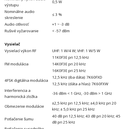
0,5 W
výstupu
Nominálne audio
≤ 3 %
skreslenie
Audio citlivosť
+1 ~ -3 dB
Rušivé vyžarovanie
< -57 dBm
Vysielač
Vysielací výkon RF
UHF: 1 W/4 W; VHF: 1 W/5 W
11K0F3E pri 12,5 kHz
FM modulácia
14K0F3E pri 20 kHz
16K0F3E pri 25 kHz
12,5 kHz (iba dáta): 7K60FXD
4FSK digitálna modulácia
12,5 kHz (dáta a hlas): 7K60FXW
Interferencia a
-36 dBm < 1 GHz, -30 dBm > 1 GHz
harmonická zložka
±2,5 kHz pri 12,5 kHz; ±4,0 kHz pri 20
Obmezenie modulácie
kHz; ± 5,0 kHz pri 25 kHz
40 dB pri 12,5 kHz; 43 dB pri 20 kHz; 45
Potlačenie šumu
dB pri 25 kHz
Potlačenie susedného