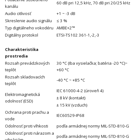
60 dB pri 12,5 kHz, 70 dB pri 20/25 kHz
kanálu
Audio citlivosť
+1 ~ -3 dB
Skreslenie audio signálu
≤ 3 %
Typ digitálneho vokodéru
AMBE+2™
Digitálny protokol
ETSI-TS102 361-1,-2,-3
Charakteristika
prostredia
Rozsah prevádzkových
30 °C (Iba vysielačka; batéria -20 °C)~
teplôt
+60 °C
Rozsah skladovacích
-40 °C ~ +85 °C
teplôt
IEC 61000-4-2 (úroveň 4)
Elektromagnetická
± 8 kV (kontakt)
odolnosť (ESD)
± 15 kV (vzduch)
Ochrana proti prachu a
IEC60529-IP68
vode
Odolnosť proti vlhkosti
podľa armádnej normy MIL-STD-810-G
Odolnosť proti nárazom a
podľa armádnej normy MIL-STD-810-G
vibráciám