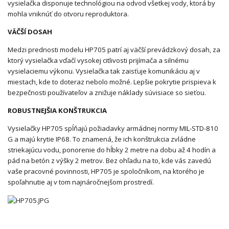
vysielačka disponuje technológiou na odvod všetkej vody, ktorá by
mohla vniknúť do otvoru reproduktora.
VÄČŠÍ DOSAH
Medzi prednosti modelu HP705 patrí aj väčší prevádzkový dosah, za
ktorý vysielačka vďačí vysokej citlivosti prijímača a silnému
vysielaciemu výkonu. Vysielačka tak zaisťuje komunikáciu aj v
miestach, kde to doteraz nebolo možné. Lepšie pokrytie prispieva k
bezpečnosti používateľov a znižuje náklady súvisiace so sieťou.
ROBUSTNEJŠIA KONŠTRUKCIA
Vysielačky HP705 spĺňajú požiadavky armádnej normy MIL-STD-810
G a majú krytie IP68. To znamená, že ich konštrukcia zvládne
striekajúcu vodu, ponorenie do hĺbky 2 metre na dobu až 4 hodín a
pád na betón z výšky 2 metrov. Bez ohľadu na to, kde vás zavedú
vaše pracovné povinnosti, HP705 je spoločníkom, na ktorého je
spoľahnutie aj v tom najnáročnejšom prostredí.