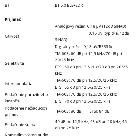
BT
BT 5.0 BLE+EDR
Prijímač
Analógový režim: 0,18 μV (12dB SINAD)
0,16 μV (typická, 12dB
Citlivosť
SINAD)
Digitálny režim: 0,18 μV/BER5%
TIA-603: 60 dB pri 12,5 kHz/70 dB pri
20/25 kHz
Selektivita
ETSI: 60 dB pri 12,5 kHz/70 dB pri 20/25
kHz
TIA-603: 70 dB pri 12,5/20/25 kHz
Intermodulácia
ETSI: 65 dB pri 12,5/20/25 kHz
TIA-603: 70 dB pri 12,5/20/25 kHz
Potlačenie parazitného
kmitočtu
ETSI: 70 dB pri 12,5/20/25 kHz
Potlačenie nežiadúcich
TIA-603: 80 dB ETSI: 84 dB
príjmov
40 dB pri 12,5 kHz; 43 dB pri 20 kHz; 45
Potlačenie šumu
dB pri 25 kHz
Nominálny výkon audio