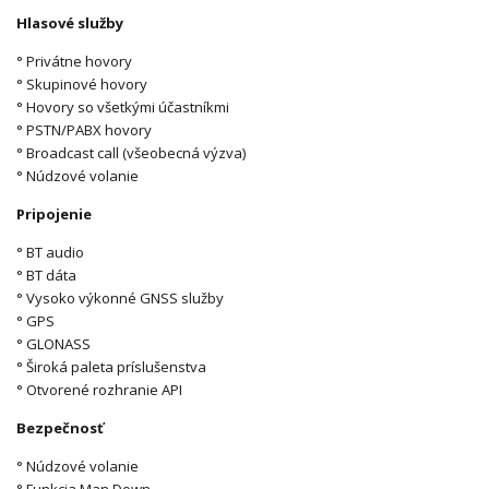
Hlasové služby
° Privátne hovory
° Skupinové hovory
° Hovory so všetkými účastníkmi
° PSTN/PABX hovory
° Broadcast call (všeobecná výzva)
° Núdzové volanie
Pripojenie
° BT audio
° BT dáta
° Vysoko výkonné GNSS služby
° GPS
° GLONASS
° Široká paleta príslušenstva
° Otvorené rozhranie API
Bezpečnosť
° Núdzové volanie