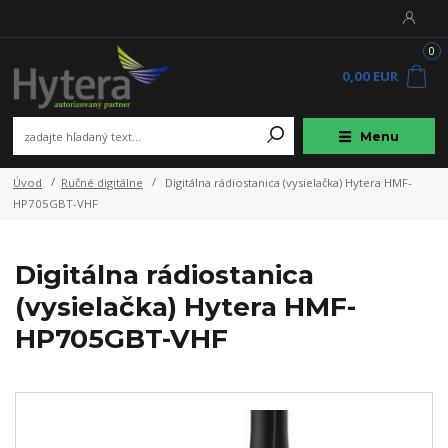
0
0,00 EUR
Menu
Úvod
Ručné digitálne
Digitálna rádiostanica (vysielačka) Hytera HMF-
HP705GBT-VHF
Digitálna rádiostanica
(vysielačka) Hytera HMF-
HP705GBT-VHF