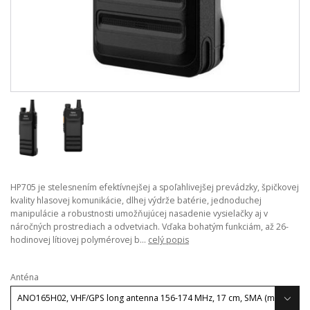
HP705 je stelesnením efektívnejšej a spoľahlivejšej prevádzky, špičkovej
kvality hlasovej komunikácie, dlhej výdrže batérie, jednoduchej
manipulácie a robustnosti umožňujúcej nasadenie vysielačky aj v
náročných prostrediach a odvetviach. Vďaka bohatým funkciám, až 26-
hodinovej lítiovej polymérovej b...
celý popis
Anténa