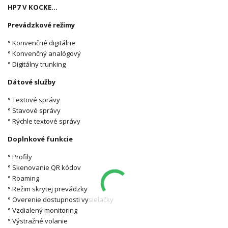
HP7 V KOCKE…
Prevádzkové režimy
° Konvenčné digitálne
° Konvenčný analógový
° Digitálny trunking
Dátové služby
° Textové správy
° Stavové správy
° Rýchle textové správy
Doplnkové funkcie
° Profily
° Skenovanie QR kódov
° Roaming
° Režim skrytej prevádzky
° Overenie dostupnosti vysielačky
° Vzdialený monitoring
° Výstražné volanie