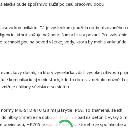
vysielačka bude spoľahlivo slúžiť po celú pracovnú dobu.
u hlasovú komunikáciu. Tá je výsledkom použitia optimalizovaného 
gencie, ktorá znižuje nežiaduci šum a hluk v pozadí. Pre zaistenie 
uje technológiou na odvod všetkej vody, ktorá by mohla vniknúť do
vádzkový dosah, za ktorý vysielačka vďačí vysokej citlivosti prij
sťuje komunikáciu aj v miestach, kde to doteraz nebolo možné. Le
znižuje náklady súvisiace so sieťou.
 normy MIL-STD-810 G a majú krytie IP68. To znamená, že ich
e do hĺbky 2 metre na dobu až 4 hodín a pád na betón z výšky 2 m
é povinnosti, HP705 je spoločníkom, na ktorého je spoľahnutie aj