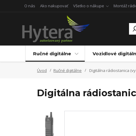
O nás
Ako nakupovať
Všetko o nákupe
Montáž rádi
Ručné digitálne
Vozidlové digitál
Úvod
Ručné digitálne
Digitálna rádiostanica (
Digitálna rádiostan