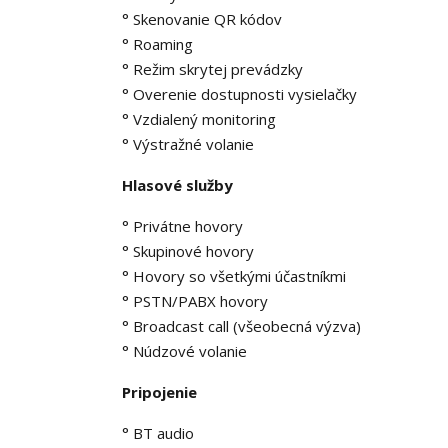
° Skenovanie QR kódov
° Roaming
° Režim skrytej prevádzky
° Overenie dostupnosti vysielačky
° Vzdialený monitoring
° Výstražné volanie
Hlasové služby
° Privátne hovory
° Skupinové hovory
° Hovory so všetkými účastníkmi
° PSTN/PABX hovory
° Broadcast call (všeobecná výzva)
° Núdzové volanie
Pripojenie
° BT audio