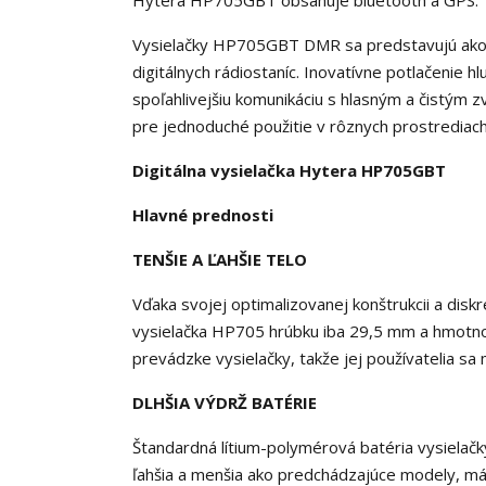
Hytera HP705GBT obsahuje bluetooth a GPS.
Vysielačky HP705GBT DMR sa predstavujú ako te
digitálnych rádiostaníc. Inovatívne potlačenie hl
spoľahlivejšiu komunikáciu s hlasným a čistým
pre jednoduché použitie v rôznych prostrediach
Digitálna vysielačka Hytera HP705GBT
Hlavné prednosti
TENŠIE A ĽAHŠIE TELO
Vďaka svojej optimalizovanej konštrukcii a di
vysielačka HP705 hrúbku iba 29,5 mm a hmotnosť
prevádzke vysielačky, takže jej používatelia sa 
DLHŠIA VÝDRŽ BATÉRIE
Štandardná lítium-polymérová batéria vysielačky
ľahšia a menšia ako predchádzajúce modely, m