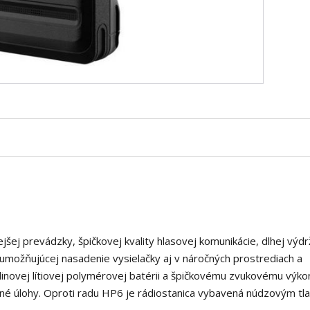
jšej prevádzky, špičkovej kvality hlasovej komunikácie, dlhej výd
 umožňujúcej nasadenie vysielačky aj v náročných prostrediach a
inovej lítiovej polymérovej batérii a špičkovému zvukovému výko
é úlohy. Oproti radu HP6 je rádiostanica vybavená núdzovým tla