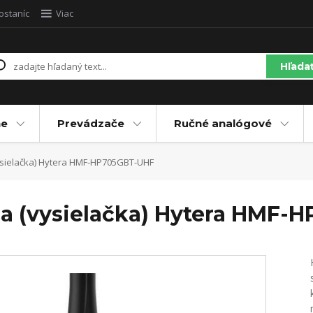
ostaníc
Viac
Hľada
ne
Prevádzače
Ručné analógové
vysielačka) Hytera HMF-HP705GBT-UHF
ica (vysielačka) Hytera HMF