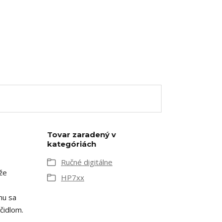
Tovar zaradený v
kategóriách
Ručné digitálne
rže
HP7xx
nu sa
čidlom.