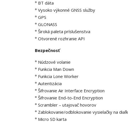
° BT dáta
° Vysoko výkonné GNSS služby
° GPS
° GLONASS
° Široká paleta príslušenstva
° Otvorené rozhranie API
Bezpečnosť
° Núdzové volanie
° Funkcia Man Down
° Funkcia Lone Worker
° Autentizácia
° Šifrovanie Air Interface Encryption
° Šifrovanie End-to-End Encryption
° Scrambler – utajovač hovorov
° Zablokovanie/odblokovanie vysielačky na diaľ
° Micro SD karta