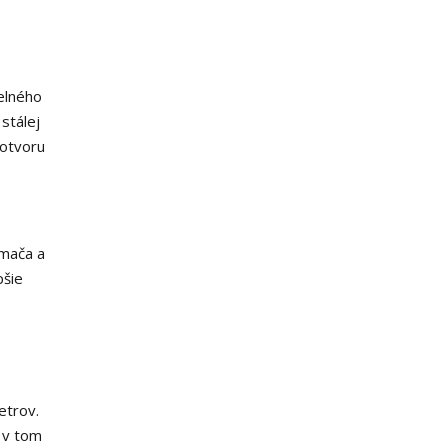
čelného
stálej
 otvoru
ímača a
pšie
etrov.
 v tom