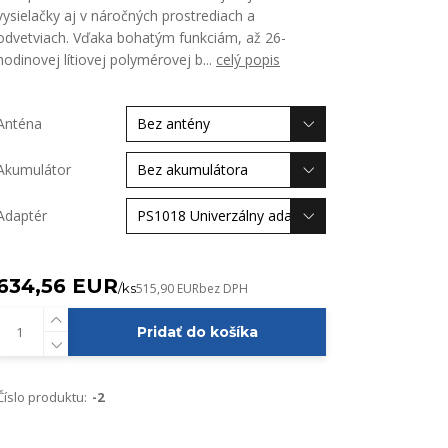
vysielačky aj v náročných prostrediach a
odvetviach. Vďaka bohatým funkciám, až 26-
hodinovej lítiovej polymérovej b...
celý popis
Anténa
Akumulátor
Adaptér
634,56 EUR
/
ks
515,90 EUR
bez DPH
Pridať do košíka
Číslo produktu:
-2