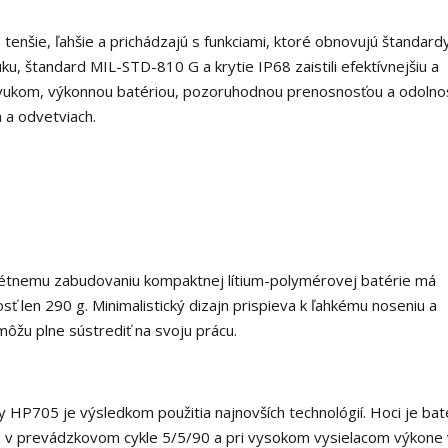
nšie, ľahšie a prichádzajú s funkciami, ktoré obnovujú štandard
uku, štandard MIL-STD-810 G a krytie IP68 zaistili efektívnejšiu a
 zvukom, výkonnou batériou, pozoruhodnou prenosnosťou a odolno
 a odvetviach.
skrétnemu zabudovaniu kompaktnej lítium-polymérovej batérie má
 len 290 g. Minimalistický dizajn prispieva k ľahkému noseniu a
môžu plne sústrediť na svoju prácu.
 HP705 je výsledkom použitia najnovších technológií. Hoci je bat
á v prevádzkovom cykle 5/5/90 a pri vysokom vysielacom výkone