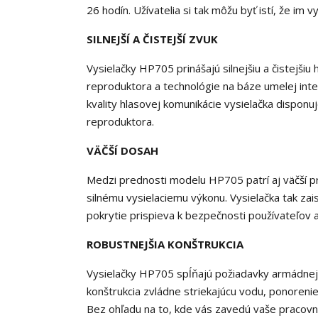
26 hodín. Užívatelia si tak môžu byť istí, že im 
SILNEJŠÍ A ČISTEJŠÍ ZVUK
Vysielačky HP705 prinášajú silnejšiu a čistejši
reproduktora a technológie na báze umelej inteli
kvality hlasovej komunikácie vysielačka dispon
reproduktora.
VÄČŠÍ DOSAH
Medzi prednosti modelu HP705 patrí aj väčší pre
silnému vysielaciemu výkonu. Vysielačka tak zai
pokrytie prispieva k bezpečnosti používateľov a 
ROBUSTNEJŠIA KONŠTRUKCIA
Vysielačky HP705 spĺňajú požiadavky armádnej
konštrukcia zvládne striekajúcu vodu, ponoreni
Bez ohľadu na to, kde vás zavedú vaše pracovn