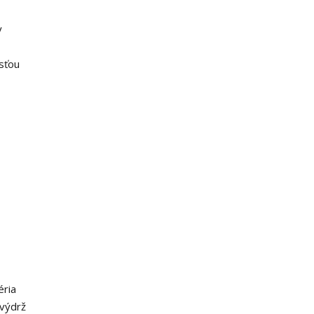
y
sťou
éria
 výdrž