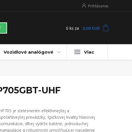
Prihlásenie
0
ks
za
0,00 EUR
ť
Vozidlové analógové
Viac
-HP705GBT-UHF
HP705 je stelesnením efektívnejšej a
spoľahlivejšej prevádzky, špičkovej kvality hlasovej
komunikácie, dlhej výdrže batérie, jednoduchej
manipulácie a robustnosti umožňujúcej nasadenie