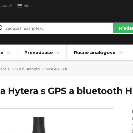
ostaníc
Viac
Hľada
ne
Prevádzače
Ručné analógové
ytera s GPS a bluetooth HP685GBT-UHF
ica Hytera s GPS a bluetoot