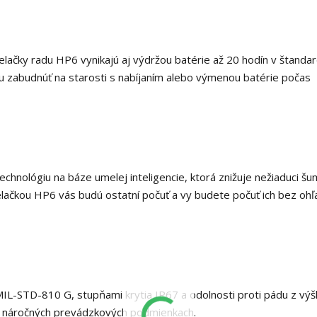
elačky radu HP6 vynikajú aj výdržou batérie až 20 hodín v štand
u zabudnúť na starosti s nabíjaním alebo výmenou batérie počas
chnológiu na báze umelej inteligencie, ktorá znižuje nežiaduci šu
elačkou HP6 vás budú ostatní počuť a ​​vy budete počuť ich bez oh
L-STD-810 G, stupňami krytia IP67 a odolnosti proti pádu z výš
v náročných prevádzkových podmienkach.