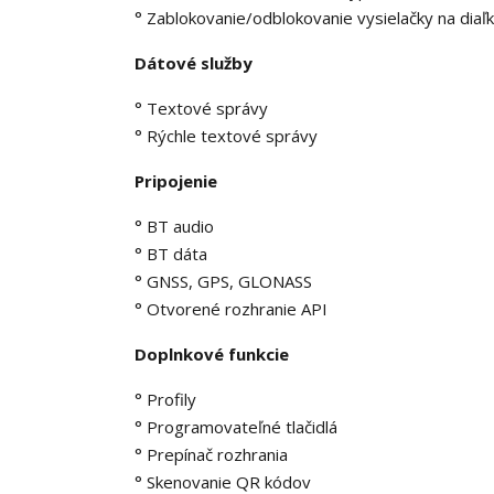
° Zablokovanie/odblokovanie vysielačky na diaľ
Dátové služby
° Textové správy
° Rýchle textové správy
Pripojenie
° BT audio
° BT dáta
° GNSS, GPS, GLONASS
° Otvorené rozhranie API
Doplnkové funkcie
° Profily
° Programovateľné tlačidlá
° Prepínač rozhrania
° Skenovanie QR kódov