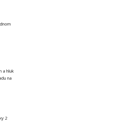
ardnom
m a hluk
ľadu na
ky 2