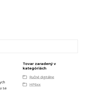
Tovar zaradený v
kategóriách
Ručné digitálne
ych
HP6xx
u sa