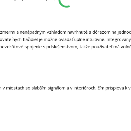
rozmermi a nenápadným vzhľadom navrhnuté s dôrazom na jedno
vateľných tlačidiel je možné ovládať úplne intuitívne. Integrovaný
é bezdrôtové spojenie s príslušenstvom, takže používateľ má voľn
em v miestach so slabším signálom a v interiéroch, čím prispieva k 