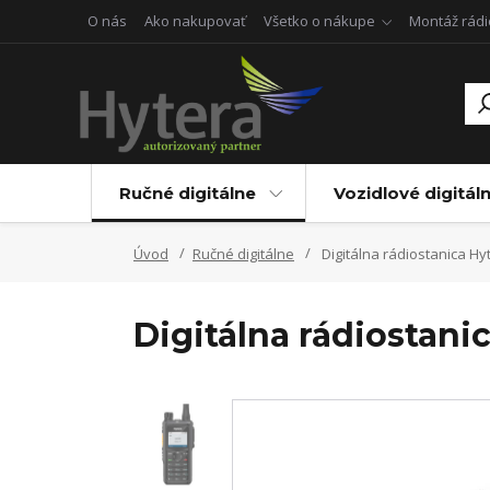
O nás
Ako nakupovať
Všetko o nákupe
Montáž rádi
Ručné digitálne
Vozidlové digitál
Úvod
Ručné digitálne
Digitálna rádiostanica H
Digitálna rádiostan