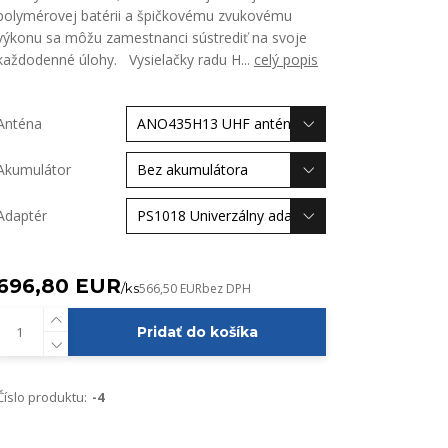
polymérovej batérii a špičkovému zvukovému
výkonu sa môžu zamestnanci sústrediť na svoje
každodenné úlohy. Vysielačky radu H...
celý popis
Anténa
Akumulátor
Adaptér
696,80 EUR
/
ks
566,50 EUR
bez DPH
Pridať do košíka
Číslo produktu:
-4