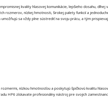
promisnej kvality hlasovej komunikácie, lepšieho dosahu, dlhej 
ch rozmerov, nízkej hmotnosti, širokej palety funkcií a jednoduch
 umožňujú sa vždy plne sústrediť na svoju prácu, a tým prispievaj
rozmermi, nízkou hmotnosťou a poskytujú špičkovú kvalitu hlasov
u radu HP6 získavate profesionálny nástroj pre svojich zamestnan