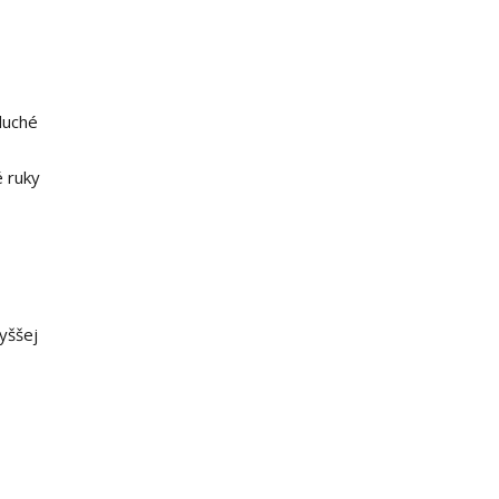
duché
é ruky
vyššej