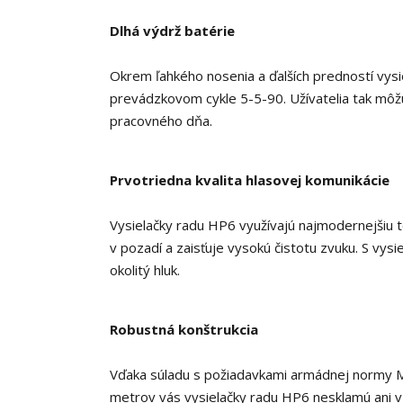
Dlhá výdrž batérie
Okrem ľahkého nosenia a ďalších predností vysi
prevádzkovom cykle 5-5-90. Užívatelia tak môž
pracovného dňa.
Prvotriedna kvalita hlasovej komunikácie
Vysielačky radu HP6 využívajú najmodernejšiu te
v pozadí a zaisťuje vysokú čistotu zvuku. S vysi
okolitý hluk.
Robustná konštrukcia
Vďaka súladu s požiadavkami armádnej normy MI
metrov vás vysielačky radu HP6 nesklamú ani 