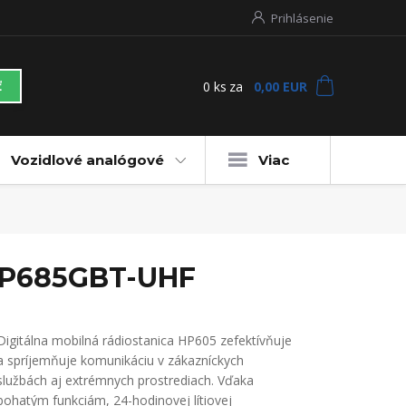
Prihlásenie
0
ks
za
0,00 EUR
ť
Vozidlové analógové
Viac
h HP685GBT-UHF
Digitálna mobilná rádiostanica HP605 zefektívňuje
a spríjemňuje komunikáciu v zákazníckych
službách aj extrémnych prostrediach. Vďaka
bohatým funkciám, 24-hodinovej lítiovej