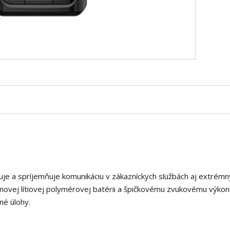
uje a spríjemňuje komunikáciu v zákazníckych službách aj extrémn
novej lítiovej polymérovej batérii a špičkovému zvukovému výkon
né úlohy.