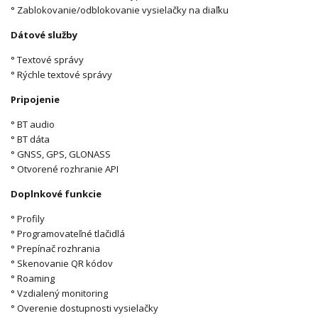
° Zablokovanie/odblokovanie vysielačky na diaľku
Dátové služby
° Textové správy
° Rýchle textové správy
Pripojenie
° BT audio
° BT dáta
° GNSS, GPS, GLONASS
° Otvorené rozhranie API
Doplnkové funkcie
° Profily
° Programovateľné tlačidlá
° Prepínač rozhrania
° Skenovanie QR kódov
° Roaming
° Vzdialený monitoring
° Overenie dostupnosti vysielačky