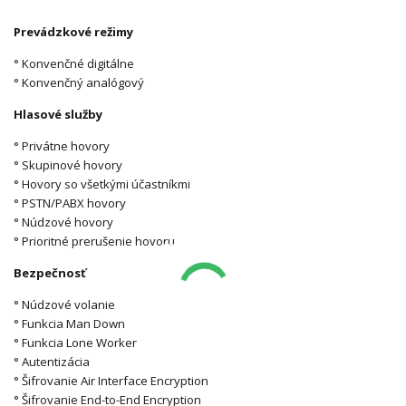
Prevádzkové režimy
° Konvenčné digitálne
° Konvenčný analógový
Hlasové služby
° Privátne hovory
° Skupinové hovory
° Hovory so všetkými účastníkmi
° PSTN/PABX hovory
° Núdzové hovory
° Prioritné prerušenie hovoru
Bezpečnosť
° Núdzové volanie
° Funkcia Man Down
° Funkcia Lone Worker
° Autentizácia
° Šifrovanie Air Interface Encryption
° Šifrovanie End-to-End Encryption