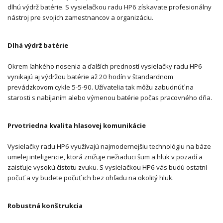
dlhú výdrž batérie. S vysielačkou radu HP6 získavate profesionálny
nástroj pre svojich zamestnancov a organizáciu.
Dlhá výdrž batérie
Okrem ľahkého nosenia a ďalších predností vysielačky radu HP6
vynikajú aj výdržou batérie až 20 hodín v štandardnom
prevádzkovom cykle 5-5-90. Užívatelia tak môžu zabudnúť na
starosti s nabíjaním alebo výmenou batérie počas pracovného dňa.
Prvotriedna kvalita hlasovej komunikácie
Vysielačky radu HP6 využívajú najmodernejšiu technológiu na báze
umelej inteligencie, ktorá znižuje nežiaduci šum a hluk v pozadí a
zaisťuje vysokú čistotu zvuku. S vysielačkou HP6 vás budú ostatní
počuť a ​​vy budete počuť ich bez ohľadu na okolitý hluk.
Robustná konštrukcia