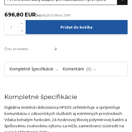
696,80 EUR
/
ks
566,50 EUR
bez DPH
Pridať do košíka
Číslo produktu:
-3
Kompletné špecifikácie
Komentáre
0
Kompletné špecifikácie
Digitálna mobilná rádiostanica HP605 zefektívňuje a spríjemňuje
komunikáciu v zákazníckych službách aj extrémnych prostrediach.
Vďaka bohatým funkciám, 24-hodinovej lítiovej polymérovej batérii a
špičkovému zvukovému výkonu sa môžu zamestnanci sústrediť na
svoje každodenné úlohy.