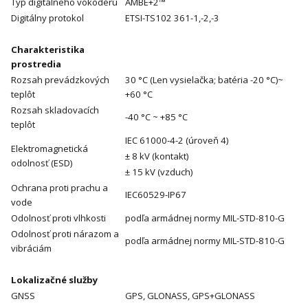
Typ digitálneho vokodéru
AMBE+2™
Digitálny protokol
ETSI-TS102 361-1,-2,-3
Charakteristika
prostredia
Rozsah prevádzkových
30 °C (Len vysielačka; batéria -20 °C)~
teplôt
+60 °C
Rozsah skladovacích
-40 °C ~ +85 °C
teplôt
IEC 61000-4-2 (úroveň 4)
Elektromagnetická
± 8 kV (kontakt)
odolnosť (ESD)
± 15 kV (vzduch)
Ochrana proti prachu a
IEC60529-IP67
vode
Odolnosť proti vlhkosti
podľa armádnej normy MIL-STD-810-G
Odolnosť proti nárazom a
podľa armádnej normy MIL-STD-810-G
vibráciám
Lokalizačné služby
GNSS
GPS, GLONASS, GPS+GLONASS