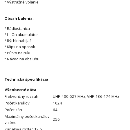
° Výstražné volanie
Obsah balenia:
° Rádiostanica
° Li-IOn akumulátor
° Rýchlonabíjač
° Klips na opasok
° Pútko na ruku
° Návod na obsluhu
Technická špecifikácia
Všeobecné dáta
Frekvenčný rozsah
UHF: 400-527 MHz; VHF: 136-174 MHz
Počet kanálov
1024
Počet zón
64
Maximálny počet kanálov
256
v zóne
Kanálová rozteč 12,5