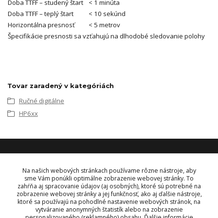
Doba TTFF – studený štart
< 1 minúta
Doba TTFF – teplý štart
< 10 sekúnd
Horizontálna presnosť
< 5 metrov
Špecifikácie presnosti sa vzťahujú na dlhodobé sledovanie polohy
Tovar zaradený v kategóriách
Ručné digitálne
HP6xx
KONTAKT
Na našich webových stránkach používame rôzne nástroje, aby
sme Vám ponúkli optimálne zobrazenie webovej stránky. To
zahŕňa aj spracovanie údajov (aj osobných), ktoré sú potrebné na
OBJEDNÁVKY A INFORMÁCIE
zobrazenie webovej stránky a jej funkčnosť, ako aj ďalšie nástroje,
tel:
+421 948 229 224
ktoré sa používajú na pohodlné nastavenie webových stránok, na
info@vysielacky.com
vytváranie anonymných štatistík alebo na zobrazenie
personalizovaného (reklamného) obsahu. Ďalšie informácie