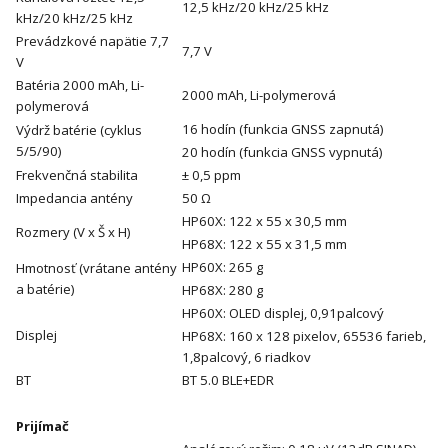
12,5 kHz/20 kHz/25 kHz
kHz/20 kHz/25 kHz
Prevádzkové napätie 7,7
7,7 V
V
Batéria 2000 mAh, Li-
2000 mAh, Li-polymerová
polymerová
16 hodín (funkcia GNSS zapnutá)
Výdrž batérie (cyklus
5/5/90)
20 hodín (funkcia GNSS vypnutá)
Frekvenčná stabilita
± 0,5 ppm
Impedancia antény
50 Ω
HP60X: 122 x 55 x 30,5 mm
Rozmery (V x Š x H)
HP68X: 122 x 55 x 31,5 mm
HP60X: 265 g
Hmotnosť (vrátane antény
a batérie)
HP68X: 280 g
HP60X: OLED displej, 0,91palcový
Displej
HP68X: 160 x 128 pixelov, 65536 farieb,
1,8palcový, 6 riadkov
BT
BT 5.0 BLE+EDR
Prijímač