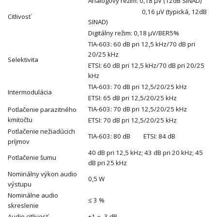
Analógový režim: 0,18 μV (12dB SINAD)
0,16 μV (typická, 12dB
Citlivosť
SINAD)
Digitálny režim: 0,18 μV/BER5%
TIA-603: 60 dB pri 12,5 kHz/70 dB pri
20/25 kHz
Selektivita
ETSI: 60 dB pri 12,5 kHz/70 dB pri 20/25
kHz
TIA-603: 70 dB pri 12,5/20/25 kHz
Intermodulácia
ETSI: 65 dB pri 12,5/20/25 kHz
TIA-603: 70 dB pri 12,5/20/25 kHz
Potlačenie parazitného
kmitočtu
ETSI: 70 dB pri 12,5/20/25 kHz
Potlačenie nežiadúcich
TIA-603: 80 dB ETSI: 84 dB
príjmov
40 dB pri 12,5 kHz; 43 dB pri 20 kHz; 45
Potlačenie šumu
dB pri 25 kHz
Nominálny výkon audio
0,5 W
výstupu
Nominálne audio
≤ 3 %
skreslenie
Audio citlivosť
+1 ~ -3 dB