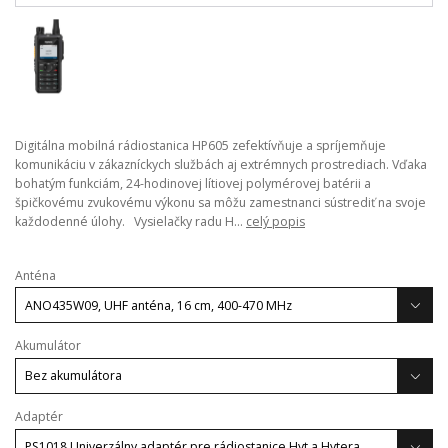
Digitálna mobilná rádiostanica HP605 zefektívňuje a spríjemňuje
komunikáciu v zákazníckych službách aj extrémnych prostrediach. Vďaka
bohatým funkciám, 24-hodinovej lítiovej polymérovej batérii a
špičkovému zvukovému výkonu sa môžu zamestnanci sústrediť na svoje
každodenné úlohy. Vysielačky radu H...
celý popis
Anténa
Akumulátor
Adaptér