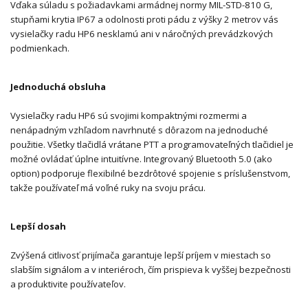
Vďaka súladu s požiadavkami armádnej normy MIL-STD-810 G,
stupňami krytia IP67 a odolnosti proti pádu z výšky 2 metrov vás
vysielačky radu HP6 nesklamú ani v náročných prevádzkových
podmienkach.
Jednoduchá obsluha
Vysielačky radu HP6 sú svojimi kompaktnými rozmermi a
nenápadným vzhľadom navrhnuté s dôrazom na jednoduché
použitie. Všetky tlačidlá vrátane PTT a programovateľných tlačidiel je
možné ovládať úplne intuitívne. Integrovaný Bluetooth 5.0 (ako
option) podporuje flexibilné bezdrôtové spojenie s príslušenstvom,
takže používateľ má voľné ruky na svoju prácu.
Lepší dosah
Zvýšená citlivosť prijímača garantuje lepší príjem v miestach so
slabším signálom a v interiéroch, čím prispieva k vyššej bezpečnosti
a produktivite používateľov.