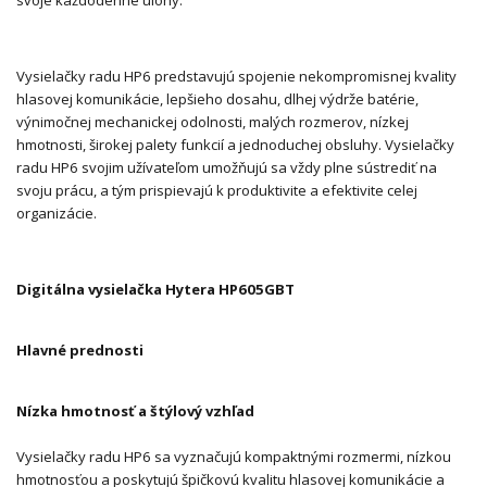
Vysielačky radu HP6 predstavujú spojenie nekompromisnej kvality
hlasovej komunikácie, lepšieho dosahu, dlhej výdrže batérie,
výnimočnej mechanickej odolnosti, malých rozmerov, nízkej
hmotnosti, širokej palety funkcií a jednoduchej obsluhy. Vysielačky
radu HP6 svojim užívateľom umožňujú sa vždy plne sústrediť na
svoju prácu, a tým prispievajú k produktivite a efektivite celej
organizácie.
Digitálna vysielačka Hytera HP605GBT
Hlavné prednosti
Nízka hmotnosť a štýlový vzhľad
Vysielačky radu HP6 sa vyznačujú kompaktnými rozmermi, nízkou
hmotnosťou a poskytujú špičkovú kvalitu hlasovej komunikácie a