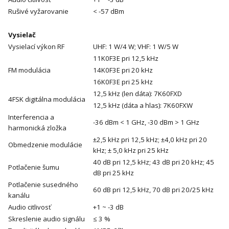
Rušivé vyžarovanie
< -57 dBm
Vysielač
Vysielací výkon RF
UHF: 1 W/4 W; VHF: 1 W/5 W
11K0F3E pri 12,5 kHz
FM modulácia
14K0F3E pri 20 kHz
16K0F3E pri 25 kHz
12,5 kHz (len dáta): 7K60FXD
4FSK digitálna modulácia
12,5 kHz (dáta a hlas): 7K60FXW
Interferencia a
-36 dBm < 1 GHz, -30 dBm > 1 GHz
harmonická zložka
±2,5 kHz pri 12,5 kHz; ±4,0 kHz pri 20
Obmedzenie modulácie
kHz; ± 5,0 kHz pri 25 kHz
40 dB pri 12,5 kHz; 43 dB pri 20 kHz; 45
Potlačenie šumu
dB pri 25 kHz
Potlačenie susedného
60 dB pri 12,5 kHz, 70 dB pri 20/25 kHz
kanálu
Audio citlivosť
+1 ~ -3 dB
Skreslenie audio signálu
≤ 3 %