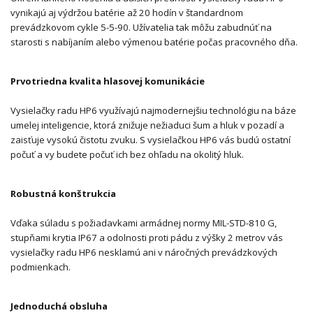
vynikajú aj výdržou batérie až 20 hodín v štandardnom
prevádzkovom cykle 5-5-90. Užívatelia tak môžu zabudnúť na
starosti s nabíjaním alebo výmenou batérie počas pracovného dňa.
Prvotriedna kvalita hlasovej komunikácie
Vysielačky radu HP6 využívajú najmodernejšiu technológiu na báze
umelej inteligencie, ktorá znižuje nežiaduci šum a hluk v pozadí a
zaisťuje vysokú čistotu zvuku. S vysielačkou HP6 vás budú ostatní
počuť a ​​vy budete počuť ich bez ohľadu na okolitý hluk.
Robustná konštrukcia
Vďaka súladu s požiadavkami armádnej normy MIL-STD-810 G,
stupňami krytia IP67 a odolnosti proti pádu z výšky 2 metrov vás
vysielačky radu HP6 nesklamú ani v náročných prevádzkových
podmienkach.
Jednoduchá obsluha