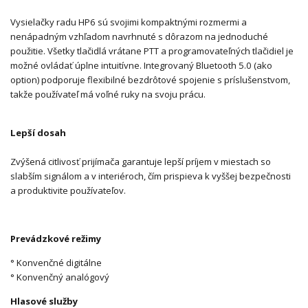
Vysielačky radu HP6 sú svojimi kompaktnými rozmermi a
nenápadným vzhľadom navrhnuté s dôrazom na jednoduché
použitie. Všetky tlačidlá vrátane PTT a programovateľných tlačidiel je
možné ovládať úplne intuitívne. Integrovaný Bluetooth 5.0 (ako
option) podporuje flexibilné bezdrôtové spojenie s príslušenstvom,
takže používateľ má voľné ruky na svoju prácu.
Lepší dosah
Zvýšená citlivosť prijímača garantuje lepší príjem v miestach so
slabším signálom a v interiéroch, čím prispieva k vyššej bezpečnosti
a produktivite používateľov.
Prevádzkové režimy
° Konvenčné digitálne
° Konvenčný analógový
Hlasové služby