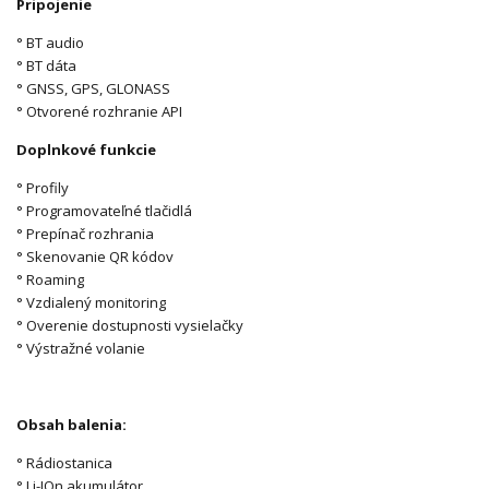
Pripojenie
° BT audio
° BT dáta
° GNSS, GPS, GLONASS
° Otvorené rozhranie API
Doplnkové funkcie
° Profily
° Programovateľné tlačidlá
° Prepínač rozhrania
° Skenovanie QR kódov
° Roaming
° Vzdialený monitoring
° Overenie dostupnosti vysielačky
° Výstražné volanie
Obsah balenia:
° Rádiostanica
° Li-IOn akumulátor