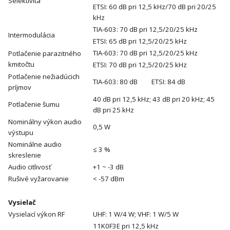
Selektivita
ETSI: 60 dB pri 12,5 kHz/70 dB pri 20/25
kHz
TIA-603: 70 dB pri 12,5/20/25 kHz
Intermodulácia
ETSI: 65 dB pri 12,5/20/25 kHz
TIA-603: 70 dB pri 12,5/20/25 kHz
Potlačenie parazitného
kmitočtu
ETSI: 70 dB pri 12,5/20/25 kHz
Potlačenie nežiadúcich
TIA-603: 80 dB ETSI: 84 dB
príjmov
40 dB pri 12,5 kHz; 43 dB pri 20 kHz; 45
Potlačenie šumu
dB pri 25 kHz
Nominálny výkon audio
0,5 W
výstupu
Nominálne audio
≤ 3 %
skreslenie
Audio citlivosť
+1 ~ -3 dB
Rušivé vyžarovanie
< -57 dBm
Vysielač
Vysielací výkon RF
UHF: 1 W/4 W; VHF: 1 W/5 W
11K0F3E pri 12,5 kHz