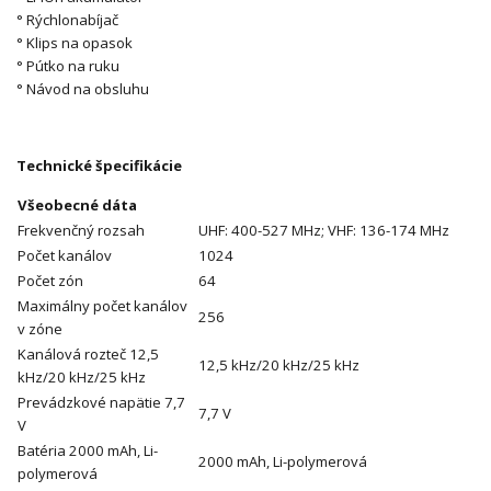
° Rýchlonabíjač
° Klips na opasok
° Pútko na ruku
° Návod na obsluhu
Technické špecifikácie
Všeobecné dáta
Frekvenčný rozsah
UHF: 400-527 MHz; VHF: 136-174 MHz
Počet kanálov
1024
Počet zón
64
Maximálny počet kanálov
256
v zóne
Kanálová rozteč 12,5
12,5 kHz/20 kHz/25 kHz
kHz/20 kHz/25 kHz
Prevádzkové napätie 7,7
7,7 V
V
Batéria 2000 mAh, Li-
2000 mAh, Li-polymerová
polymerová