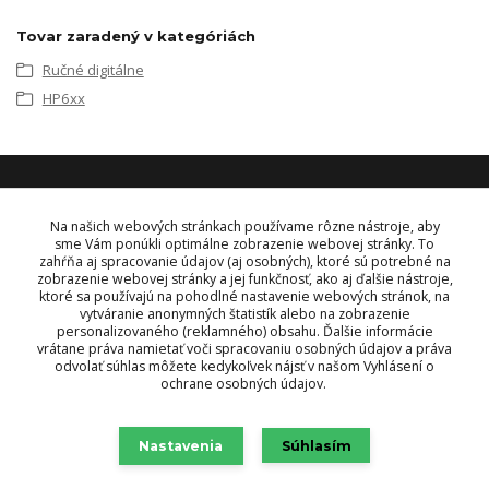
Tovar zaradený v kategóriách
Ručné digitálne
HP6xx
KONTAKT
Na našich webových stránkach používame rôzne nástroje, aby
sme Vám ponúkli optimálne zobrazenie webovej stránky. To
zahŕňa aj spracovanie údajov (aj osobných), ktoré sú potrebné na
OBJEDNÁVKY A INFORMÁCIE
zobrazenie webovej stránky a jej funkčnosť, ako aj ďalšie nástroje,
tel:
+421 948 229 224
ktoré sa používajú na pohodlné nastavenie webových stránok, na
info@vysielacky.com
vytváranie anonymných štatistík alebo na zobrazenie
personalizovaného (reklamného) obsahu. Ďalšie informácie
vrátane práva namietať voči spracovaniu osobných údajov a práva
odvolať súhlas môžete kedykoľvek nájsť v našom Vyhlásení o
ochrane osobných údajov.
Nastavenia
Súhlasím