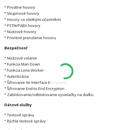
° Privátne hovory
° Skupinové hovory
° Hovory so všetkými účastníkmi
° PSTN/PABX hovory
° Núdzové hovory
° Prioritné prerušenie hovoru
Bezpečnosť
° Núdzové volanie
° Funkcia Man Down
° Funkcia Lone Worker
° Autentizácia
° Šifrovanie Air Interface Encryption
° Šifrovanie End-to-End Encryption
° Zablokovanie/odblokovanie vysielačky na diaľku
Dátové služby
° Textové správy
° Rýchle textové správy