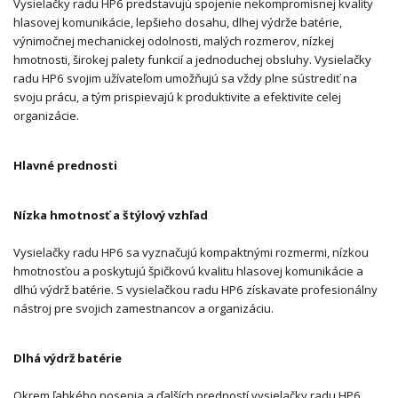
Vysielačky radu HP6 predstavujú spojenie nekompromisnej kvality
hlasovej komunikácie, lepšieho dosahu, dlhej výdrže batérie,
výnimočnej mechanickej odolnosti, malých rozmerov, nízkej
hmotnosti, širokej palety funkcií a jednoduchej obsluhy. Vysielačky
radu HP6 svojim užívateľom umožňujú sa vždy plne sústrediť na
svoju prácu, a tým prispievajú k produktivite a efektivite celej
organizácie.
Hlavné prednosti
Nízka hmotnosť a štýlový vzhľad
Vysielačky radu HP6 sa vyznačujú kompaktnými rozmermi, nízkou
hmotnosťou a poskytujú špičkovú kvalitu hlasovej komunikácie a
dlhú výdrž batérie. S vysielačkou radu HP6 získavate profesionálny
nástroj pre svojich zamestnancov a organizáciu.
Dlhá výdrž batérie
Okrem ľahkého nosenia a ďalších predností vysielačky radu HP6