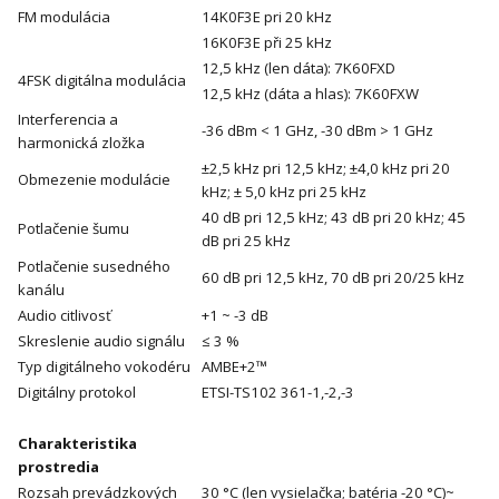
FM modulácia
14K0F3E pri 20 kHz
16K0F3E při 25 kHz
12,5 kHz (len dáta): 7K60FXD
4FSK digitálna modulácia
12,5 kHz (dáta a hlas): 7K60FXW
Interferencia a
-36 dBm < 1 GHz, -30 dBm > 1 GHz
harmonická zložka
±2,5 kHz pri 12,5 kHz; ±4,0 kHz pri 20
Obmezenie modulácie
kHz; ± 5,0 kHz pri 25 kHz
40 dB pri 12,5 kHz; 43 dB pri 20 kHz; 45
Potlačenie šumu
dB pri 25 kHz
Potlačenie susedného
60 dB pri 12,5 kHz, 70 dB pri 20/25 kHz
kanálu
Audio citlivosť
+1 ~ -3 dB
Skreslenie audio signálu
≤ 3 %
Typ digitálneho vokodéru
AMBE+2™
Digitálny protokol
ETSI-TS102 361-1,-2,-3
Charakteristika
prostredia
Rozsah prevádzkových
30 °C (len vysielačka; batéria -20 °C)~