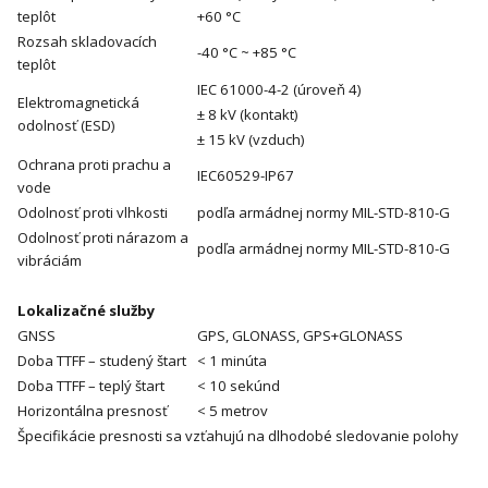
teplôt
+60 °C
Rozsah skladovacích
-40 °C ~ +85 °C
teplôt
IEC 61000-4-2 (úroveň 4)
Elektromagnetická
± 8 kV (kontakt)
odolnosť (ESD)
± 15 kV (vzduch)
Ochrana proti prachu a
IEC60529-IP67
vode
Odolnosť proti vlhkosti
podľa armádnej normy MIL-STD-810-G
Odolnosť proti nárazom a
podľa armádnej normy MIL-STD-810-G
vibráciám
Lokalizačné služby
GNSS
GPS, GLONASS, GPS+GLONASS
Doba TTFF – studený štart
< 1 minúta
Doba TTFF – teplý štart
< 10 sekúnd
Horizontálna presnosť
< 5 metrov
Špecifikácie presnosti sa vzťahujú na dlhodobé sledovanie polohy