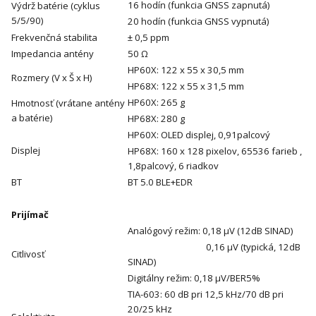
16 hodín (funkcia GNSS zapnutá)
Výdrž batérie (cyklus
5/5/90)
20 hodín (funkcia GNSS vypnutá)
Frekvenčná stabilita
± 0,5 ppm
Impedancia antény
50 Ω
HP60X: 122 x 55 x 30,5 mm
Rozmery (V x Š x H)
HP68X: 122 x 55 x 31,5 mm
HP60X: 265 g
Hmotnosť (vrátane antény
a batérie)
HP68X: 280 g
HP60X: OLED displej, 0,91palcový
Displej
HP68X: 160 x 128 pixelov, 65536 farieb ,
1,8palcový, 6 riadkov
BT
BT 5.0 BLE+EDR
Prijímač
Analógový režim: 0,18 μV (12dB SINAD)
0,16 μV (typická, 12dB
Citlivosť
SINAD)
Digitálny režim: 0,18 μV/BER5%
TIA-603: 60 dB pri 12,5 kHz/70 dB pri
20/25 kHz