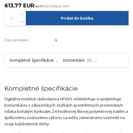
613,77 EUR
/
ks
499,00 EUR
bez DPH
Pridať do košíka
Číslo produktu:
-5
Kompletné špecifikácie
Komentáre
0
Kompletné špecifikácie
Digitálna mobilná rádiostanica HP605 zefektívňuje a spríjemňuje
komunikáciu v zákazníckych službách aj extrémnych prostrediach.
Vďaka bohatým funkciám, 24-hodinovej lítiovej polymérovej batérii a
špičkovému zvukovému výkonu sa môžu zamestnanci sústrediť na
svoje každodenné úlohy.