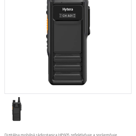
Digitálna mobilná rádiostanica HP605 zefektívňuje a spríjemňuje