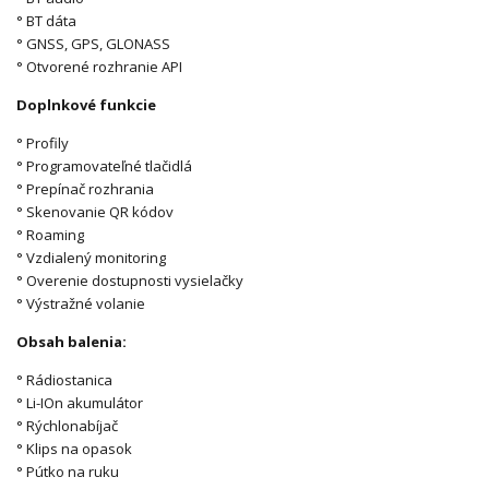
° BT dáta
° GNSS, GPS, GLONASS
° Otvorené rozhranie API
Doplnkové funkcie
° Profily
° Programovateľné tlačidlá
° Prepínač rozhrania
° Skenovanie QR kódov
° Roaming
° Vzdialený monitoring
° Overenie dostupnosti vysielačky
° Výstražné volanie
Obsah balenia:
° Rádiostanica
° Li-IOn akumulátor
° Rýchlonabíjač
° Klips na opasok
° Pútko na ruku