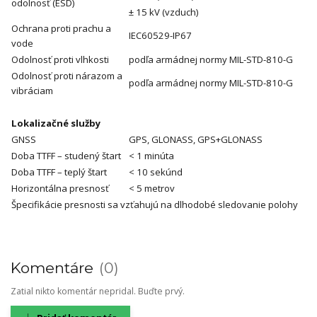
odolnosť (ESD)
± 15 kV (vzduch)
Ochrana proti prachu a
IEC60529-IP67
vode
Odolnosť proti vlhkosti
podľa armádnej normy MIL-STD-810-G
Odolnosť proti nárazom a
podľa armádnej normy MIL-STD-810-G
vibráciam
Lokalizačné služby
GNSS
GPS, GLONASS, GPS+GLONASS
Doba TTFF – studený štart
< 1 minúta
Doba TTFF – teplý štart
< 10 sekúnd
Horizontálna presnosť
< 5 metrov
Špecifikácie presnosti sa vzťahujú na dlhodobé sledovanie polohy
Komentáre
0
Zatial nikto komentár nepridal. Buďte prvý.