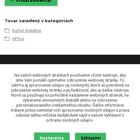
Pridať komentár
Tovar zaradený v kategóriách
Ručné digitálne
HP6xx
KONTAKT
Na našich webových stránkach používame rôzne nástroje, aby
sme Vám ponúkli optimálne zobrazenie webovej stránky. To
zahŕňa aj spracovanie údajov (aj osobných), ktoré sú potrebné na
OBJEDNÁVKY A INFORMÁCIE
zobrazenie webovej stránky a jej funkčnosť, ako aj ďalšie nástroje,
tel:
+421 948 229 224
ktoré sa používajú na pohodlné nastavenie webových stránok, na
info@vysielacky.com
vytváranie anonymných štatistík alebo na zobrazenie
personalizovaného (reklamného) obsahu. Ďalšie informácie
vrátane práva namietať voči spracovaniu osobných údajov a práva
odvolať súhlas môžete kedykoľvek nájsť v našom Vyhlásení o
ochrane osobných údajov.
Nastavenia
Súhlasím