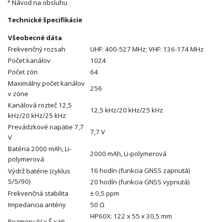
° Návod na obsluhu
Technické špecifikácie
Všeobecné dáta
Frekvenčný rozsah
UHF: 400-527 MHz; VHF: 136-174 MHz
Počet kanálov
1024
Počet zón
64
Maximálny počet kanálov
256
v zóne
Kanálová rozteč 12,5
12,5 kHz/20 kHz/25 kHz
kHz/20 kHz/25 kHz
Prevádzkové napätie 7,7
7,7 V
V
Batéria 2000 mAh, Li-
2000 mAh, Li-polymerová
polymerová
16 hodín (funkcia GNSS zapnutá)
Výdrž batérie (cyklus
5/5/90)
20 hodín (funkcia GNSS vypnutá)
Frekvenčná stabilita
± 0,5 ppm
Impedancia antény
50 Ω
HP60X: 122 x 55 x 30,5 mm
Rozmery (V x Š x H)