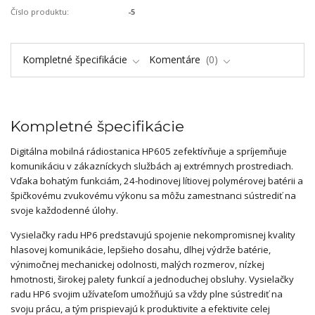
Číslo produktu:
-5
Kompletné špecifikácie
Komentáre
0
Kompletné špecifikácie
Digitálna mobilná rádiostanica HP605 zefektívňuje a spríjemňuje
komunikáciu v zákazníckych službách aj extrémnych prostrediach.
Vďaka bohatým funkciám, 24-hodinovej lítiovej polymérovej batérii a
špičkovému zvukovému výkonu sa môžu zamestnanci sústrediť na
svoje každodenné úlohy.
Vysielačky radu HP6 predstavujú spojenie nekompromisnej kvality
hlasovej komunikácie, lepšieho dosahu, dlhej výdrže batérie,
výnimočnej mechanickej odolnosti, malých rozmerov, nízkej
hmotnosti, širokej palety funkcií a jednoduchej obsluhy. Vysielačky
radu HP6 svojim užívateľom umožňujú sa vždy plne sústrediť na
svoju prácu, a tým prispievajú k produktivite a efektivite celej