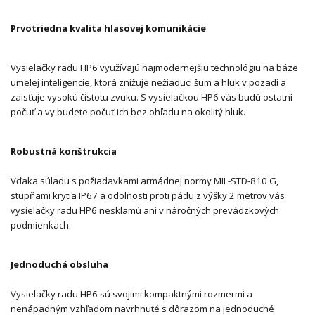
Prvotriedna kvalita hlasovej komunikácie
Vysielačky radu HP6 využívajú najmodernejšiu technológiu na báze
umelej inteligencie, ktorá znižuje nežiaduci šum a hluk v pozadí a
zaisťuje vysokú čistotu zvuku. S vysielačkou HP6 vás budú ostatní
počuť a ​​vy budete počuť ich bez ohľadu na okolitý hluk.
Robustná konštrukcia
Vďaka súladu s požiadavkami armádnej normy MIL-STD-810 G,
stupňami krytia IP67 a odolnosti proti pádu z výšky 2 metrov vás
vysielačky radu HP6 nesklamú ani v náročných prevádzkových
podmienkach.
Jednoduchá obsluha
Vysielačky radu HP6 sú svojimi kompaktnými rozmermi a
nenápadným vzhľadom navrhnuté s dôrazom na jednoduché