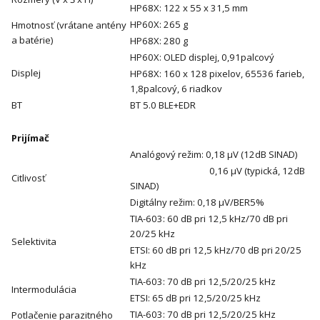
HP68X: 122 x 55 x 31,5 mm
HP60X: 265 g
Hmotnosť (vrátane antény
a batérie)
HP68X: 280 g
HP60X: OLED displej, 0,91palcový
Displej
HP68X: 160 x 128 pixelov, 65536 farieb,
1,8palcový, 6 riadkov
BT
BT 5.0 BLE+EDR
Prijímač
Analógový režim: 0,18 μV (12dB SINAD)
0,16 μV (typická, 12dB
Citlivosť
SINAD)
Digitálny režim: 0,18 μV/BER5%
TIA-603: 60 dB pri 12,5 kHz/70 dB pri
20/25 kHz
Selektivita
ETSI: 60 dB pri 12,5 kHz/70 dB pri 20/25
kHz
TIA-603: 70 dB pri 12,5/20/25 kHz
Intermodulácia
ETSI: 65 dB pri 12,5/20/25 kHz
TIA-603: 70 dB pri 12,5/20/25 kHz
Potlačenie parazitného