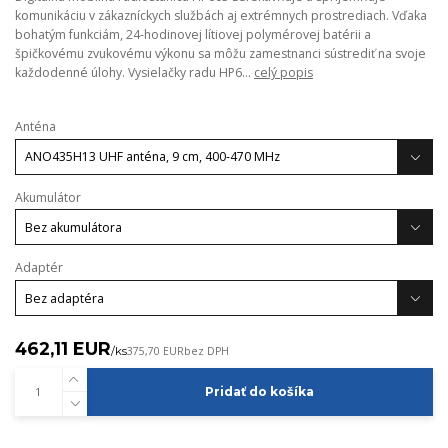
komunikáciu v zákazníckych službách aj extrémnych prostrediach. Vďaka
bohatým funkciám, 24-hodinovej lítiovej polymérovej batérii a
špičkovému zvukovému výkonu sa môžu zamestnanci sústrediť na svoje
každodenné úlohy. Vysielačky radu HP6...
celý popis
Anténa
Akumulátor
Adaptér
462,11 EUR
/
ks
375,70 EUR
bez DPH
Pridať do košíka