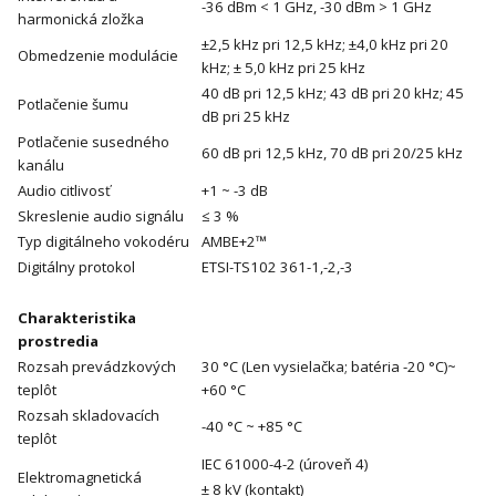
-36 dBm < 1 GHz, -30 dBm > 1 GHz
harmonická zložka
±2,5 kHz pri 12,5 kHz; ±4,0 kHz pri 20
Obmedzenie modulácie
kHz; ± 5,0 kHz pri 25 kHz
40 dB pri 12,5 kHz; 43 dB pri 20 kHz; 45
Potlačenie šumu
dB pri 25 kHz
Potlačenie susedného
60 dB pri 12,5 kHz, 70 dB pri 20/25 kHz
kanálu
Audio citlivosť
+1 ~ -3 dB
Skreslenie audio signálu
≤ 3 %
Typ digitálneho vokodéru
AMBE+2™
Digitálny protokol
ETSI-TS102 361-1,-2,-3
Charakteristika
prostredia
Rozsah prevádzkových
30 °C (Len vysielačka; batéria -20 °C)~
teplôt
+60 °C
Rozsah skladovacích
-40 °C ~ +85 °C
teplôt
IEC 61000-4-2 (úroveň 4)
Elektromagnetická
± 8 kV (kontakt)