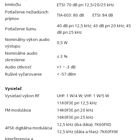
kmitočtu
ETSI: 70 dB pri 12,5/20/25 kHz
Potlačenie nežiadúcich
TIA-603: 80 dB ETSI: 84 dB
príjmov
40 dB pri 12,5 kHz; 43 dB pri 20 kHz; 45
Potlačenie šumu
dB pri 25 kHz
Nominálny výkon audio
0,5 W
výstupu
Nominálne audio
≤ 3 %
skreslenie
Audio citlivosť
+1 ~ -3 dB
Rušivé vyžarovanie
< -57 dBm
Vysielač
Vysielací výkon RF
UHF: 1 W/4 W; VHF: 1 W/5 W
11K0F3E pri 12,5 kHz
FM modulácia
14K0F3E pri 20 kHz
16K0F3E pri 25 kHz
12,5 kHz (iba dáta): 7K60FXD
4FSK digitálna modulácia
12,5 kHz (dáta a hlas): 7K60FXW
Interferencia a