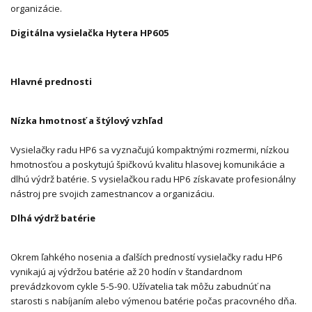
organizácie.
Digitálna vysielačka Hytera HP605
Hlavné prednosti
Nízka hmotnosť a štýlový vzhľad
Vysielačky radu HP6 sa vyznačujú kompaktnými rozmermi, nízkou
hmotnosťou a poskytujú špičkovú kvalitu hlasovej komunikácie a
dlhú výdrž batérie. S vysielačkou radu HP6 získavate profesionálny
nástroj pre svojich zamestnancov a organizáciu.
Dlhá výdrž batérie
Okrem ľahkého nosenia a ďalších predností vysielačky radu HP6
vynikajú aj výdržou batérie až 20 hodín v štandardnom
prevádzkovom cykle 5-5-90. Užívatelia tak môžu zabudnúť na
starosti s nabíjaním alebo výmenou batérie počas pracovného dňa.