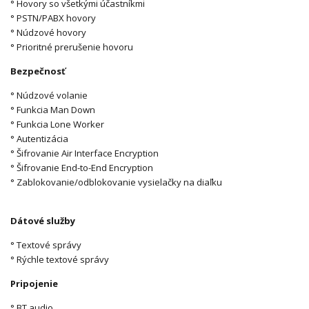
° Hovory so všetkými účastníkmi
° PSTN/PABX hovory
° Núdzové hovory
° Prioritné prerušenie hovoru
Bezpečnosť
° Núdzové volanie
° Funkcia Man Down
° Funkcia Lone Worker
° Autentizácia
° Šifrovanie Air Interface Encryption
° Šifrovanie End-to-End Encryption
° Zablokovanie/odblokovanie vysielačky na diaľku
Dátové služby
° Textové správy
° Rýchle textové správy
Pripojenie
° BT audio