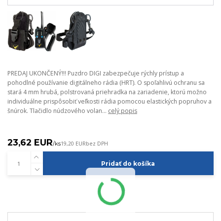
PREDAJ UKONČENÝ!!! Puzdro DIGI zabezpečuje rýchly prístup a
pohodlné používanie digitálneho rádia (HRT). O spoľahlivú ochranu sa
stará 4 mm hrubá, polstrovaná priehradka na zariadenie, ktorú možno
individuálne prispôsobiť veľkosti rádia pomocou elastických popruhov a
šnúrok. Tlačidlo núdzového volan...
celý popis
23,62 EUR
/
ks
19,20 EUR
bez DPH
Pridať do košíka