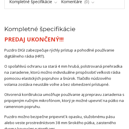
Kompletné špecifikácie
Komentáre
0
Kompletné špecifikácie
PREDAJ UKONČENÝ!!!
Puzdro DIGI zabezpečuje rýchly prístup a pohodlné používanie
digitálneho rádia (HRT).
O spoľahlivú ochranu sa stará 4 mm hrubá, polstrovaná priehradka
na zariadenie, ktorú možno individuálne prispôsobiť veľkosti rádia
pomocou elastických popruhov a šnúrok. Tlačidlo núdzového
volania zostáva neustále voľne a bez obmedzení prístupné.
Otvorená konštrukcia umožňuje používanie aj prepravu zariadenia s
pripojeným ručným mikrofónom, ktorý je možné upevniť na pútko na
ramennom popruhu.
Puzdro možno bezpečne pripevniť k opasku, služobnému pásu
alebo veste prostredníctvom 38 mm širokého pútka, zaisteného
dvoma kovovými patentkami.