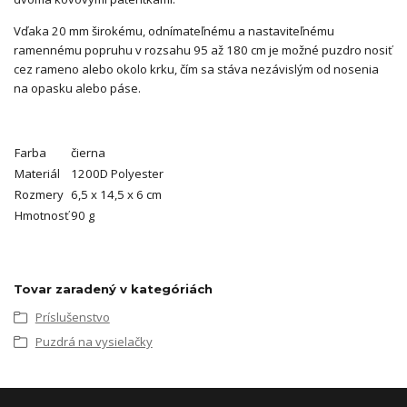
Vďaka 20 mm širokému, odnímateľnému a nastaviteľnému
ramennému popruhu v rozsahu 95 až 180 cm je možné puzdro nosiť
cez rameno alebo okolo krku, čím sa stáva nezávislým od nosenia
na opasku alebo páse.
Farba
čierna
Materiál
1200D Polyester
Rozmery
6,5 x 14,5 x 6 cm
Hmotnosť
90 g
Tovar zaradený v kategóriách
Príslušenstvo
Puzdrá na vysielačky