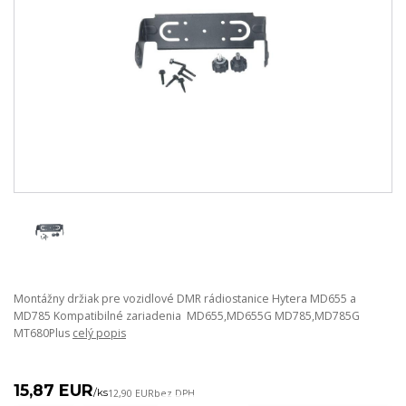
Montážny držiak pre vozidlové DMR rádiostanice Hytera MD655 a
MD785 Kompatibilné zariadenia MD655,MD655G MD785,MD785G
MT680Plus
celý popis
15,87 EUR
/
ks
12,90 EUR
bez DPH