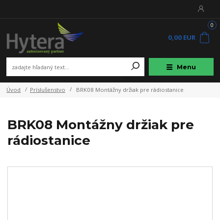
0
0,00 EUR
Menu
Úvod
Príslušenstvo
BRK08 Montážny držiak pre rádiostanice
BRK08 Montážny držiak pre
rádiostanice