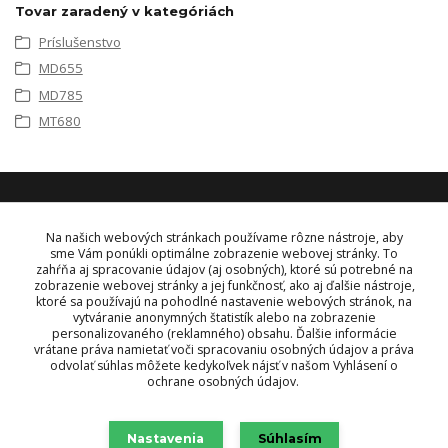
Tovar zaradený v kategóriách
Príslušenstvo
MD655
MD785
MT680
KONTAKT
Na našich webových stránkach používame rôzne nástroje, aby
sme Vám ponúkli optimálne zobrazenie webovej stránky. To
zahŕňa aj spracovanie údajov (aj osobných), ktoré sú potrebné na
OBJEDNÁVKY A INFORMÁCIE
zobrazenie webovej stránky a jej funkčnosť, ako aj ďalšie nástroje,
tel:
+421 948 229 224
ktoré sa používajú na pohodlné nastavenie webových stránok, na
info@vysielacky.com
vytváranie anonymných štatistík alebo na zobrazenie
personalizovaného (reklamného) obsahu. Ďalšie informácie
vrátane práva namietať voči spracovaniu osobných údajov a práva
odvolať súhlas môžete kedykoľvek nájsť v našom Vyhlásení o
ochrane osobných údajov.
Nastavenia
Súhlasím