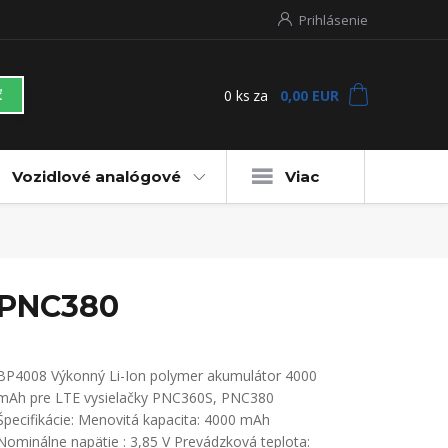
Prihlásenie
0
ks
za
0,00 EUR
ť
Vozidlové analógové
Viac
, PNC380
BP4008 Výkonný Li-Ion polymer akumulátor 4000
mAh pre LTE vysielačky PNC360S, PNC380
Špecifikácie: Menovitá kapacita: 4000 mAh
Nominálne napätie : 3,85 V Prevádzková teplota: