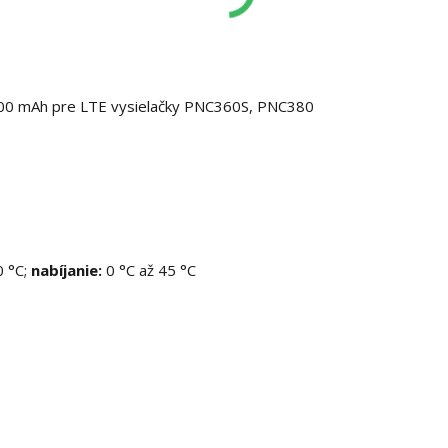
000 mAh pre LTE vysielačky PNC360S, PNC380
 °C;
nabíjanie:
0 °C až 45 °C