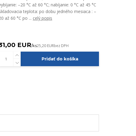
vybíjanie: –20 °C až 60 °C; nabíjanie: 0 °C až 45 °C
Skladovacia teplota: po dobu jedného mesiaca : –
20 až 60 °C po ...
celý popis
31,00 EUR
/
ks
25,20 EUR
bez DPH
Pridať do košíka