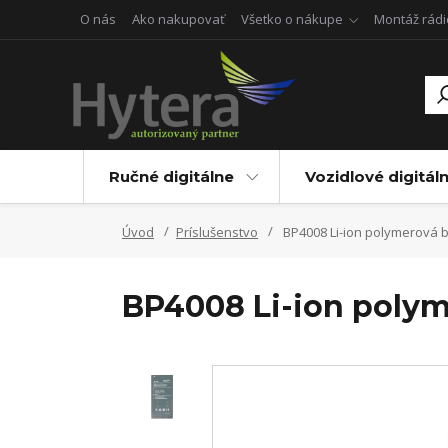
O nás
Ako nakupovať
Všetko o nákupe
Montáž rádi
Ručné digitálne
Vozidlové digitál
Úvod
Príslušenstvo
BP4008 Li-ion polymerová b
BP4008 Li-ion polym