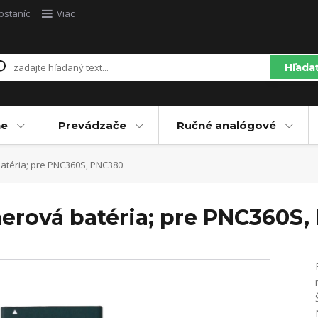
ostaníc
Viac
Hľada
ne
Prevádzače
Ručné analógové
atéria; pre PNC360S, PNC380
erová batéria; pre PNC360S