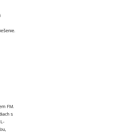
i
ešenie.
iem FM.
diach s
IL-
ou,