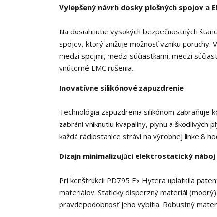
Vylepšený návrh dosky plošných spojov a E
Na dosiahnutie vysokých bezpečnostných štand
spojov, ktorý znižuje možnosť vzniku poruchy.
medzi spojmi, medzi súčiastkami, medzi súčiast
vnútorné EMC rušenia.
Inovatívne silikónové zapuzdrenie
Technológia zapuzdrenia silikónom zabraňuje k
zabráni vniknutiu kvapaliny, plynu a škodlivých p
každá rádiostanice strávi na výrobnej linke 8 ho
Dizajn minimalizujúci elektrostatický náboj
Pri konštrukcii PD795 Ex Hytera uplatnila patent
materiálov. Staticky disperzný materiál (modrý
pravdepodobnosť jeho vybitia. Robustný materiá