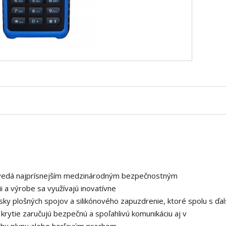
vedá najprísnejším medzinárodným
bezpečnostným
ii a výrobe sa využívajú
inovatívne
y plošných spojov a silikónového zapuzdrenie, ktoré spolu s ďal
7
krytie
zaručujú bezpečnú a spoľahlivú komunikáciu aj
v