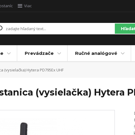
ostaníc
Viac
Hľada
ne
Prevádzače
Ručné analógové
ca (vysielačka) Hytera PD795Ex UHF
stanica (vysielačka) Hytera