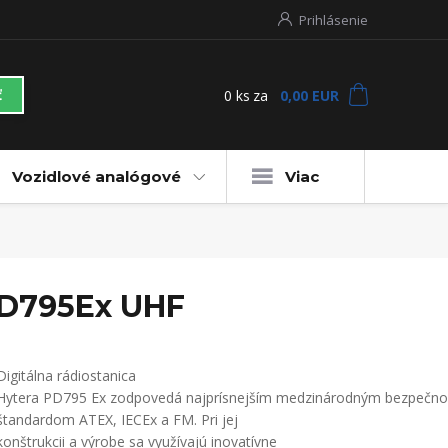
Prihlásenie
0
ks
za
0,00 EUR
ť
Vozidlové analógové
Viac
 PD795Ex UHF
Digitálna rádiostanica
Hytera PD795 Ex zodpovedá najprísnejším medzinárodným bezpečn
štandardom ATEX, IECEx a FM. Pri jej
konštrukcii a výrobe sa využívajú inovatívne