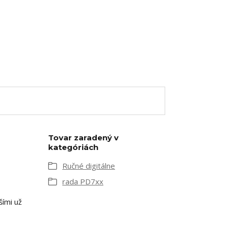
Tovar zaradený v
kategóriách
Ručné digitálne
rada PD7xx
šími už