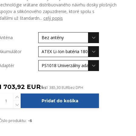
technológie vrátane distribuovaného návrhu dosky plošných
spojov a silikónového zapuzdrenie, ktoré spolu s
ďalšími už štandardn...
celý popis
Anténa
Akumulátor
Adaptér
1 703,92 EUR
/
ks
1 385,30 EUR
bez DPH
Pridať do košíka
Číslo produktu:
-6