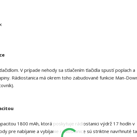
ce
lačidlom.
V prípade nehody sa stlačením tlačidla spustí poplach a
upiny.
Rádiostanica má okrem toho zabudované funkcie Man-Dow
ovník).
acitou
acitou 1800 mAh, ktorá poskytuje rádiostanici výdrž 17 hodín v
dy pre nabíjanie a vybíjanie rádiostanice sú striktne navrhnuté ta