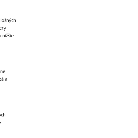
plošných
ery
 nižšie
nne
tá a
och
e