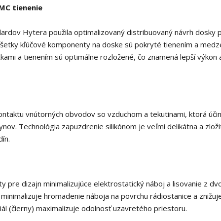
MC tienenie
ardov Hytera použila optimalizovaný distribuovaný návrh dosky 
 Všetky kľúčové komponenty na doske sú pokryté tienením a medz
kami a tienením sú optimálne rozložené, čo znamená lepší výkon a
ontaktu vnútorných obvodov so vzduchom a tekutinami, ktorá úči
lynov. Technológia zapuzdrenie silikónom je veľmi delikátna a zloži
dín.
y pre dizajn minimalizujúce elektrostatický náboj a lisovanie z dv
) minimalizuje hromadenie náboja na povrchu rádiostanice a znižuj
l (čierny) maximalizuje odolnosť uzavretého priestoru.