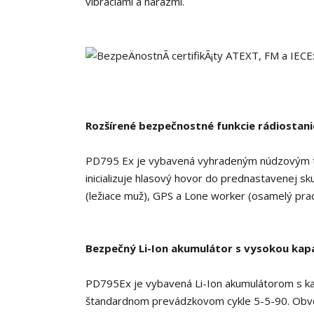
vibráciami a nárazmi.
Rozšírené bezpečnostné funkcie rádiostani
PD795 Ex je vybavená vyhradeným núdzovým t
inicializuje hlasový hovor do prednastavenej sk
(ležiace muž), GPS a Lone worker (osamelý prac
Bezpečný Li-Ion akumulátor s vysokou kap
PD795Ex je vybavená Li-Ion akumulátorom s kap
štandardnom prevádzkovom cykle 5-5-90.
Obvo