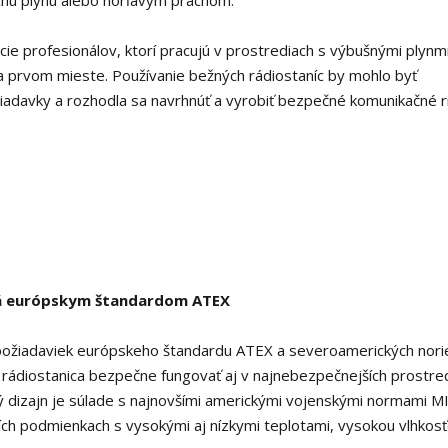
hu plynu alebo horľavým prachom.
ie profesionálov, ktorí pracujú v prostrediach s výbušnými plynm
a prvom mieste. Používanie bežných rádiostaníc by mohlo byť
adavky a rozhodla sa navrhnúť a vyrobiť bezpečné komunikačné ri
ná európskym štandardom ATEX
požiadaviek európskeho štandardu ATEX a severoamerických nor
 rádiostanica bezpečne fungovať aj v najnebezpečnejších prostre
ý dizajn je súlade s najnovšími americkými vojenskými normami M
ších podmienkach s vysokými aj nízkymi teplotami, vysokou vlhkosť