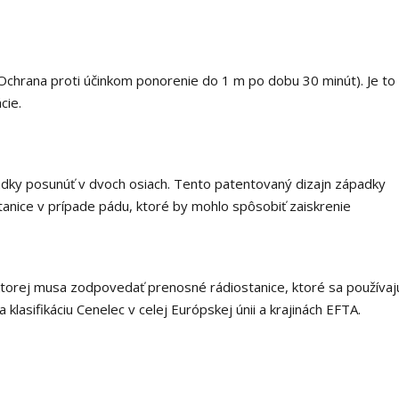
: Ochrana proti účinkom ponorenie do 1 m po dobu 30 minút). Je to
cie.
dky posunúť v dvoch osiach. Tento patentovaný dizajn západky
nice v prípade pádu, ktoré by mohlo spôsobiť zaiskrenie
ktorej musa zodpovedať prenosné rádiostanice, ktoré sa používaj
lasifikáciu Cenelec v celej Európskej únii a krajinách EFTA.