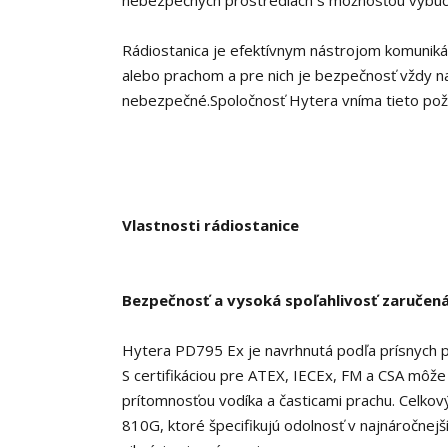
nebezpečných
prostrediach
s možnosťou výbuc
Rádiostanica je efektívnym nástrojom komunikác
alebo prachom a pre nich je bezpečnosť vždy n
nebezpečné.Spoločnosť Hytera vníma tieto poži
Vlastnosti rádiostanice
Bezpečnosť a vysoká spoľahlivosť zaruče
Hytera PD795 Ex je navrhnutá podľa prísnych 
S certifikáciou pre ATEX, IECEx, FM a CSA môže
prítomnosťou vodíka a časticami prachu. Celkov
810G, ktoré špecifikujú odolnosť v najnáročnej