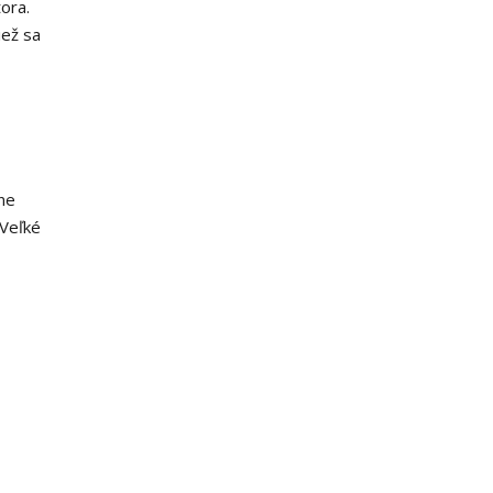
ora.
iež sa
ne
Veľké