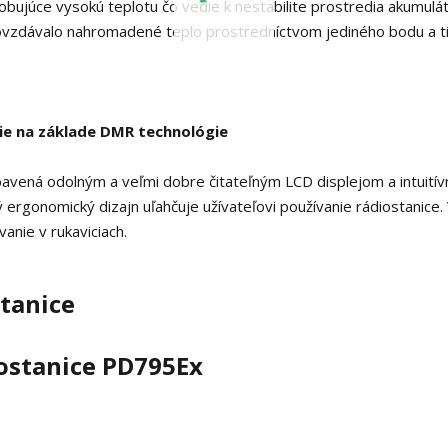
obujúce vysokú teplotu čo vedie k nestabilite prostredia akumulát
dovzdávalo nahromadené teplo prostredníctvom jediného bodu a t
ie na základe DMR technológie
bavená odolným a veľmi dobre čitateľným LCD displejom a intuitív
ergonomický dizajn uľahčuje užívateľovi používanie rádiostanice.
vanie v rukaviciach.
tanice