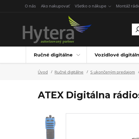
O nás
Ako nakupovať
Všetko o nákupe
Montáž rádi
Ručné digitálne
Vozidlové digitál
Úvod
Ručné digitálne
S ukončeným predajom
ATEX Digitálna rádio