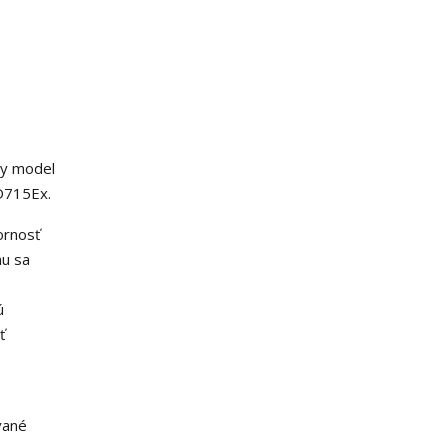
ny model
PD715Ex.
ornosť
hu sa
ú
ť
vané