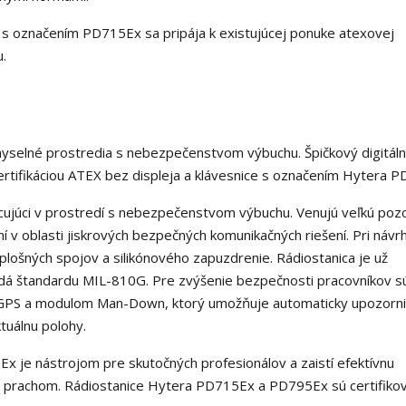
e s označením PD715Ex sa pripája k existujúcej ponuke atexovej
.
emyselné prostredia s nebezpečenstvom výbuchu. Špičkový digitál
rtifikáciou ATEX bez displeja a klávesnice s označením Hytera 
acujúci v prostredí s nebezpečenstvom výbuchu. Venujú veľkú poz
ní v oblasti jiskrových bezpečných komunikačných riešení. Pri návr
 plošných spojov a silikónového zapuzdrenie. Rádiostanica je už
dá štandardu MIL-810G. Pre zvýšenie bezpečnosti pracovníkov s
 GPS a modulom Man-Down, ktorý umožňuje automaticky upozorni
tuálnu polohy.
x je nástrojom pre skutočných profesionálov a zaistí efektívnu
 a prachom. Rádiostanice Hytera PD715Ex a PD795Ex sú certifiko