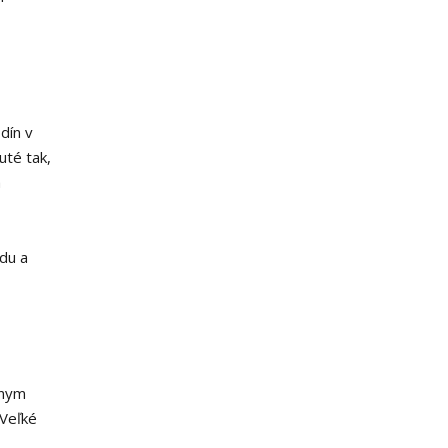
dín v
uté tak,
a
du a
vnym
 Veľké