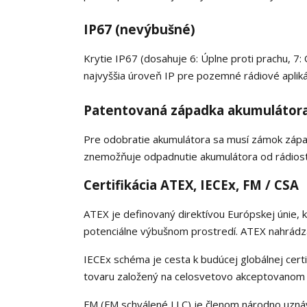
IP67 (nevýbušné)
Krytie IP67 (dosahuje 6: Úplne proti prachu, 7:
najvyššia úroveň IP pre pozemné rádiové apliká
Patentovaná západka akumulátor
Pre odobratie akumulátora sa musí zámok zápa
znemožňuje odpadnutie akumulátora od rádiosta
Certifikácia ATEX, IECEx, FM / CSA
ATEX je definovaný direktívou Európskej únie, 
potenciálne výbušnom prostredí. ATEX nahrádza k
IECEx schéma je cesta k budúcej globálnej certi
tovaru založený na celosvetovo akceptovanom 
FM (FM schválené LLC) je členom národno uznáv