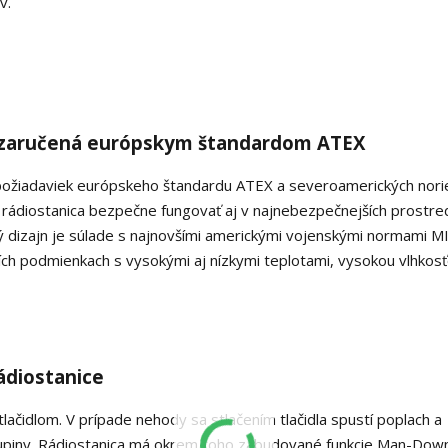
v.
ť zaručená európskym štandardom ATEX
požiadaviek európskeho štandardu ATEX a severoamerických nor
 rádiostanica bezpečne fungovať aj v najnebezpečnejších prostre
ý dizajn je súlade s najnovšími americkými vojenskými normami M
ších podmienkach s vysokými aj nízkymi teplotami, vysokou vlhkosť
ádiostanice
idlom. V prípade nehody sa stlačením tlačidla spustí poplach a
skupiny. Rádiostanica má okrem toho zabudované funkcie Man-Dow