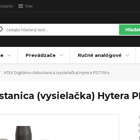
ostaníc
Viac
Hľada
ne
Prevádzače
Ručné analógové
ATEX Digitálna rádiostanica (vysielačka) Hytera PD715Ex
stanica (vysielačka) Hytera 