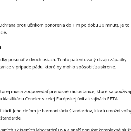
 Ochrana proti účinkom ponorenia do 1 m po dobu 30 minút). Je to
cie.
a
dky posunúť v dvoch osiach. Tento patentovaný dizajn západky
nice v prípade pádu, ktoré by mohlo spôsobiť zaiskrenie.
ktorej musia zodpovedať prenosné rádiostanice, ktoré sa používaj
lasifikáciu Cenelec v celej Európskej únii a krajinách EFTA.
fikácii. Jeho cieľom je harmonizácia štandardov, ktorá umožní voľ
štandarde.
aných skúsených laboratórií USA a snaží ponúkať komplexné služ