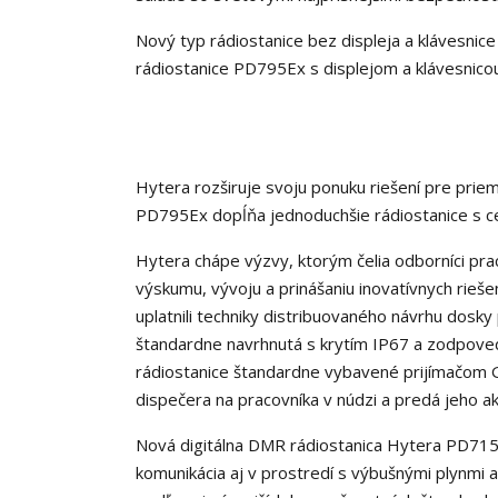
Nový typ rádiostanice bez displeja a klávesnic
rádiostanice PD795Ex s displejom a klávesnicou
Hytera rozširuje svoju ponuku riešení pre pri
PD795Ex dopĺňa jednoduchšie rádiostanice s ce
Hytera chápe výzvy, ktorým čelia odborníci pr
výskumu, vývoju a prinášaniu inovatívnych rieše
uplatnili techniky distribuovaného návrhu dosky
štandardne navrhnutá s krytím IP67 a zodpove
rádiostanice štandardne vybavené prijímačom
dispečera na pracovníka v núdzi a predá jeho ak
Nová digitálna DMR rádiostanica Hytera PD715E
komunikácia aj v prostredí s výbušnými plynmi