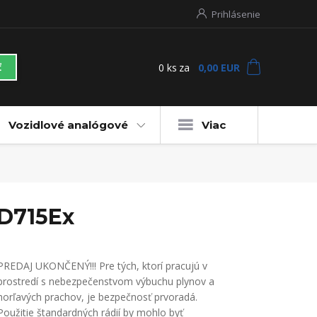
Prihlásenie
0
ks
za
0,00 EUR
ť
Vozidlové analógové
Viac
PD715Ex
PREDAJ UKONČENÝ!!! Pre tých, ktorí pracujú v
prostredí s nebezpečenstvom výbuchu plynov a
horľavých prachov, je bezpečnosť prvoradá.
Použitie štandardných rádií by mohlo byť