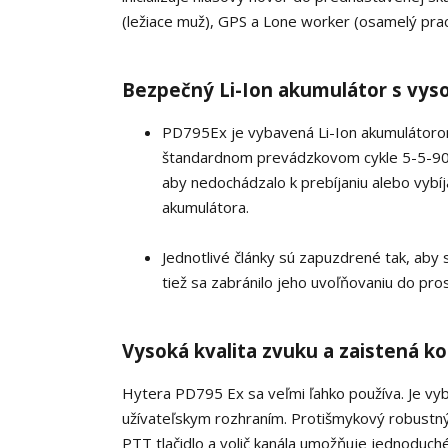
(ležiace muž), GPS a Lone worker (osamelý prac
Bezpečný Li-Ion akumulátor s vys
PD795Ex je vybavená Li-Ion akumulátorom
štandardnom prevádzkovom cykle 5-5-90. O
aby nedochádzalo k prebíjaniu alebo vybíj
akumulátora.
Jednotlivé články sú zapuzdrené tak, ab
tiež sa zabránilo jeho uvoľňovaniu do pros
Vysoká kvalita zvuku a zaistená 
Hytera PD795 Ex sa veľmi ľahko používa. Je vy
užívateľskym rozhraním. Protišmykový robustný 
PTT tlačidlo a volič kanála umožňuje jednoduché