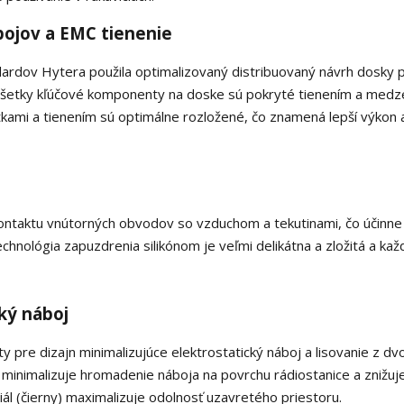
pojov a EMC tienenie
ardov Hytera použila optimalizovaný distribuovaný návrh dosky 
 Všetky kľúčové komponenty na doske sú pokryté tienením a medz
kami a tienením sú optimálne rozložené, čo znamená lepší výkon a
ontaktu vnútorných obvodov so vzduchom a tekutinami, čo účinne
Technológia zapuzdrenia silikónom je veľmi delikátna a zložitá a kaž
cký náboj
y pre dizajn minimalizujúce elektrostatický náboj a lisovanie z dv
) minimalizuje hromadenie náboja na povrchu rádiostanice a znižuj
l (čierny) maximalizuje odolnosť uzavretého priestoru.