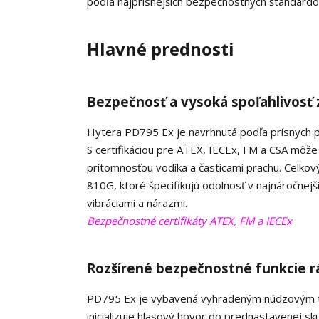
podľa najprísnejších bezpečnostných štandardo
Hlavné prednosti
Bezpečnosť a vysoká spoľahlivos
Hytera PD795 Ex je navrhnutá podľa prísnych 
S certifikáciou pre ATEX, IECEx, FM a CSA môže
prítomnosťou vodíka a časticami prachu. Celkov
810G, ktoré špecifikujú odolnosť v najnáročnej
vibráciami a nárazmi.
Bezpečnostné certifikáty ATEX, FM a IECEx
Rozšírené bezpečnostné funkcie r
PD795 Ex je vybavená vyhradeným núdzovým tlač
inicializuje hlasový hovor do prednastavenej 