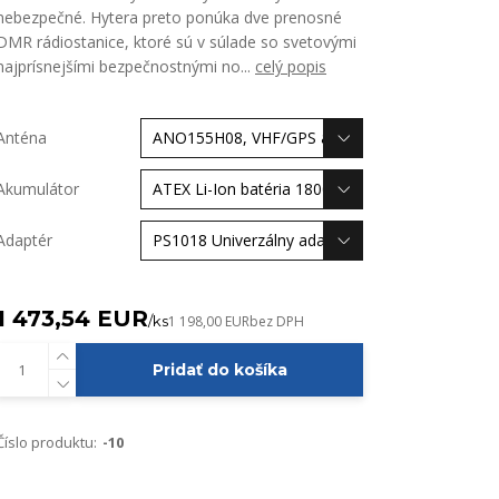
nebezpečné. Hytera preto ponúka dve prenosné
DMR rádiostanice, ktoré sú v súlade so svetovými
najprísnejšími bezpečnostnými no...
celý popis
Anténa
Akumulátor
Adaptér
1 473,54 EUR
/
ks
1 198,00 EUR
bez DPH
Pridať do košíka
Číslo produktu:
-10