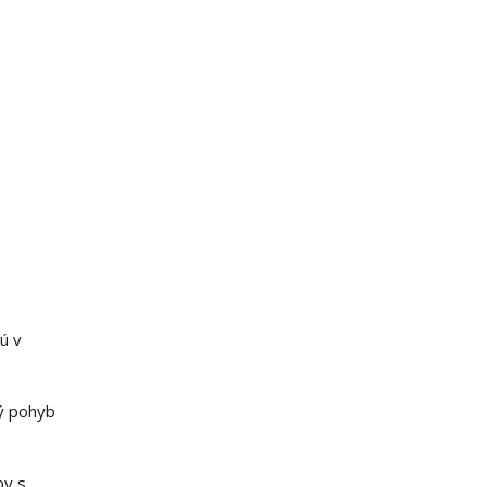
ú v
ný pohyb
by s