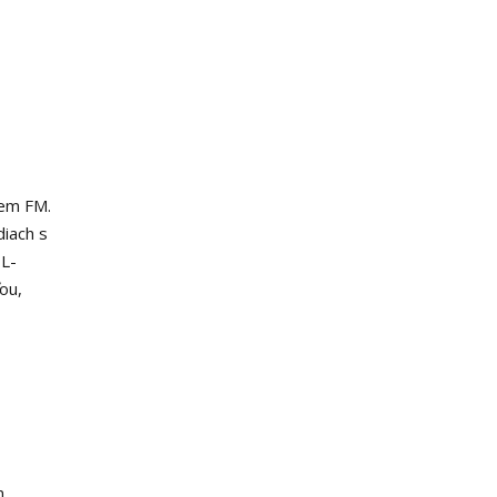
iem FM.
diach s
IL-
ou,
n