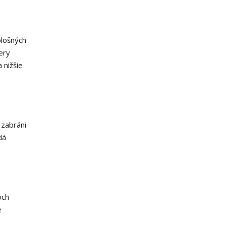
plošných
ery
 nižšie
 zabráni
dá
och
e