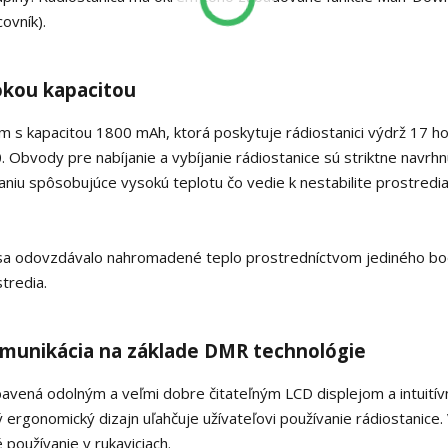
ovník).
okou kapacitou
 s kapacitou 1800 mAh, ktorá poskytuje rádiostanici výdrž 17 ho
bvody pre nabíjanie a vybíjanie rádiostanice sú striktne navrhn
aniu spôsobujúce vysokú teplotu čo vedie k nestabilite prostredi
y sa odovzdávalo nahromadené teplo prostredníctvom jediného bo
tredia.
komunikácia na základe DMR technológie
bavená odolným a veľmi dobre čitateľným LCD displejom a intuití
ergonomický dizajn uľahčuje užívateľovi používanie rádiostanice.
 používanie v rukaviciach.