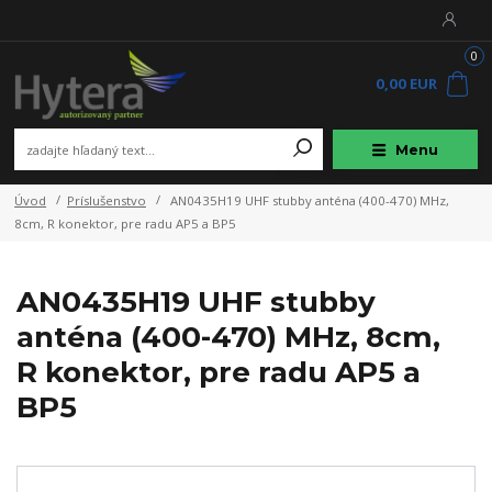
0
0,00 EUR
Menu
Úvod
Príslušenstvo
AN0435H19 UHF stubby anténa (400-470) MHz,
8cm, R konektor, pre radu AP5 a BP5
AN0435H19 UHF stubby
anténa (400-470) MHz, 8cm,
R konektor, pre radu AP5 a
BP5