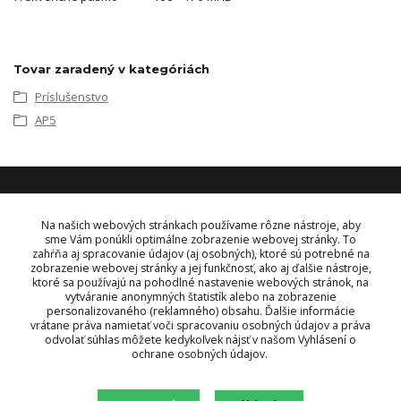
Tovar zaradený v kategóriách
Príslušenstvo
AP5
KONTAKT
Na našich webových stránkach používame rôzne nástroje, aby
sme Vám ponúkli optimálne zobrazenie webovej stránky. To
zahŕňa aj spracovanie údajov (aj osobných), ktoré sú potrebné na
OBJEDNÁVKY A INFORMÁCIE
zobrazenie webovej stránky a jej funkčnosť, ako aj ďalšie nástroje,
tel:
+421 948 229 224
ktoré sa používajú na pohodlné nastavenie webových stránok, na
info@vysielacky.com
vytváranie anonymných štatistík alebo na zobrazenie
personalizovaného (reklamného) obsahu. Ďalšie informácie
vrátane práva namietať voči spracovaniu osobných údajov a práva
odvolať súhlas môžete kedykoľvek nájsť v našom Vyhlásení o
ochrane osobných údajov.