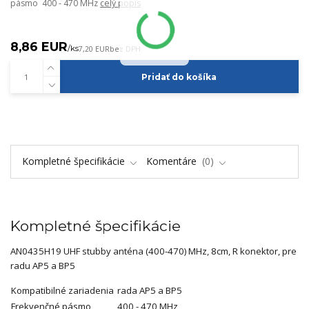
pásmo 400 - 470 MHz
celý popis
8,86 EUR
/
ks
7,20 EUR
bez DPH
Pridať do košíka
Kompletné špecifikácie
Komentáre
0
Kompletné špecifikácie
AN0435H19 UHF stubby anténa (400-470) MHz, 8cm, R konektor, pre
radu AP5 a BP5
Kompatibilné zariadenia
rada AP5 a BP5
Frekvenčné pásmo
400 - 470 MHz