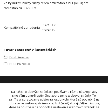
Veľký multifunkčný ručný repro / mikrofón s PTT (ATEX) pre
rádiostanicu PD795Ex
PD715 Ex
Kompatibilné zariadenia
PD795 Ex
Tovar zaradený v kategóriách
Príslušenstvo
rada PD7xxEx
KONTAKT
Na našich webových stránkach používame rôzne nástroje, aby
sme Vám ponúkli optimálne zobrazenie webovej stránky. To
zahŕňa aj spracovanie údajov (aj osobných), ktoré sú potrebné na
OBJEDNÁVKY A INFORMÁCIE
zobrazenie webovej stránky a jej funkčnosť, ako aj ďalšie nástroje,
tel:
+421 948 229 224
ktoré sa používajú na pohodlné nastavenie webových stránok, na