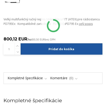
Veľký multifunkčný ručný repro / mikrofón s PTT (ATEX) pre rádiostanicu
PD795Ex Kompatibilné zariadenia PD715 ExPD795 Ex
celý popis
800,12 EUR
/
ks
650,50 EUR
bez DPH
Pridať do košíka
Kompletné špecifikácie
Komentáre
0
Kompletné špecifikácie