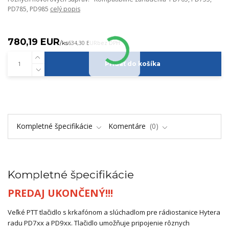
PD785, PD985
celý popis
780,19 EUR
/
ks
634,30 EUR
bez DPH
Pridať do košíka
Kompletné špecifikácie
Komentáre
0
Kompletné špecifikácie
PREDAJ UKONČENÝ!!!
Veľké PTT tlačidlo s krkafónom a slúchadlom pre rádiostanice Hytera
radu PD7xx a PD9xx. Tlačidlo umožňuje pripojenie rôznych