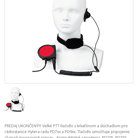
PREDAJ UKONČENÝ!!! Veľké PTT tlačidlo s krkafónom a slúchadlom pre
rádiostanice Hytera radu PD7xx a PD9xx. Tlačidlo umožňuje pripojenie
rôznych hovorových súprav. Kompatibilné zariadenia PD705, PD755,