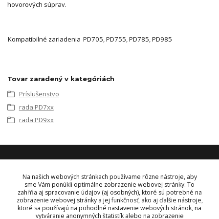
hovorových súprav.
Kompatibilné zariadenia
PD705, PD755, PD785, PD985
Tovar zaradený v kategóriách
Príslušenstvo
rada PD7xx
rada PD9xx
KONTAKT
Na našich webových stránkach používame rôzne nástroje, aby
sme Vám ponúkli optimálne zobrazenie webovej stránky. To
zahŕňa aj spracovanie údajov (aj osobných), ktoré sú potrebné na
OBJEDNÁVKY A INFORMÁCIE
zobrazenie webovej stránky a jej funkčnosť, ako aj ďalšie nástroje,
tel:
+421 948 229 224
ktoré sa používajú na pohodlné nastavenie webových stránok, na
info@vysielacky.com
vytváranie anonymných štatistík alebo na zobrazenie