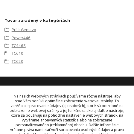
Tovar zaradený v kategóriách
Príslušenstvo
Power446
TC446S
TC610
TC620
KONTAKT
Na našich webových stránkach používame rôzne nástroje, aby
sme Vám ponúkli optimálne zobrazenie webovej stránky. To
zahŕňa aj spracovanie údajov (aj osobných), ktoré sú potrebné na
OBJEDNÁVKY A INFORMÁCIE
zobrazenie webovej stránky a jej funkčnosť, ako aj ďalšie nástroje,
tel:
+421 948 229 224
ktoré sa používajú na pohodlné nastavenie webových stránok, na
info@vysielacky.com
vytváranie anonymných štatistík alebo na zobrazenie
personalizovaného (reklamného) obsahu. Ďalšie informácie
vrátane práva namietať voči spracovaniu osobných údajov a práva