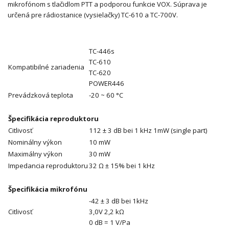
mikrofónom s tlačidlom PTT a podporou funkcie VOX. Súprava je
určená pre rádiostanice (vysielačky) TC-610 a TC-700V.
TC-446s
TC-610
Kompatibilné zariadenia
TC-620
POWER446
Prevádzková teplota
-20 ~ 60 °C
Špecifikácia reproduktoru
Citlivosť
112 ± 3 dB bei 1 kHz 1mW (single part)
Nominálny výkon
10 mW
Maximálny výkon
30 mW
Impedancia reproduktoru
32 Ω ± 15% bei 1 kHz
Špecifikácia mikrofónu
-42 ± 3 dB bei 1kHz
Citlivosť
3,0V 2,2 kΩ
0 dB = 1 V/Pa