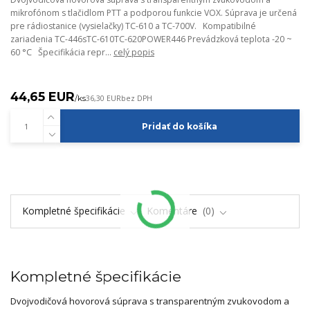
mikrofónom s tlačidlom PTT a podporou funkcie VOX. Súprava je určená
pre rádiostanice (vysielačky) TC-610 a TC-700V. Kompatibilné
zariadenia TC-446sTC-610TC-620POWER446 Prevádzková teplota -20 ~
60 °C Špecifikácia repr...
celý popis
44,65 EUR
/
ks
36,30 EUR
bez DPH
Pridať do košíka
Kompletné špecifikácie
Komentáre
0
Kompletné špecifikácie
Dvojvodičová hovorová súprava s transparentným zvukovodom a