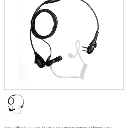
Dvojvodičová hovorová súprava s transparentným zvukovodom a