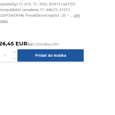
(vysielačky) TC-610, TC-700V, BD615 rad PD5.
Kompatibilné zariadenia TC-446sTC-610TC-
620POWER446 Prevádzková teplota -20 ~ ...
celý
popis
26,45 EUR
/
ks
21,50 EUR
bez DPH
Pridať do košíka