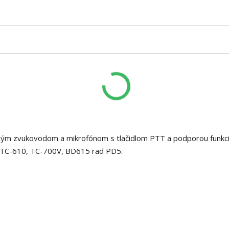
ným zvukovodom a mikrofónom s tlačidlom PTT a podporou funkc
y) TC-610, TC-700V, BD615 rad PD5.