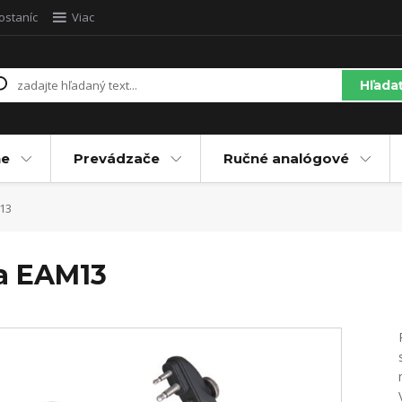
ostaníc
Viac
Hľada
ne
Prevádzače
Ručné analógové
13
a EAM13