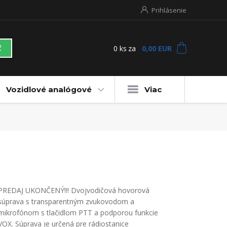
Prihlásenie
0
ks
za
0,00 EUR
ť
Vozidlové analógové
Viac
PREDAJ UKONČENÝ!!! Dvojvodičová hovorová
súprava s transparentným zvukovodom a
mikrofónom s tlačidlom PTT a podporou funkcie
VOX. Súprava je určená pre rádiostanice