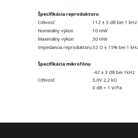
Špecifikácia reproduktoru
Citlivosť
112 ± 3 dB bei 1 kHz
Nominálny výkon
10 mW
Maximálny výkon
30 mW
Impedancia reproduktoru
32 Ω ± 15% bei 1 kH
Špecifikácia mikrofónu
-42 ± 3 dB bei 1kHz
Citlivosť
3,0V 2,2 kΩ
0 dB = 1 V/Pa