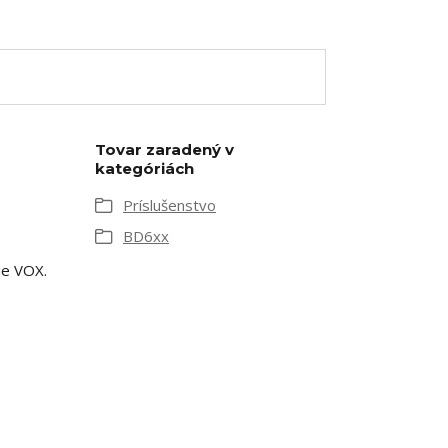
Tovar zaradený v
kategóriách
Príslušenstvo
BD6xx
ie VOX.