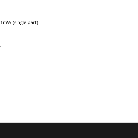
 1mW (single part)
z