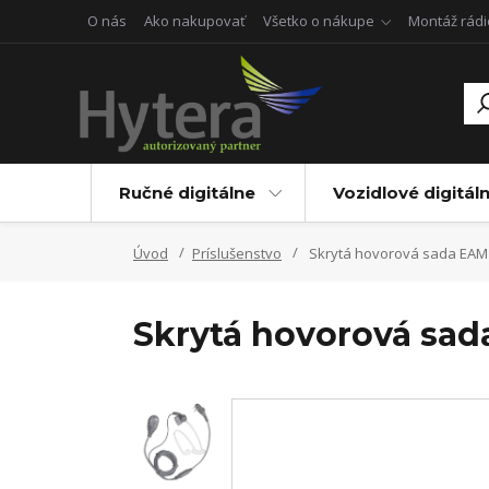
O nás
Ako nakupovať
Všetko o nákupe
Montáž rádi
Ručné digitálne
Vozidlové digitál
Úvod
Príslušenstvo
Skrytá hovorová sada EAM
Skrytá hovorová sad