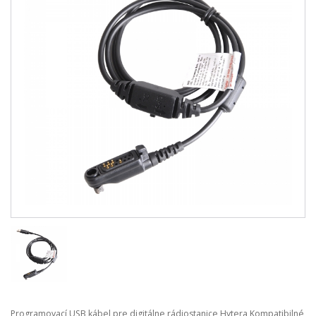
Programovací USB kábel pre digitálne rádiostanice Hytera Kompatibilné