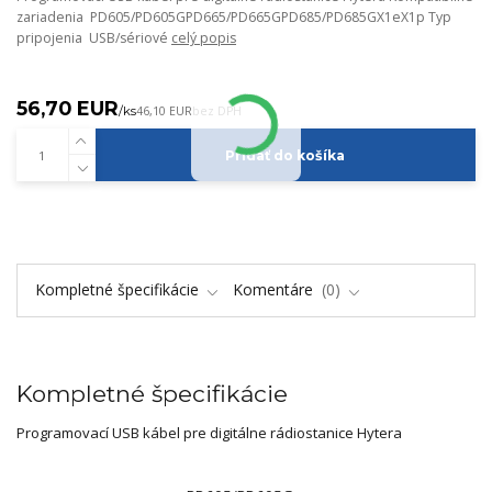
zariadenia PD605/PD605GPD665/PD665GPD685/PD685GX1eX1p Typ
pripojenia USB/sériové
celý popis
56,70 EUR
/
ks
46,10 EUR
bez DPH
Pridať do košíka
Kompletné špecifikácie
Komentáre
0
Kompletné špecifikácie
Programovací USB kábel pre digitálne rádiostanice Hytera