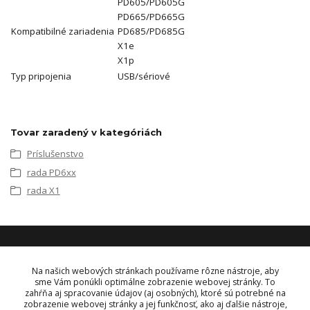
PD605/PD605G
PD665/PD665G
Kompatibilné zariadenia
PD685/PD685G
X1e
X1p
Typ pripojenia
USB/sériové
Tovar zaradený v kategóriách
Príslušenstvo
rada PD6xx
rada X1
KONTAKT
Na našich webových stránkach používame rôzne nástroje, aby
sme Vám ponúkli optimálne zobrazenie webovej stránky. To
zahŕňa aj spracovanie údajov (aj osobných), ktoré sú potrebné na
OBJEDNÁVKY A INFORMÁCIE
zobrazenie webovej stránky a jej funkčnosť, ako aj ďalšie nástroje,