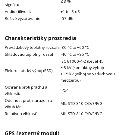
≤ 3 %
signálu:
Audio citlivosť:
+1 to -3 dB
Rušivé vyžarovanie:
-57 dBm
Charakteristiky prostredia
Prevádzkový teplotný rozsah:
-30 °C to +60 °C
Skladovací teplotný rozsah:
-40 °C to +85 °C
IEC 61000-4-2 (Level 4),
± 8 kV (kontaktný výboj)
Elektrostatický výboj (ESD)
± 15 kV (výboj so vzduchovou
medzerou)
Ochrana proti prachu a
IP54
vlhkosti:
Odolnosť proti nárazom a
MIL-STD-810 C/D/E/F/G
vibráciám:
Relatívna vlhkosť:
MIL-STD-810 C/D/E/F/G
GPS (externý modul)