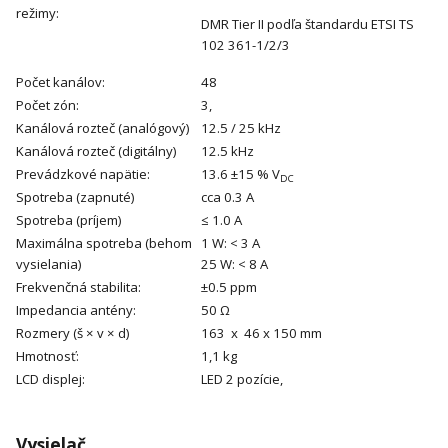
režimy:
DMR Tier II podľa štandardu ETSI TS
102 361-1/2/3
Počet kanálov:
48
Počet zón:
3,
Kanálová rozteč (analógový)
12.5 / 25 kHz
Kanálová rozteč (digitálny)
12.5 kHz
Prevádzkové napätie:
13.6 ±15 % V
DC
Spotreba (zapnuté)
cca 0.3 A
Spotreba (príjem)
≤ 1.0 A
Maximálna spotreba (behom
1 W: < 3 A
vysielania)
25 W: < 8 A
Frekvenčná stabilita:
±0.5 ppm
Impedancia antény:
50 Ω
Rozmery (š × v × d)
163 x 46 x 150 mm
Hmotnosť:
1,1 kg
LCD displej:
LED 2 pozície,
Vysielač