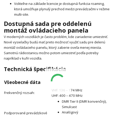
Voliteľne na základe licencie je dostupná funkcia roaming,
ktorá umožňuje plynulý prechod medzi prevádzačmi v režime
multi-site.
Dostupná sada pre oddelenú
montáž ovládacieho panela
V moderných vozidlách je často problém, kde zariadenie umiestniť.
Nové vysielačky budú mať preto možnosť využiť sadu pre delenú
montáž ovládacieho panelu, ktorý zaberie oveľa menej miesta.
Samotnú rádiostanicu možno potom umiestniť podľa potreby
napríklad v kufri vozidla.
Technická špecifikácia
Všeobecné dáta
VHF: 136 – 174 MHz
Frekvenčný rozsah:
UHF: 400 – 470 MHz
DMR Tier II (DMR konvenčný),
Simulcast
Analógový
Podporované prevádzkové