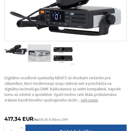
Digitálne vozidlové vysielačky MD615 sú vhodným riešením pre
zákazníkov, ktorí modernizujú svoju rádiovú sieť a prechádza na
digitálnu technológiu DMR. Rádiostanice sú veľmi kompaktné, napriek
tomu sú odolné a spoľahlivé. Využiť možno celú škálu príslušenstva
vrátane bezdrôtového využívajúceho techn...
celý popis
417,34 EUR
/
ks
339,30 EUR
bez DPH