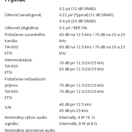
0.3 μV (12 dB SINAD)
Citlivosť (analógová)
0.22 μV (Typical) (12 dB SINAD)
0.4 μV (20 dB SINAD)
Citlivostť (digitálna)
0.3 μV / BER 5%
Potlačenie susedného
60 dB na 12.5 kHz / 70 dB na 20 a 25
kanálu:
kHz
TIA-603
60 dB na 12.5 kHz / 70 dB na 20 a 25
ETSI
kHz
Intermodulácia:
70 dB pri 12.5/20/25 kHz
TIA-603
65 dB pri 12.5/20/25 kHz
ETSI
Potlačenie nežiadúcich
príjmov
70 dB pri 12.5/20/25 kHz
TIA-603
70 dB pri 12.5/20/25 kHz
ETSI
40 dB pri 12.5 kHz
S/N
45 dB pri 25 kHz
Nominálny výkon audio
Internally, 4 W 16 Ω
signálu:
Externally, 8 W at 8 Ω
Nominálne skreslenie audio