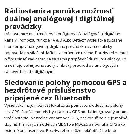
Rádiostanica ponúka možnosť
duálnej analógovej i digitálnej
prevádzky
Rádiostanice majú možnosť konfigurovať analógové aj digitálne
kanály. Pomocou funkcie "A & D Auto Detect" vysielačka súčasne
monitoruje analógovú aj digitálnu prevádzku a automaticky
odpovedá po stlačení tlačidla v správnom režime. Používateľ nemusí
nič prepínať, rádiostanica sa sama prispôsobí druhu prevádzky. To
umožňuje veľmi jednoduchý a hladký prechod od analógových
rádiových sietí k digitálnym.
Sledovanie polohy pomocou GPS a
bezdrôtové príslušenstvo
pripojené cez Bluetooth
Vysielačky majú možnosť lokalizácie pomocou sledovania polohy
cez GPS. Staršie modely Hytera majú GPS modul integrovaný priamo
v rádiostanici. Ak zvolíte variant bez GPS, neskôr už ho nie je možné
doplniť. Pri nových modeloch MD615 a MD625 sa ponúka GPS ako
externé príslušenstvo. Používateľ ho môže dokúpiť až ho bude