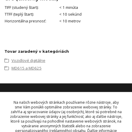
TIFF (studený štart):
< 1 minúta
TTFF (teplý štart):
< 10 sekúnd
Horizontálna presnosť:
< 10 metrov
Tovar zaradený v kategóriách
Vozidlové digitálne
MD615 a MD625
KONTAKT
Na našich webových stránkach používame rôzne nástroje, aby
sme Vám ponúkli optimálne zobrazenie webovej stránky. To
zahŕňa aj spracovanie údajov (aj osobných), ktoré sú potrebné na
OBJEDNÁVKY A INFORMÁCIE
zobrazenie webovej stránky a jej funkčnosť, ako aj ďalšie nástroje,
tel:
+421 948 229 224
ktoré sa používajú na pohodlné nastavenie webových stránok, na
info@vysielacky.com
vytváranie anonymných štatistík alebo na zobrazenie
personalizovaného (reklamného) obsahu. Ďalšie informácie