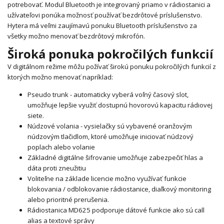
potrebovať. Modul Bluetooth je integrovaný priamo v rádiostanici a
užívateľovi ponúka možnosť používať bezdrôtové príslušenstvo.
Hytera má veľmi zaujímavú ponuku Bluetooth príslušenstvo za
všetky možno menovať bezdrôtový mikrofón.
Široká ponuka pokročilých funkcií
V digitálnom režime môžu požívať širokú ponuku pokročilých funkcií z
ktorých možno menovať napríklad:
Pseudo trunk - automaticky vyberá voľný časový slot,
umožňuje lepšie využiť dostupnú hovorovú kapacitu rádiovej
siete.
Núdzové volania - vysielačky sú vybavené oranžovým
núdzovým tlačidlom, ktoré umožňuje iniciovať núdzový
poplach alebo volanie
Základné digitálne šifrovanie umožňuje zabezpečiť hlas a
dáta proti zneužitiu
Voliteľne na základe licencie možno využívať funkcie
blokovania / odblokovanie rádiostanice, diaľkový monitoring
alebo prioritné prerušenia.
Rádiostanica MD625 podporuje dátové funkcie ako sú call
alias a textové správy