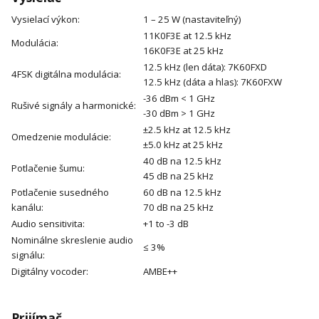
Vysielací výkon:
1 – 25 W (nastaviteľný)
11K0F3E at 12.5 kHz
Modulácia:
16K0F3E at 25 kHz
12.5 kHz (len dáta): 7K60FXD
4FSK digitálna modulácia:
12.5 kHz (dáta a hlas): 7K60FXW
-36 dBm < 1 GHz
Rušivé signály a harmonické:
-30 dBm > 1 GHz
±2.5 kHz at 12.5 kHz
Omedzenie modulácie:
±5.0 kHz at 25 kHz
40 dB na 12.5 kHz
Potlačenie šumu:
45 dB na 25 kHz
Potlačenie susedného
60 dB na 12.5 kHz
kanálu:
70 dB na 25 kHz
Audio sensitivita:
+1 to -3 dB
Nominálne skreslenie audio
≤ 3%
signálu:
Digitálny vocoder:
AMBE++
Prijímač