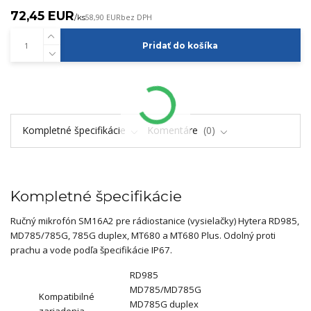
72,45 EUR
/
ks
58,90 EUR
bez DPH
Pridať do košíka
Kompletné špecifikácie
Komentáre
0
Kompletné špecifikácie
Ručný mikrofón SM16A2 pre rádiostanice (vysielačky) Hytera RD985,
MD785/785G, 785G duplex, MT680 a MT680 Plus. Odolný proti
prachu a vode podľa špecifikácie IP67.
RD985
MD785/MD785G
Kompatibilné
MD785G duplex
zariadenia