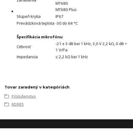
MT680
MT680 Plus
Stupeň krytia
IP67
Prevádzková teplota
-30 do 64 °C
Špecifikácia mikrofónu
-21 ± 3 dB bei 1 kHz, 3,0 V 2,2 kΩ, 0 dB =
Citlivosť
1 V/Pa
Impedancia
≤ 2,2 kΩ bei 1 kHz
Tovar zaradený v kategóriách
Príslušenstvo
RD985