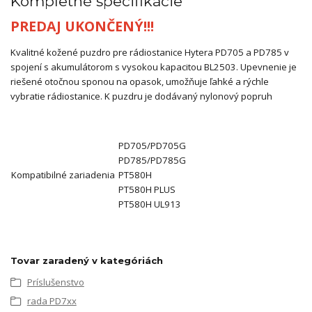
Kompletné špecifikácie
PREDAJ UKONČENÝ!!!
Kvalitné kožené puzdro pre rádiostanice Hytera PD705 a PD785 v
spojení s akumulátorom s vysokou kapacitou BL2503. Upevnenie je
riešené otočnou sponou na opasok, umožňuje ľahké a rýchle
vybratie rádiostanice. K puzdru je dodávaný nylonový popruh
PD705/PD705G
PD785/PD785G
Kompatibilné zariadenia
PT580H
PT580H PLUS
PT580H UL913
Tovar zaradený v kategóriách
Príslušenstvo
rada PD7xx