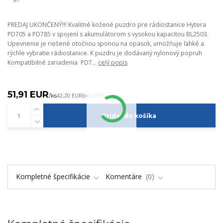
PREDAJ UKONČENÝ!!! Kvalitné kožené puzdro pre rádiostanice Hytera
PD705 a PD785 v spojení s akumulátorom s vysokou kapacitou BL2503.
Upevnenie je riešené otočnou sponou na opasok, umožňuje ľahké a
rýchle vybratie rádiostanice. K puzdru je dodávaný nylonový popruh
Kompatibilné zariadenia PD7...
celý popis
51,91 EUR
/
ks
42,20 EUR
bez DPH
Pridať do košíka
Kompletné špecifikácie
Komentáre
0