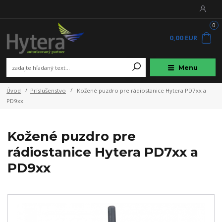
0
0,00 EUR
Menu
Úvod
Príslušenstvo
Kožené puzdro pre rádiostanice Hytera PD7xx a
PD9xx
Kožené puzdro pre
rádiostanice Hytera PD7xx a
PD9xx