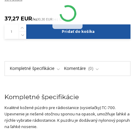
37,27 EUR
/
ks
30,30 EUR
bez DPH
Pridať do košíka
Kompletné špecifikácie
Komentáre
0
Kompletné špecifikácie
Kvalitné kožené púzdro pre rádiostanice (vysielačky) TC-700.
Upevnenie je riešené otočnou sponou na opasok, umožňuje ľahké a
rýchle vybratie rádiostanice. K puzdru je dodávaný nylonový popruh
na ľahké nosenie.