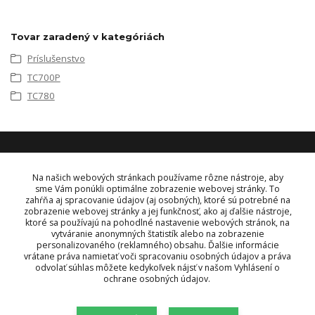
Tovar zaradený v kategóriách
Príslušenstvo
TC700P
TC780
KONTAKT
Na našich webových stránkach používame rôzne nástroje, aby
sme Vám ponúkli optimálne zobrazenie webovej stránky. To
zahŕňa aj spracovanie údajov (aj osobných), ktoré sú potrebné na
OBJEDNÁVKY A INFORMÁCIE
zobrazenie webovej stránky a jej funkčnosť, ako aj ďalšie nástroje,
tel:
+421 948 229 224
ktoré sa používajú na pohodlné nastavenie webových stránok, na
info@vysielacky.com
vytváranie anonymných štatistík alebo na zobrazenie
personalizovaného (reklamného) obsahu. Ďalšie informácie
vrátane práva namietať voči spracovaniu osobných údajov a práva
odvolať súhlas môžete kedykoľvek nájsť v našom Vyhlásení o
ochrane osobných údajov.