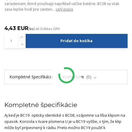
zariadeniam, ktoré používajú napríklad väčšie batérie. BC08 sa však
zasa lepšie hodí pre zaisten...
celý popis
4,43 EUR
/
ks
3,60 EUR
bez DPH
Pridať do košíka
Kompletné špecifikácie
Komentáre
0
Kompletné špecifikácie
Aj keď je BC19 opticky identické s BC08, vzájomne sa líšia klipom na
opasok. Konzola v tvare písmena U je u BC19 vyššie, s tým, že klip
môže byť pripevnený k rádiu. Preto možno BC19 použiť k