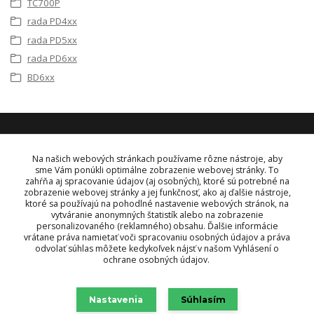
TC700P
rada PD4xx
rada PD5xx
rada PD6xx
BD6xx
KONTAKT
Na našich webových stránkach používame rôzne nástroje, aby
sme Vám ponúkli optimálne zobrazenie webovej stránky. To
zahŕňa aj spracovanie údajov (aj osobných), ktoré sú potrebné na
OBJEDNÁVKY A INFORMÁCIE
zobrazenie webovej stránky a jej funkčnosť, ako aj ďalšie nástroje,
tel:
+421 948 229 224
ktoré sa používajú na pohodlné nastavenie webových stránok, na
info@vysielacky.com
vytváranie anonymných štatistík alebo na zobrazenie
personalizovaného (reklamného) obsahu. Ďalšie informácie
vrátane práva namietať voči spracovaniu osobných údajov a práva
odvolať súhlas môžete kedykoľvek nájsť v našom Vyhlásení o
ochrane osobných údajov.
Nastavenia
Súhlasím