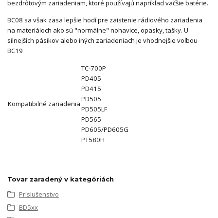
bezdrôtovým zariadeniam, ktoré používajú napríklad väčšie batérie.
BC08 sa však zasa lepšie hodí pre zaistenie rádiového zariadenia
na materiáloch ako sú "normálne" nohavice, opasky, tašky. U
silnejších pásikov alebo iných zariadeniach je vhodnejšie voľbou
BC19
TC-700P
PD405
PD415
PD505
Kompatibilné zariadenia
PD505LF
PD565
PD605/PD605G
PT580H
Tovar zaradený v kategóriách
Príslušenstvo
BD5xx