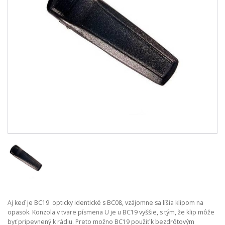
Aj keď je BC19 opticky identické s BC08, vzájomne sa líšia klipom na
opasok. Konzola v tvare písmena U je u BC19 vyššie, s tým, že klip môže
byť pripevnený k rádiu. Preto možno BC19 použiť k bezdrôtovým