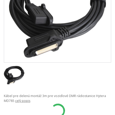
Kábel pre delenú montáž 3m pre vozidlové DMR rádiostanice Hytera
MD785
celý popis