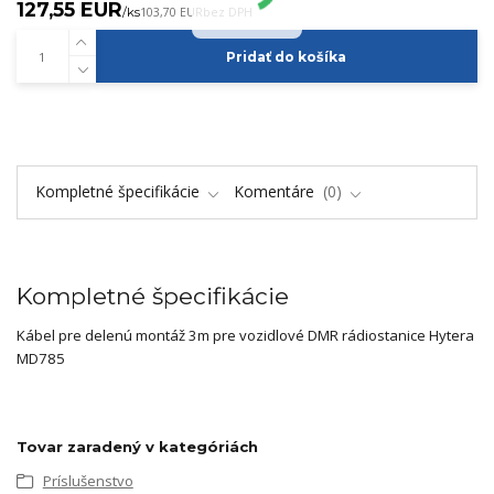
127,55 EUR
/
ks
103,70 EUR
bez DPH
Pridať do košíka
Kompletné špecifikácie
Komentáre
0
Kompletné špecifikácie
Kábel pre delenú montáž 3m pre vozidlové DMR rádiostanice Hytera
MD785
Tovar zaradený v kategóriách
Príslušenstvo