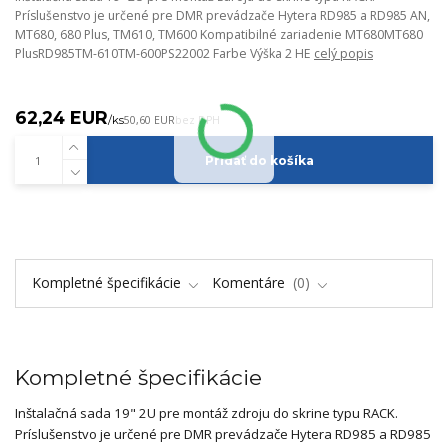
Príslušenstvo je určené pre DMR prevádzače Hytera RD985 a RD985 AN,
MT680, 680 Plus, TM610, TM600 Kompatibilné zariadenie MT680MT680
PlusRD985TM-610TM-600PS22002 Farbe Výška 2 HE
celý popis
62,24 EUR
/
ks
50,60 EUR
bez DPH
Pridať do košíka
Kompletné špecifikácie
Komentáre
0
Kompletné špecifikácie
Inštalačná sada 19" 2U pre montáž zdroju do skrine typu RACK.
Príslušenstvo je určené pre DMR prevádzače Hytera RD985 a RD985