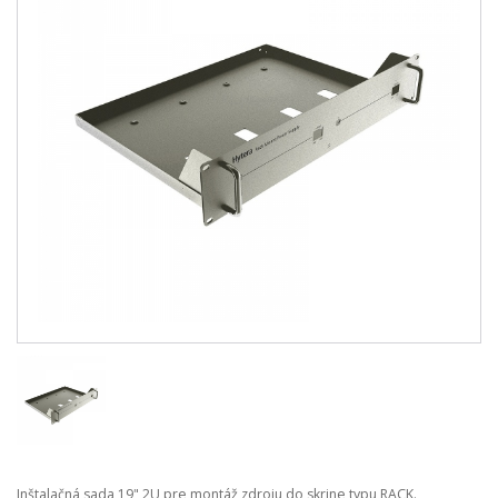
Inštalačná sada 19" 2U pre montáž zdroju do skrine typu RACK.