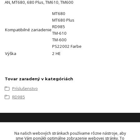
AN, MT680, 680 Plus, TM610, TM600
MT680
MT680 Plus
RD985
Kompatibilné zariadenie
TM-610
TM-600
PS22002 Farbe
Výška
2 HE
Tovar zaradený v kategóriách
Príslušenstvo
RD985
KONTAKT
Na našich webových stránkach používame rôzne nástroje, aby
sme Vám ponúkli optimálne zobrazenie webovej stránky. To