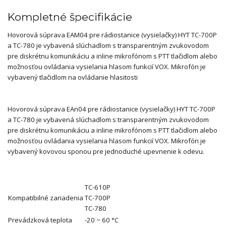
Kompletné špecifikácie
Hovorová súprava EAM04 pre rádiostanice (vysielačky) HYT TC-700P
a TC-780 je vybavená slúchadlom s transparentným zvukovodom
pre diskrétnu komunikáciu a inline mikrofónom s PTT tlačidlom alebo
možnosťou ovládania vysielania hlasom funkcií VOX. Mikrofón je
vybavený tlačidlom na ovládanie hlasitosti
Hovorová súprava EAn04 pre rádiostanice (vysielačky) HYT TC-700P
a TC-780 je vybavená slúchadlom s transparentným zvukovodom
pre diskrétnu komunikáciu a inline mikrofónom s PTT tlačidlom alebo
možnosťou ovládania vysielania hlasom funkcií VOX. Mikrofón je
vybavený kovovou sponou pre jednoduché upevnenie k odevu.
TC-610P
Kompatibilné zariadenia
TC-700P
TC-780
Prevádzková teplota
-20 ~ 60 °C