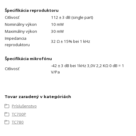
Špecifikácia reproduktoru
Citlivosť
112 ± 3 dB (single part)
Nominálny výkon
10 mW
Maximálny výkon
30 mW
Impedancia
32 Ω ± 15% bei 1 kHz
reproduktoru
Špecifikácia mikrofónu
-42 ± 3 dB bei 1kHz 3,0V 2,2 KΩ 0 dB = 1
Citlivosť
V/Pa
Tovar zaradený v kategóriách
Príslušenstvo
TC700P
TC780