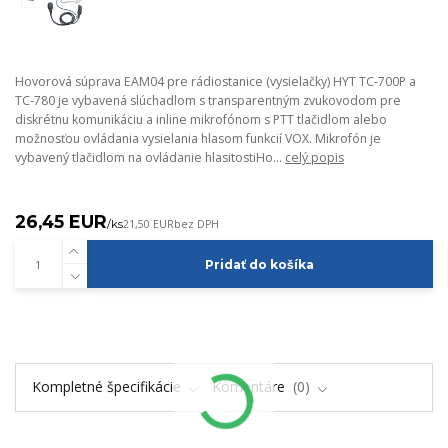
Hovorová súprava EAM04 pre rádiostanice (vysielačky) HYT TC-700P a
TC-780 je vybavená slúchadlom s transparentným zvukovodom pre
diskrétnu komunikáciu a inline mikrofónom s PTT tlačidlom alebo
možnosťou ovládania vysielania hlasom funkcií VOX. Mikrofón je
vybavený tlačidlom na ovládanie hlasitostiHo...
celý popis
26,45 EUR
/
ks
21,50 EUR
bez DPH
Pridať do košíka
Kompletné špecifikácie
Komentáre
0