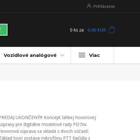
Prihlásenie
0
ks
za
0,00 EUR
ť
Vozidlové analógové
Viac
PREDAJ UKONČENÝ!!! Koncept ľahkej hovorovej
súpravy pre digitálne modelové rady PD7xx.
Hovorová súprava sa skladá z dvoch súčastí.
Základ tvorí zostava mikrofónu PTT tlačidla s