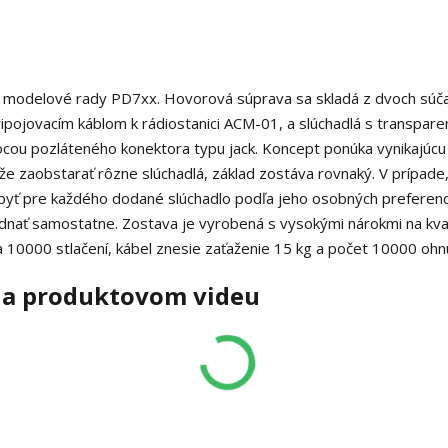
e modelové rady PD7xx. Hovorová súprava sa skladá z dvoch súča
pripojovacím káblom k rádiostanici ACM-01, a slúchadlá s transpar
cou pozláteného konektora typu jack. Koncept ponúka vynikajúcu
ôže zaobstarať rôzne slúchadlá, základ zostáva rovnaký. V prípade
 byť pre každého dodané slúchadlo podľa jeho osobných preferenci
dnať samostatne. Zostava je vyrobená s vysokými nárokmi na kval
na 10000 stlačení, kábel znesie zaťaženie 15 kg a počet 10000 ohnu
na produktovom videu