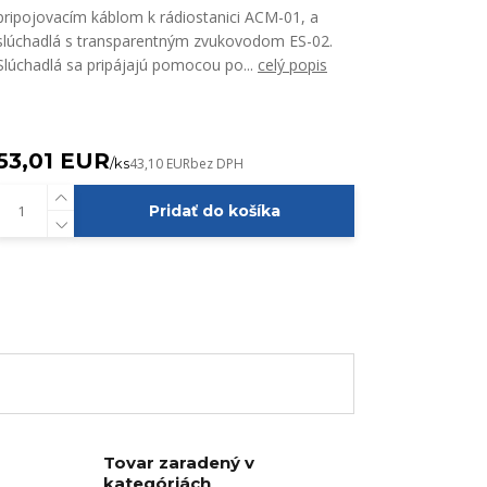
pripojovacím káblom k rádiostanici ACM-01, a
slúchadlá s transparentným zvukovodom ES-02.
Slúchadlá sa pripájajú pomocou po...
celý popis
53,01 EUR
/
ks
43,10 EUR
bez DPH
Pridať do košíka
Tovar zaradený v
kategóriách