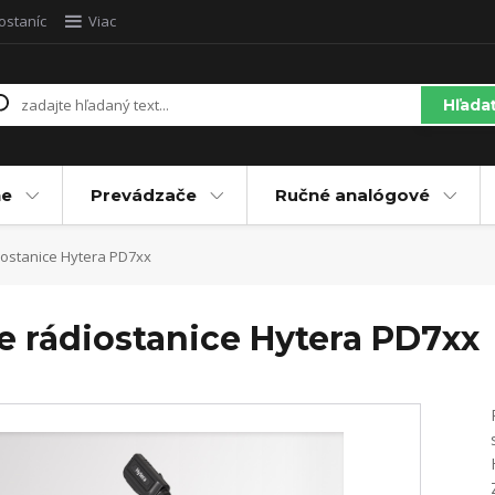
ostaníc
Viac
Hľada
ne
Prevádzače
Ručné analógové
ostanice Hytera PD7xx
e rádiostanice Hytera PD7xx