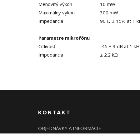
Menovitý výkon
10 mW
Maximálny výkon
300 mW
Impedancia
90 Ω ± 15% at 1 
Parametre mikrofónu
Citlivosť
-45 ± 3 dB at 1 kH
Impedancia
≤ 2.2 kΩ
KONTAKT
OBJEDNÁVKY A INFORMÁCIE
tel:
+421 948 229 224