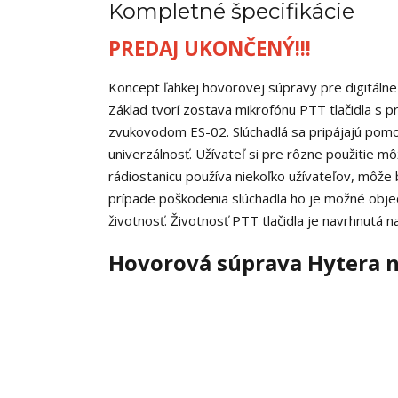
Kompletné špecifikácie
PREDAJ UKONČENÝ!!!
Koncept ľahkej hovorovej súpravy pre digitáln
Základ tvorí zostava mikrofónu PTT tlačidla s 
zvukovodom ES-02. Slúchadlá sa pripájajú pomo
univerzálnosť. Užívateľ si pre rôzne použitie m
rádiostanicu používa niekoľko užívateľov, môže
prípade poškodenia slúchadla ho je možné obje
životnosť. Životnosť PTT tlačidla je navrhnutá 
Hovorová súprava Hytera 