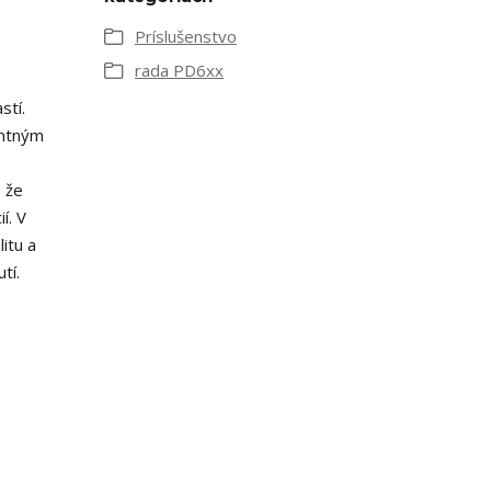
Príslušenstvo
rada PD6xx
stí.
entným
, že
í. V
itu a
tí.