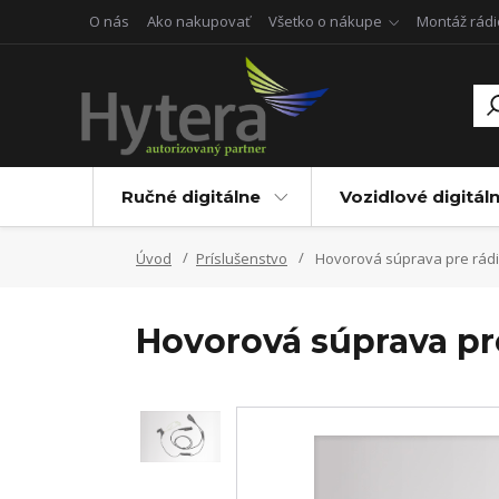
O nás
Ako nakupovať
Všetko o nákupe
Montáž rádi
Ručné digitálne
Vozidlové digitál
Úvod
Príslušenstvo
Hovorová súprava pre rádi
Hovorová súprava pr