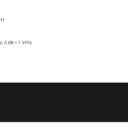
kHz
z, 0 dB = 1 V/Pa