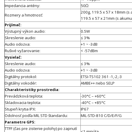
Impedancia antény:
50Ω
200g, 119.5 x 57 x 18mm (
Rozmery a hmotnosť:
119.5 x 57 x 21mm (s akum
Prijímač:
Výstupný výkon audio:
0.5W
Skreslenie audio:
≤ 3%
Audio odozva:
+1 ~ -3dB
Rušivé vyžarovanie:
< -57dBm
Vysielač:
Skreslenie audio:
≤ 3%
Audio odozva:
+1 ~ -3dB
Digitálny protokol:
ETSI-TS102 361 -1,-2,-3
Digitálny vokodér:
AMBE++ nebo SELP
Charakteristiky prostredia:
Prevádzková teplota:
-30°C – +60°C
Skladovacia teplota:
-40°C – +85°C
Stupeň krytia IPX:
IP67
Odolnosť podľa MIL STD štandardu:
MIL-STD-810 C/D/E/F/G
Parametre GPS:
TTFF (čas pre zistenie polohy) po zapnutí
<1 minúta