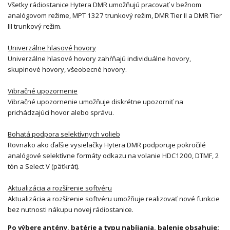
Všetky rádiostanice Hytera DMR umožňujú pracovať v bežnom
analógovom režime, MPT 1327 trunkový režim, DMR Tier II a DMR Tier
III trunkový režim.
Univerzálne hlasové hovory
Univerzálne hlasové hovory zahŕňajú individuálne hovory,
skupinové hovory, všeobecné hovory.
Vibračné upozornenie
Vibračné upozornenie umožňuje diskrétne upozorniť na
prichádzajúci hovor alebo správu.
Bohatá podpora selektívnych volieb
Rovnako ako ďalšie vysielačky Hytera DMR podporuje pokročilé
analógové selektívne formáty odkazu na volanie HDC1200, DTMF, 2
tón a Select V (päťkrát).
Aktualizácia a rozšírenie softvéru
Aktualizácia a rozšírenie softvéru umožňuje realizovať nové funkcie
bez nutnosti nákupu novej rádiostanice.
Po výbere antény, batérie a typu nabíjania, balenie obsahuje: