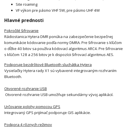
Site roaming
VF výkon pre pásmo VHF 5W, pre pásmo UHF 4W
Hlavné prednosti
Pokročilé šifrovanie
Rádiostanica Hytera DMR ponúka na zabezpečenie bezpečnej
komunikácie kódovanie podľa normy DMRA. Pre šifrovanie s kľúčom
o dĺžke 40 bitov sa používa kódovací algoritmus ARC4. Pre šifrovanie
s kľúčom 128 a 256 bitov je k dispozícii šifrovací algoritmus AES.
Podporuje bezdrôtové Bluetooth sluchátka Hytera
Vysielačky Hytera rady X1 sú vybavené integrovaným rozhraním
Bluetooth.
Otvorené rozhranie USB
Otvorené rozhranie USB umožňuje sekundárny vývoj aplikácií.
Určovanie polohy pomocou GPS
Integrovaný GPS prijímač podporuje GIS aplikácie.
Podpora 4 rôznych režimov