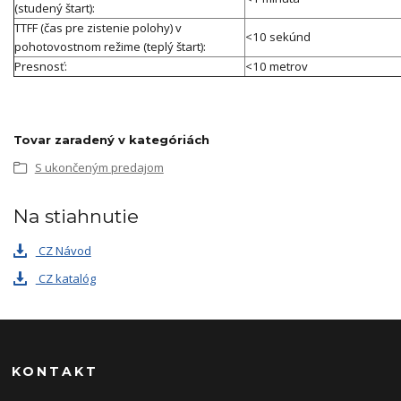
(studený štart):
TTFF (čas pre zistenie polohy) v
<10 sekúnd
pohotovostnom režime (teplý štart):
Presnosť:
<10 metrov
Tovar zaradený v kategóriách
S ukončeným predajom
Na stiahnutie
CZ Návod
CZ katalóg
KONTAKT