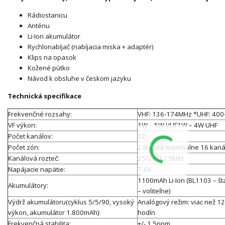
Rádiostanicu
Anténu
Li-Ion akumulátor
Rychlonabíjač (nabíjacia miska + adaptér)
Klips na opasok
Kožené pútko
Návod k obsluhe v českom jazyku
Technická
specifikace
Frekvenčné rozsahy:
VHF: 136-174MHz *UHF: 40
VF výkon:
1W – 5W VHF1W – 4W UHF
Počet kanálov:
32
Počet zón:
2 (každá maximálne 16 kaná
Kanálová rozteč:
25/20/12.5kHz
Napájacie napätie:
7.4V
1100mAh Li-Ion (BL1103 – š
Akumulátory:
– voliteľne)
Výdrž akumulátoru(cyklus 5/5/90, vysoký
Analógový režim: viac než 12
výkon, akumulátor 1.800mAh):
hodín
Frekvenčná stabilita:
+/- 1.5ppm