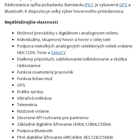
Rádiostanica spĺňa požiadavky štandardu
IP67
, je vybavená
GPS
a
Bluetooth. K dispozícii je veľký výber hovorového príslušenstva.
Nejdôležitejšie vlastnosti
Možnosť prevádzky v digitálnom i analogovom režimu
Individuálny, skupinový hovor a hovor v celej sieti
Podpora niekoľkých analógových selektívnych volieb vrátane
HDC1200, Tone a
Select V
Diaľkový príposluch, zablokovanie/odblokovanie a skúška
rádiostanice
Funkcia osamotený pracovník
Funkcia ležiaci muž
GPS
Krátke správy
Vibračná indikácia
Telemetria
Núdzové volanie
Otvorené API rozhranie pre partnerov
Základné digitálne šifrovanie (40bit,128bit,256bit)
Podpora Bluetooth
Plné digitálne šifrovanie (ARC40bit, AES128/256bit)