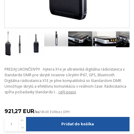
PREDAJ UKONČENÝ!!! Hytera X1e je ultratenká digitálna rádiostanica v
štandarde DMR pre skryté nosenie s krytím IP67, GPS, Bluetooth
Digitálna rádiostanica X1E je plne kompatibilná so štandardom DMR.
Umožňuje skrytú a efektívnu komunikáciu v reálnom čase. Rádiostanica
spĺňa požiadavky štandardu I...
celý popis
921,27 EUR
/
ks
749,00 EUR
bez DPH
Pridať do košíka