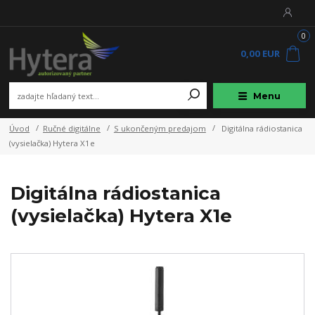
0
0,00 EUR
Menu
Úvod
Ručné digitálne
S ukončeným predajom
Digitálna rádiostanica
(vysielačka) Hytera X1e
Digitálna rádiostanica
(vysielačka) Hytera X1e