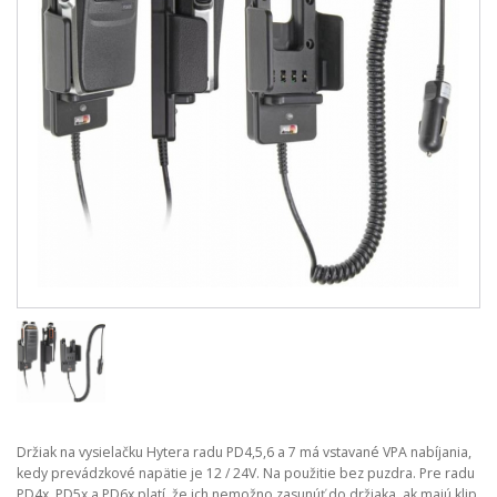
Držiak na vysielačku Hytera radu PD4,5,6 a 7 má vstavané VPA nabíjania,
kedy prevádzkové napätie je 12 / 24V. Na použitie bez puzdra. Pre radu
PD4x, PD5x a PD6x platí, že ich nemožno zasunúť do držiaka, ak majú klip