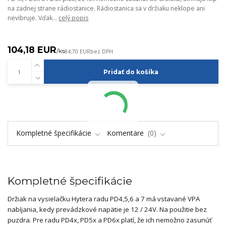
na zadnej strane rádiostanice. Rádiostanica sa v držiaku neklope ani
nevibruje. Vďak...
celý popis
104,18 EUR
/
ks
84,70 EUR
bez DPH
Pridať do košíka
Kompletné špecifikácie
Komentáre
0
Kompletné špecifikácie
Držiak na vysielačku Hytera radu PD4,5,6 a 7 má vstavané VPA
nabíjania, kedy prevádzkové napätie je 12 / 24V. Na použitie bez
puzdra. Pre radu PD4x, PD5x a PD6x platí, že ich nemožno zasunúť