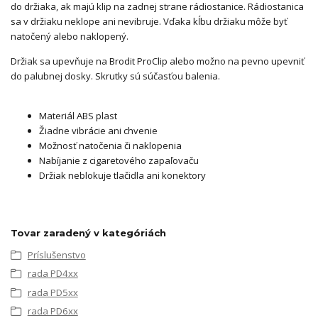
do držiaka, ak majú klip na zadnej strane rádiostanice. Rádiostanica
sa v držiaku neklope ani nevibruje. Vďaka kĺbu držiaku môže byť
natočený alebo naklopený.
Držiak sa upevňuje na Brodit ProClip alebo možno na pevno upevniť
do palubnej dosky. Skrutky sú súčasťou balenia.
Materiál ABS plast
Žiadne vibrácie ani chvenie
Možnosť natočenia či naklopenia
Nabíjanie z cigaretového zapaľovaču
Držiak neblokuje tlačidla ani konektory
Tovar zaradený v kategóriách
Príslušenstvo
rada PD4xx
rada PD5xx
rada PD6xx