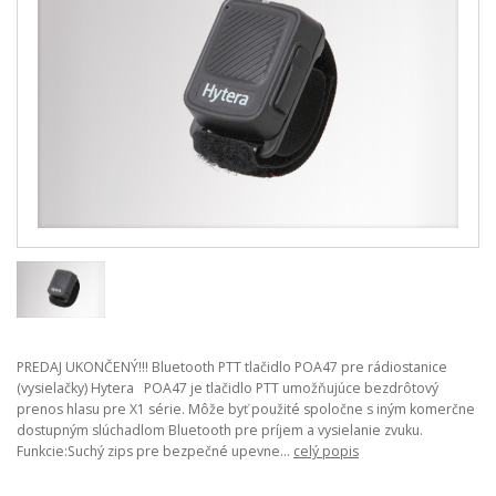
PREDAJ UKONČENÝ!!! Bluetooth PTT tlačidlo POA47 pre rádiostanice
(vysielačky) Hytera POA47 je tlačidlo PTT umožňujúce bezdrôtový
prenos hlasu pre X1 série. Môže byť použité spoločne s iným komerčne
dostupným slúchadlom Bluetooth pre príjem a vysielanie zvuku.
Funkcie:Suchý zips pre bezpečné upevne...
celý popis