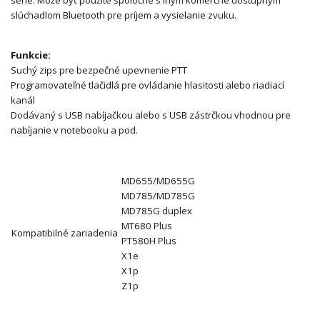
slúchadlom Bluetooth pre príjem a vysielanie zvuku.
Funkcie:
Suchý zips pre bezpečné upevnenie PTT
Programovateľné tlačidlá pre ovládanie hlasitosti alebo riadiací
kanál
Dodávaný s USB nabíjačkou alebo s USB zástrčkou vhodnou pre
nabíjanie v notebooku a pod.
MD655/MD655G
MD785/MD785G
MD785G duplex
MT680 Plus
Kompatibilné zariadenia
PT580H Plus
X1e
X1p
Z1p