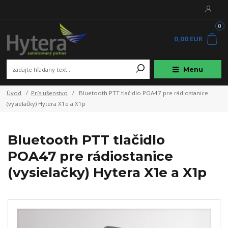
0
0,00 EUR
Menu
Úvod
Príslušenstvo
Bluetooth PTT tlačidlo POA47 pre rádiostanice
(vysielačky) Hytera X1e a X1p
Bluetooth PTT tlačidlo
POA47 pre rádiostanice
(vysielačky) Hytera X1e a X1p