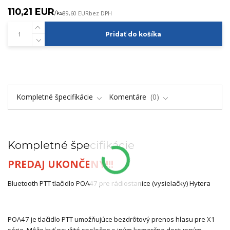
110,21 EUR
/
ks
89,60 EUR
bez DPH
Pridať do košíka
Kompletné špecifikácie
Komentáre
0
Kompletné špecifikácie
PREDAJ UKONČENÝ!!!
Bluetooth PTT tlačidlo POA47 pre rádiostanice (vysielačky) Hytera
POA47 je tlačidlo PTT umožňujúce bezdrôtový prenos hlasu pre X1
série. Môže byť použité spoločne s iným komerčne dostupným