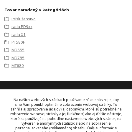
Tovar zaradený v kategóriách
Príslušenstvo
rada PD9xx
rada X1
PT580H
MD655
MD785
MT680
KONTAKT
Na našich webových stránkach používame rôzne nástroje, aby
sme Vám ponúkli optimálne zobrazenie webovej stránky. To
zahŕňa aj spracovanie údajov (aj osobných), ktoré sú potrebné na
OBJEDNÁVKY A INFORMÁCIE
zobrazenie webovej stránky a jej funkčnosť, ako aj ďalšie nástroje,
tel:
+421 948 229 224
ktoré sa používajú na pohodlné nastavenie webových stránok, na
info@vysielacky.com
vytváranie anonymných štatistík alebo na zobrazenie
personalizovaného (reklamného) obsahu. Ďalšie informácie