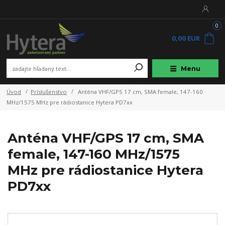
0
0,00 EUR
Menu
Úvod
Príslušenstvo
Anténa VHF/GPS 17 cm, SMA female, 147-160
MHz/1575 MHz pre rádiostanice Hytera PD7xx
Anténa VHF/GPS 17 cm, SMA
female, 147-160 MHz/1575
MHz pre rádiostanice Hytera
PD7xx