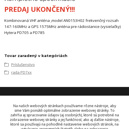
PREDAJ UKONČENÝ!!!
Kombinovaná VHF anténa ,model AN0153H02 frekvenčný rozsah
147-160MHz a GPS 1575MHz anténa pre rádiostanice (vysielačky)
Hytera PD705 a PD785
Tovar zaradený v kategóriách
Príslušenstvo
rada PD7xx
KONTAKT
Na našich webových stránkach používame rôzne nástroje, aby
sme Vám ponúkli optimálne zobrazenie webovej stránky. To
zahŕňa aj spracovanie údajov (aj osobných), ktoré sú potrebné na
OBJEDNÁVKY A INFORMÁCIE
zobrazenie webovej stránky a jej funkčnosť, ako aj ďalšie nástroje,
tel:
+421 948 229 224
ktoré sa používajú na pohodlné nastavenie webových stránok, na
info@vysielacky.com
vytváranie anonymných štatistík alebo na zobrazenie