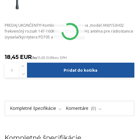
PREDAJ UKONČENÝ!!! Kombinovaná VHF anténa ,model AN0153H02
frekvenčný rozsah 147-160MHz a GPS 1575MHz anténa pre rádiostanice
(vysielačky) Hytera PD705 a PD785
celý popis
18,45 EUR
/
ks
15,00 EUR
bez DPH
Pridať do košíka
Kompletné špecifikácie
Komentáre
0
Kompletné špecifikácie