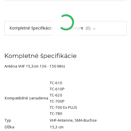
Kompletné špecifikácie
Komentáre
0
Kompletné špecifikácie
Anténa VHF 15,3cm 136 - 150 MHz
TC-610
TC-610P
TC-620
Kompatibilné zariadenia
TC-700P
TC-700 Ex PLUS
TC-780
Typ
VHF-Antenne, SMA-Buchse
Dĺžka
15,3 cm