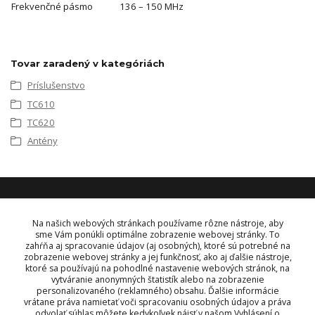
Frekvenčné pásmo
136 – 150 MHz
Tovar zaradený v kategóriách
Príslušenstvo
TC610
TC620
Antény
KONTAKT
Na našich webových stránkach používame rôzne nástroje, aby
sme Vám ponúkli optimálne zobrazenie webovej stránky. To
zahŕňa aj spracovanie údajov (aj osobných), ktoré sú potrebné na
OBJEDNÁVKY A INFORMÁCIE
zobrazenie webovej stránky a jej funkčnosť, ako aj ďalšie nástroje,
tel:
+421 948 229 224
ktoré sa používajú na pohodlné nastavenie webových stránok, na
info@vysielacky.com
vytváranie anonymných štatistík alebo na zobrazenie
personalizovaného (reklamného) obsahu. Ďalšie informácie
vrátane práva namietať voči spracovaniu osobných údajov a práva
odvolať súhlas môžete kedykoľvek nájsť v našom Vyhlásení o