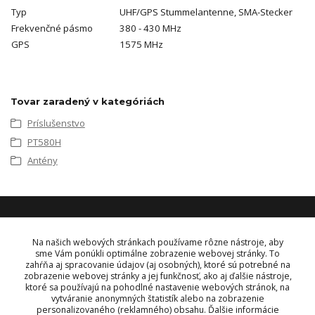
Typ
UHF/GPS Stummelantenne, SMA-Stecker
Frekvenčné pásmo
380 - 430 MHz
GPS
1575 MHz
Tovar zaradený v kategóriách
Príslušenstvo
PT580H
Antény
KONTAKT
Na našich webových stránkach používame rôzne nástroje, aby
sme Vám ponúkli optimálne zobrazenie webovej stránky. To
zahŕňa aj spracovanie údajov (aj osobných), ktoré sú potrebné na
OBJEDNÁVKY A INFORMÁCIE
zobrazenie webovej stránky a jej funkčnosť, ako aj ďalšie nástroje,
tel:
+421 948 229 224
ktoré sa používajú na pohodlné nastavenie webových stránok, na
info@vysielacky.com
vytváranie anonymných štatistík alebo na zobrazenie
personalizovaného (reklamného) obsahu. Ďalšie informácie