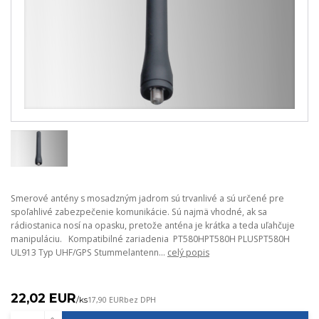
Smerové antény s mosadzným jadrom sú trvanlivé a sú určené pre
spoľahlivé zabezpečenie komunikácie. Sú najmä vhodné, ak sa
rádiostanica nosí na opasku, pretože anténa je krátka a teda uľahčuje
manipuláciu. Kompatibilné zariadenia PT580HPT580H PLUSPT580H
UL913 Typ UHF/GPS Stummelantenn...
celý popis
22,02 EUR
/
ks
17,90 EUR
bez DPH