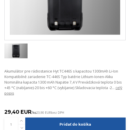
Akumulátor pre rádiostanice Hyt TC446S s kapacitou 1300mAh Li-Ion
Kompatibilné zariadenie TC-446S Typ batérie Lithium-Ionen-Akku
Nominálna kapacita 1300 mAh Napätie 7,4 V Prevádzková teplota 0 bis
+45 °C (nabíjanie)-20 bis +60 °C (vybíjanie) Skladovacia teplota -2...
celý
popis
29,40 EUR
/
ks
23,90 EUR
bez DPH
Pridať do košíka