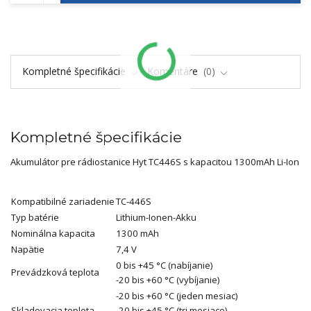
Kompletné špecifikácie
Komentáre
0
Kompletné špecifikácie
Akumulátor pre rádiostanice Hyt TC446S s kapacitou 1300mAh Li-Ion
Kompatibilné zariadenie
TC-446S
Typ batérie
Lithium-Ionen-Akku
Nominálna kapacita
1300 mAh
Napätie
7,4 V
0 bis +45 °C (nabíjanie)
Prevádzková teplota
-20 bis +60 °C (vybíjanie)
-20 bis +60 °C (jeden mesiac)
Skladovacia teplota
-20 bis +45 °C (tri mesiace)