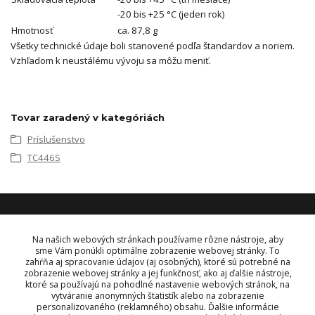
-20 bis +25 °C (jeden rok)
Hmotnosť
ca. 87,8 g
Všetky technické údaje boli stanovené podľa štandardov a noriem.
Vzhľadom k neustálému vývoju sa môžu meniť.
Tovar zaradený v kategóriách
Príslušenstvo
TC446S
KONTAKT
Na našich webových stránkach používame rôzne nástroje, aby
sme Vám ponúkli optimálne zobrazenie webovej stránky. To
zahŕňa aj spracovanie údajov (aj osobných), ktoré sú potrebné na
OBJEDNÁVKY A INFORMÁCIE
zobrazenie webovej stránky a jej funkčnosť, ako aj ďalšie nástroje,
tel:
+421 948 229 224
ktoré sa používajú na pohodlné nastavenie webových stránok, na
info@vysielacky.com
vytváranie anonymných štatistík alebo na zobrazenie
personalizovaného (reklamného) obsahu. Ďalšie informácie