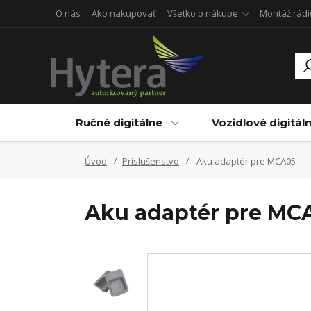
O nás
Ako nakupovať
Všetko o nákupe
Montáž rádi
Ručné digitálne
Vozidlové digitál
Úvod
Príslušenstvo
Aku adaptér pre MCA05
Aku adaptér pre MC