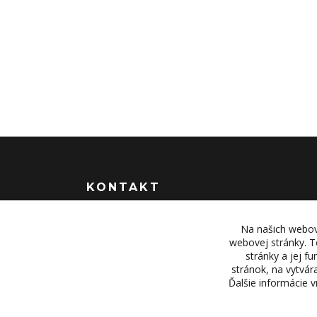
KONTAKT
OBJEDNÁVKY A INFORMÁCIE
Na našich webov
tel:
+421 948 229 224
webovej stránky. T
stránky a jej f
info@vysielacky.com
stránok, na vytvá
Ďalšie informácie 