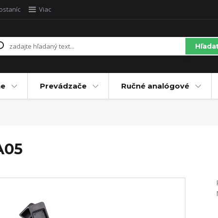
ostaníc
Viac
Hľada
ne
Prevádzače
Ručné analógové
A05