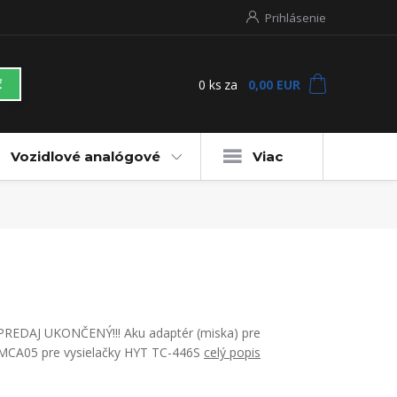
Prihlásenie
0
ks
za
0,00 EUR
ť
Vozidlové analógové
Viac
PREDAJ UKONČENÝ!!! Aku adaptér (miska) pre
MCA05 pre vysielačky HYT TC-446S
celý popis