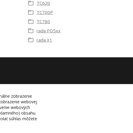
TC620
TC700P
TC780
rada PD5xx
rada X1
málne zobrazenie
 zobrazenie webovej
tavenie webových
eklamného) obsahu.
volať súhlas môžete