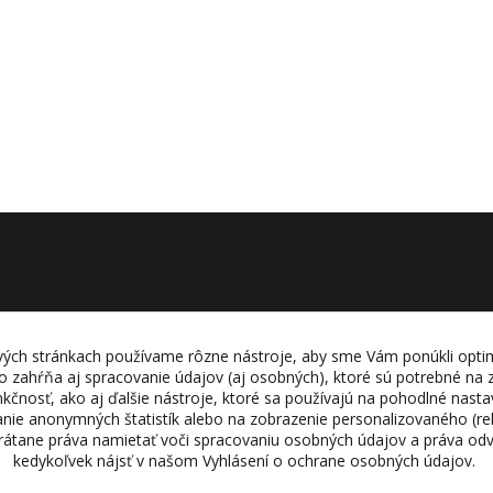
ých stránkach používame rôzne nástroje, aby sme Vám ponúkli opti
o zahŕňa aj spracovanie údajov (aj osobných), ktoré sú potrebné na
unkčnosť, ako aj ďalšie nástroje, ktoré sa používajú na pohodlné nas
ranie anonymných štatistík alebo na zobrazenie personalizovaného (r
vrátane práva namietať voči spracovaniu osobných údajov a práva od
kedykoľvek nájsť v našom Vyhlásení o ochrane osobných údajov.