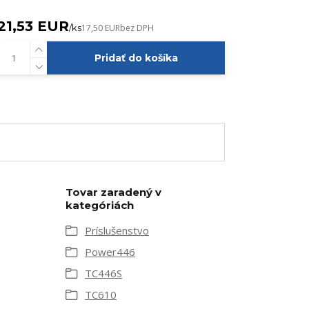
21,53 EUR
/
ks
17,50 EUR
bez DPH
Pridať do košíka
Tovar zaradený v
kategóriách
Príslušenstvo
Power446
TC446S
TC610