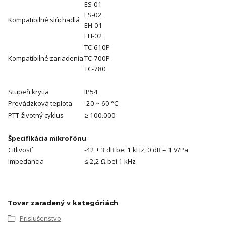
ES-01
ES-02
Kompatibilné slúchadlá
EH-01
EH-02
TC-610P
Kompatibilné zariadenia
TC-700P
TC-780
Stupeň krytia
IP54
Prevádzková teplota
-20 ~ 60 °C
PTT-životný cyklus
≥ 100.000
Špecifikácia mikrofónu
Citlivosť
-42 ± 3 dB bei 1 kHz, 0 dB = 1 V/Pa
Impedancia
≤ 2,2 Ω bei 1 kHz
Tovar zaradený v kategóriách
Príslušenstvo