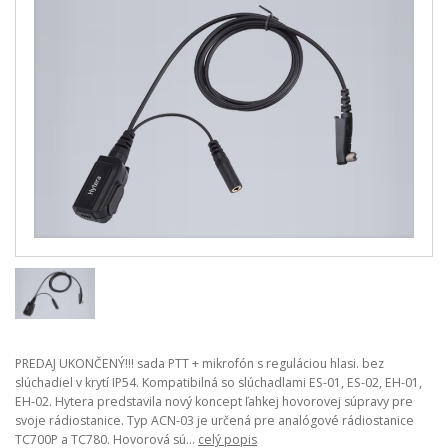
PREDAJ UKONČENÝ!!! sada PTT + mikrofón s reguláciou hlasi. bez
slúchadiel v krytí IP54. Kompatibilná so slúchadlami ES-01, ES-02, EH-01,
EH-02. Hytera predstavila nový koncept ľahkej hovorovej súpravy pre
svoje rádiostanice. Typ ACN-03 je určená pre analógové rádiostanice
TC700P a TC780. Hovorová sú...
celý popis