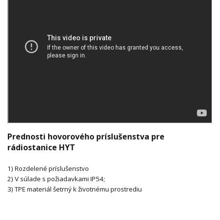
Prednosti hovorového príslušenstva pre
rádiostanice HYT
1) Rozdelené príslušenstvo
2) V súlade s požiadavkami IP54;
3) TPE materiál šetrný k životnému prostrediu