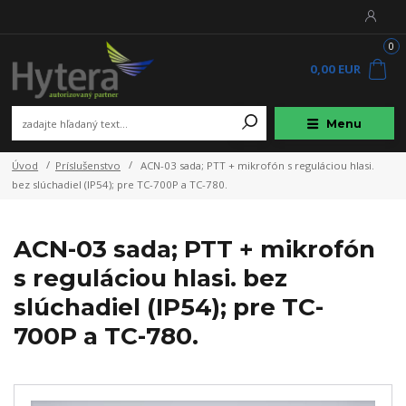
0
0,00 EUR
Menu
Úvod
Príslušenstvo
ACN-03 sada; PTT + mikrofón s reguláciou hlasi.
bez slúchadiel (IP54); pre TC-700P a TC-780.
ACN-03 sada; PTT + mikrofón
s reguláciou hlasi. bez
slúchadiel (IP54); pre TC-
700P a TC-780.