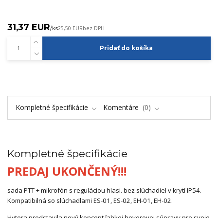
31,37 EUR
/
ks
25,50 EUR
bez DPH
Pridať do košíka
Kompletné špecifikácie
Komentáre
0
Kompletné špecifikácie
PREDAJ UKONČENÝ!!!
sada PTT + mikrofón s reguláciou hlasi. bez slúchadiel v krytí IP54.
Kompatibilná so slúchadlami ES-01, ES-02, EH-01, EH-02.
Hytera predstavila nový koncept ľahkej hovorovej súpravy pre svoje