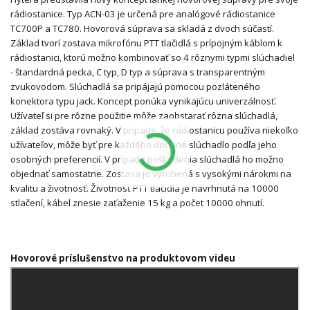
rádiostanice. Typ ACN-03 je určená pre analógové rádiostanice
TC700P a TC780. Hovorová súprava sa skladá z dvoch súčastí.
Základ tvorí zostava mikrofónu PTT tlačidlá s prípojným káblom k
rádiostanici, ktorú možno kombinovať so 4 rôznymi typmi slúchadiel
- štandardná pecka, C typ, D typ a súprava s transparentným
zvukovodom. Slúchadlá sa pripájajú pomocou pozláteného
konektora typu jack. Koncept ponúka vynikajúcu univerzálnosť.
Užívateľ si pre rôzne použitie môže zaobstarať rôzna slúchadlá,
základ zostáva rovnaký. V prípade, že rádiostanicu používa niekoľko
užívateľov, môže byť pre každého dodané slúchadlo podľa jeho
osobných preferencií. V prípade poškodenia slúchadlá ho možno
objednať samostatne. Zostava je vyrobená s vysokými nárokmi na
kvalitu a životnosť. Životnosť PTT tlačidla je navrhnutá na 10000
stlačení, kábel znesie zaťaženie 15 kg a počet 10000 ohnutí.
Hovorové príslušenstvo na produktovom videu